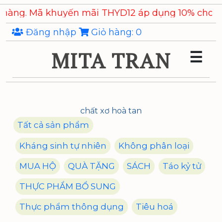
Skip
 Mã khuyến mãi THYD12 áp dụng 10% cho các sản
to
the
Đăng nhập
Giỏ hàng:
0
content
MITA TRAN
☰
chất xơ hoà tan
Tất cả sản phẩm
Kháng sinh tự nhiên
Không phân loại
MUA HỘ
QUÀ TẶNG
SÁCH
Táo kỷ tử
THỰC PHẨM BỔ SUNG
Thực phẩm thông dụng
Tiêu hoá