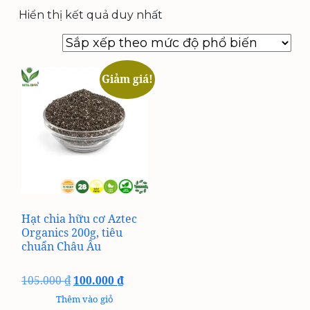
Hiển thị kết quả duy nhất
Giảm giá!
Hạt chia hữu cơ Aztec
Organics 200g, tiêu
chuẩn Châu Âu
Giá
Giá
105.000
₫
100.000
₫
gốc
hiện
Thêm vào giỏ
là:
tại