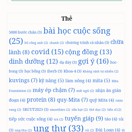
Thẻ
bài học cuộc sống
5000 bước chân
(3)
(25)
chữa
chương trình cá nhân
(3)
bồ công anh
(2)
chanh
(2)
covid
(15)
cộng đồng
(13)
lành
(8)
gợi ý
(16)
dinh dưỡng
(12)
dạ dày
(3)
hoc-
bong
(3)
học bổng
(3)
iherb
(3)
Khoa-4
(3)
kháng sinh tự nhiên
(2)
kuvings
(7)
kỹ năng
(5)
mita
(5)
làm nông
(4)
Mita
máy ép chậm
(7)
nhịn ăn gián
Foundation
(2)
mất ngủ
(2)
protein
(8)
quy-Mita
(7)
đoạn
(4)
quỹ Mita
(4)
rượu
SKCUT2025
(3)
vang
(2)
smoothies
(2)
sữa hạt
(2)
thể dục
(2)
tiến sĩ
(2)
tuyến giáp
(9)
tiếp sức cuộc sống
(4)
táo
(4)
tỏi
trà
(2)
ung thư
(33)
Đài Loan
(4)
(3)
ung-thu
(2)
vú
(2)
đi