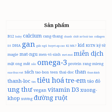
105.000 ₫.
là:
100.000 ₫.
Sản phẩm
calcium
B12
cang-thang
baby
chanh
chất xơ hoà tan
collagen
gan
kid
DHA
KSTN
kỷ tử
D3
giấc ngủ
huyet-ap-cao
K2 MK-7
miễn dịch
mat-ngu
magie
men-vi-sinh
met-moi
omega-3
mật ong
mắt
protein
rang-mieng
não
than
sách
tao-bon
teen
thai-doc
sua-thuc-vat
than-kinh
tiêu hoá
tre-em
thanh-loc
táo đỏ
tim
ung thư
vitamin D3
xuong-
vegan
đường ruột
khop
xương