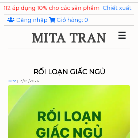
Skip
10% cho các sản phẩm
Chiết xuất Ý Dĩ Coixenolide,
to
the
Đăng nhập
Giỏ hàng:
0
content
MITA TRAN
☰
RỐI LOẠN GIẤC NGỦ
Mita
|
13/05/2026