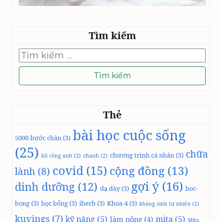
Tìm kiếm
Tìm
kiếm
cho:
Thẻ
bài học cuộc sống
5000 bước chân
(3)
(25)
chữa
chương trình cá nhân
(3)
bồ công anh
(2)
chanh
(2)
covid
(15)
cộng đồng
(13)
lành
(8)
gợi ý
(16)
dinh dưỡng
(12)
dạ dày
(3)
hoc-
bong
(3)
học bổng
(3)
iherb
(3)
Khoa-4
(3)
kháng sinh tự nhiên
(2)
kuvings
(7)
kỹ năng
(5)
mita
(5)
làm nông
(4)
Mita