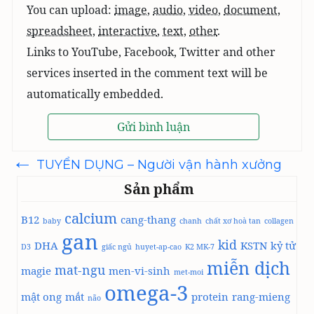
You can upload:
image
,
audio
,
video
,
document
,
spreadsheet
,
interactive
,
text
,
other
.
Links to YouTube, Facebook, Twitter and other
services inserted in the comment text will be
automatically embedded.
←
Điều
TUYỂN DỤNG – Người vận hành xưởng
hướng
bài
Sản phẩm
viết
calcium
B12
cang-thang
baby
chanh
chất xơ hoà tan
collagen
gan
kid
DHA
KSTN
kỷ tử
D3
giấc ngủ
huyet-ap-cao
K2 MK-7
miễn dịch
mat-ngu
magie
men-vi-sinh
met-moi
omega-3
mật ong
mắt
protein
rang-mieng
não