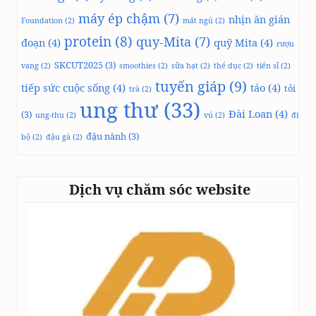
máy ép chậm
(7)
nhịn ăn gián
Foundation
(2)
mất ngủ
(2)
protein
(8)
quy-Mita
(7)
đoạn
(4)
quỹ Mita
(4)
rượu
SKCUT2025
(3)
vang
(2)
smoothies
(2)
sữa hạt
(2)
thể dục
(2)
tiến sĩ
(2)
tuyến giáp
(9)
tiếp sức cuộc sống
(4)
táo
(4)
tỏi
trà
(2)
ung thư
(33)
Đài Loan
(4)
(3)
ung-thu
(2)
vú
(2)
đi
đậu nành
(3)
bộ
(2)
đậu gà
(2)
Dịch vụ chăm sóc website