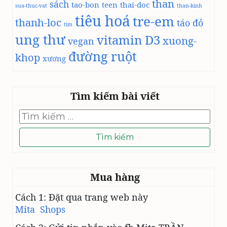
than
sách
tao-bon
teen
thai-doc
sua-thuc-vat
than-kinh
tiêu hoá
tre-em
thanh-loc
táo đỏ
tim
ung thư
vitamin D3
xuong-
vegan
đường ruột
khop
xương
Tìm kiếm bài viết
Tìm
kiếm
cho:
Mua hàng
Cách 1: Đặt qua trang web này
Mita Shops