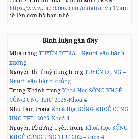
Cách 2: Gửi tin nhắn vào fb Mita TRẦN
https://www.facebook.com/mitatranvn
Team
sẽ lên đơn hộ bạn nhé
Bình luận gần đây
Mita
trong
TUYỂN DỤNG – Người vận hành
xưởng
Nguyễn thị thuỳ dung
trong
TUYỂN DỤNG –
Người vận hành xưởng
Trung Khánh
trong
Khoá Học SỐNG KHOẺ
CÙNG UNG THƯ 2025-Khoá 4
Nhu Lam
trong
Khoá Học SỐNG KHOẺ CÙNG
UNG THƯ 2025-Khoá 4
Nguyễn Phương Uyên
trong
Khoá Học SỐNG
KHOẺ CÙNG UNG THƯ 2025-Khoá 4