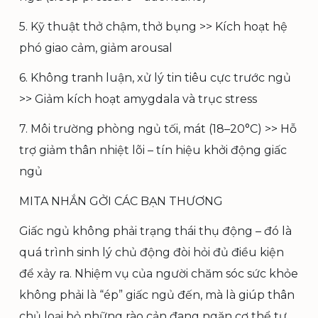
5. Kỹ thuật thở chậm, thở bụng >> Kích hoạt hệ
phó giao cảm, giảm arousal
6. Không tranh luận, xử lý tin tiêu cực trước ngủ
>> Giảm kích hoạt amygdala và trục stress
7. Môi trường phòng ngủ tối, mát (18–20°C) >> Hỗ
trợ giảm thân nhiệt lõi – tín hiệu khởi động giấc
ngủ
MITA NHẮN GỞI CÁC BẠN THƯƠNG
Giấc ngủ không phải trạng thái thụ động – đó là
quá trình sinh lý chủ động đòi hỏi đủ điều kiện
để xảy ra. Nhiệm vụ của người chăm sóc sức khỏe
không phải là “ép” giấc ngủ đến, mà là giúp thân
chủ loại bỏ những rào cản đang ngăn cơ thể tự