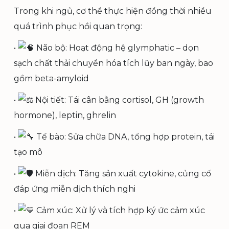
Trong khi ngủ, cơ thể thực hiện đồng thời nhiều
quá trình phục hồi quan trọng:
•
Não bộ: Hoạt động hệ glymphatic – dọn
sạch chất thải chuyển hóa tích lũy ban ngày, bao
gồm beta-amyloid
•
Nội tiết: Tái cân bằng cortisol, GH (growth
hormone), leptin, ghrelin
•
Tế bào: Sửa chữa DNA, tổng hợp protein, tái
tạo mô
•
Miễn dịch: Tăng sản xuất cytokine, củng cố
đáp ứng miễn dịch thích nghi
•
Cảm xúc: Xử lý và tích hợp ký ức cảm xúc
qua giai đoạn REM