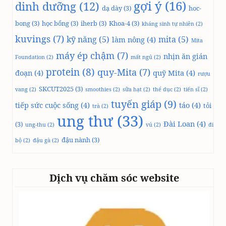
gợi ý
(16)
dinh dưỡng
(12)
dạ dày
(3)
hoc-
bong
(3)
học bổng
(3)
iherb
(3)
Khoa-4
(3)
kháng sinh tự nhiên
(2)
kuvings
(7)
kỹ năng
(5)
mita
(5)
làm nông
(4)
Mita
máy ép chậm
(7)
nhịn ăn gián
Foundation
(2)
mất ngủ
(2)
protein
(8)
quy-Mita
(7)
đoạn
(4)
quỹ Mita
(4)
rượu
SKCUT2025
(3)
vang
(2)
smoothies
(2)
sữa hạt
(2)
thể dục
(2)
tiến sĩ
(2)
tuyến giáp
(9)
tiếp sức cuộc sống
(4)
táo
(4)
tỏi
trà
(2)
ung thư
(33)
Đài Loan
(4)
(3)
ung-thu
(2)
vú
(2)
đi
đậu nành
(3)
bộ
(2)
đậu gà
(2)
Dịch vụ chăm sóc website