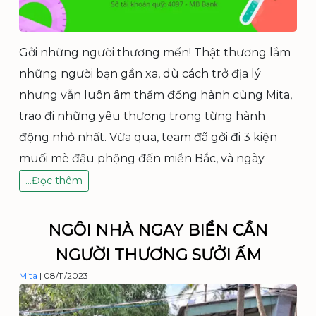
0
2
5
Gởi những người thương mến! Thật thương lắm
những người bạn gần xa, dù cách trở địa lý
nhưng vẫn luôn âm thầm đồng hành cùng Mita,
trao đi những yêu thương trong từng hành
động nhỏ nhất. Vừa qua, team đã gởi đi 3 kiện
muối mè đậu phộng đến miền Bắc, và ngày
C
…
Đọc thêm
ấ
p
H
NGÔI NHÀ NGAY BIỂN CẦN
ọ
NGƯỜI THƯƠNG SƯỞI ẤM
c
B
Mita
|
08/11/2023
ổ
n
g