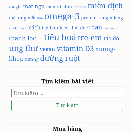
miễn dịch
mat-ngu
magie
men-vi-sinh
met-moi
omega-3
mật ong
mắt
protein
rang-mieng
não
than
sách
tao-bon
teen
thai-doc
sua-thuc-vat
than-kinh
tiêu hoá
tre-em
thanh-loc
táo đỏ
tim
ung thư
vitamin D3
xuong-
vegan
đường ruột
khop
xương
Tìm kiếm bài viết
Tìm
kiếm
cho:
Mua hàng