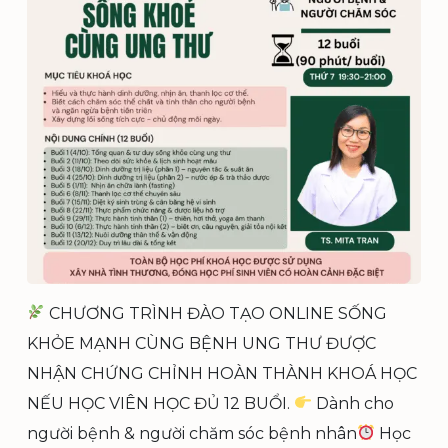
Ổ
N
G
M
I
T
A
F
O
U
N
D
A
T
I
CHƯƠNG TRÌNH ĐÀO TẠO ONLINE SỐNG
O
KHỎE MẠNH CÙNG BỆNH UNG THƯ ĐƯỢC
N
–
NHẬN CHỨNG CHỈNH HOÀN THÀNH KHOÁ HỌC
2
NẾU HỌC VIÊN HỌC ĐỦ 12 BUỔI.
Dành cho
0
người bệnh & người chăm sóc bệnh nhân
Học
2