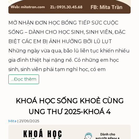
ù
n
g
U
MỞ NHẬN ĐƠN HỌC BỔNG TIẾP SỨC CUỘC
N
SỐNG – DÀNH CHO HỌC SINH, SINH VIÊN, ĐẶC
G
T
BIỆT CÁC EM BỊ ẢNH HƯỞNG BỞI LŨ LỤT
H
Những ngày vừa qua, bão lũ liên tục khiến nhiều
Ư
gia đình thiệt hại nặng nề. Có những em học
2
0
sinh, sinh viên phải tạm nghỉ học, có em
2
Đ
…
Đọc thêm
5
Ă
–
N
K
G
h
KHOÁ HỌC SỐNG KHOẺ CÙNG
K
o
UNG THƯ 2025-KHOÁ 4
Ý
á
H
4
Mita
|
21/09/2025
Ọ
C
B