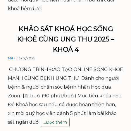
khoá bên dưới:
KHẢO SÁT KHOÁ HỌC SỐNG
KHOẺ CÙNG UNG THƯ 2025 –
KHOÁ 4
Mita
|
15/12/2025
CHƯƠNG TRÌNH ĐÀO TẠO ONLINE SỐNG KHỎE
MẠNH CÙNG BỆNH UNG THƯ Dành cho người
bệnh & người chăm sóc bệnh nhân Học qua
Zoom |12 buổi (90 phút/buổi) Mục tiêu khóa học
Để Khoá học sau nếu có được hoàn thiện hơn,
xin mời quý học viên dành 5 phút làm bài khảo
sát ngắn dưới
K
…
Đọc thêm
h