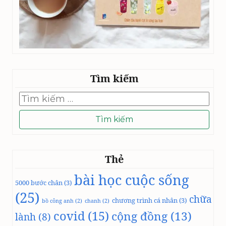
Tìm kiếm
Tìm
kiếm
cho:
Thẻ
bài học cuộc sống
5000 bước chân
(3)
(25)
chữa
chương trình cá nhân
(3)
bồ công anh
(2)
chanh
(2)
covid
(15)
cộng đồng
(13)
lành
(8)