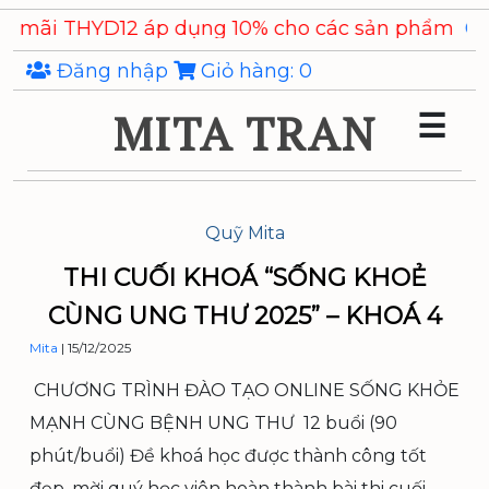
Skip
áp dụng 10% cho các sản phẩm
Chiết xuất Ý Dĩ Coi
to
the
Đăng nhập
Giỏ hàng:
0
content
MITA TRAN
☰
Quỹ Mita
THI CUỐI KHOÁ “SỐNG KHOẺ
CÙNG UNG THƯ 2025” – KHOÁ 4
Mita
|
15/12/2025
CHƯƠNG TRÌNH ĐÀO TẠO ONLINE SỐNG KHỎE
MẠNH CÙNG BỆNH UNG THƯ 12 buổi (90
phút/buổi) Đề khoá học được thành công tốt
đẹp, mời quý học viên hoàn thành bài thi cuối