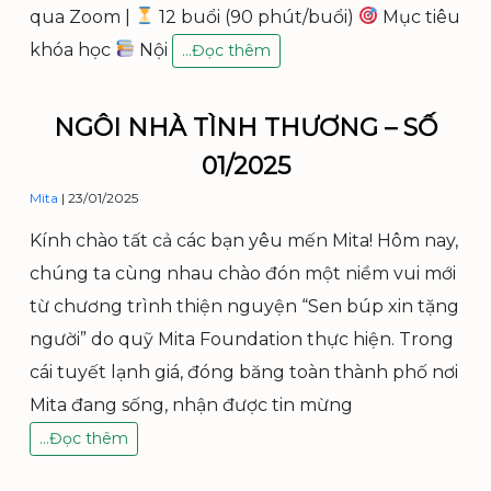
6
qua Zoom |
12 buổi (90 phút/buổi)
Mục tiêu
khóa học
Nội
K
…
Đọc thêm
h
o
á
NGÔI NHÀ TÌNH THƯƠNG – SỐ
H
01/2025
ọ
c
Mita
|
23/01/2025
S
Ố
Kính chào tất cả các bạn yêu mến Mita! Hôm nay,
N
chúng ta cùng nhau chào đón một niềm vui mới
G
K
từ chương trình thiện nguyện “Sen búp xin tặng
H
người” do quỹ Mita Foundation thực hiện. Trong
O
cái tuyết lạnh giá, đóng băng toàn thành phố nơi
Ẻ
C
Mita đang sống, nhận được tin mừng
Ù
N
…
Đọc thêm
N
g
G
ô
U