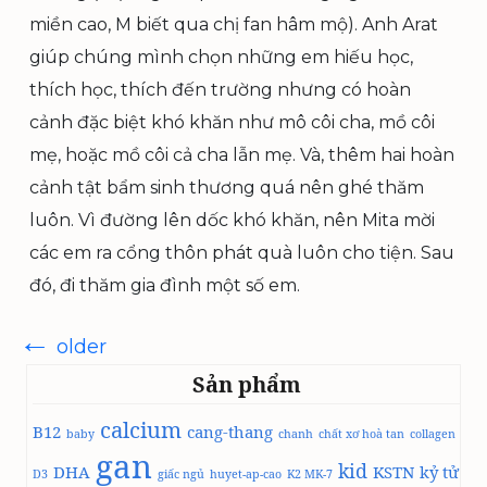
miền cao, M biết qua chị fan hâm mộ). Anh Arat
giúp chúng mình chọn những em hiếu học,
thích học, thích đến trường nhưng có hoàn
cảnh đặc biệt khó khăn như mô côi cha, mồ côi
mẹ, hoặc mồ côi cả cha lẫn mẹ. Và, thêm hai hoàn
cảnh tật bẩm sinh thương quá nên ghé thăm
luôn. Vì đường lên dốc khó khăn, nên Mita mời
các em ra cổng thôn phát quà luôn cho tiện. Sau
đó, đi thăm gia đình một số em.
←
Điều
older
hướng
bài
Sản phẩm
viết
calcium
B12
cang-thang
baby
chanh
chất xơ hoà tan
collagen
gan
kid
DHA
KSTN
kỷ tử
D3
giấc ngủ
huyet-ap-cao
K2 MK-7