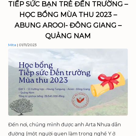
TIẾP SỨC BẠN TRẺ ĐẾN TRƯỜNG –
HỌC BỔNG MÙA THU 2023 –
ABUNG AROOI- ĐÔNG GIANG –
QUẢNG NAM
Mita
|
01/11/2023
Đến nơi, chúng mình được anh Arta Nhưa dẫn
đường (một người quen làm trong nghề Y ở