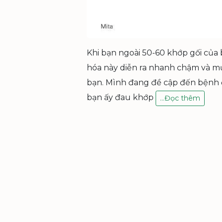
Khi bạn ngoài 50-60 khớp gối của b
hóa này diễn ra nhanh chậm và mứ
bạn. Mình đang đề cập đến bệnh đ
bạn ấy đau khớp
Đ
…
Đọc thêm
A
U
K
H
Ớ
P
G
Ố
I
Ở
N