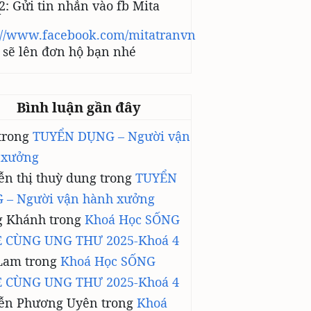
2: Gửi tin nhắn vào fb Mita
N
://www.facebook.com/mitatranvn
sẽ lên đơn hộ bạn nhé
Bình luận gần đây
trong
TUYỂN DỤNG – Người vận
 xưởng
n thị thuỳ dung
trong
TUYỂN
 – Người vận hành xưởng
g Khánh
trong
Khoá Học SỐNG
 CÙNG UNG THƯ 2025-Khoá 4
Lam
trong
Khoá Học SỐNG
 CÙNG UNG THƯ 2025-Khoá 4
ễn Phương Uyên
trong
Khoá