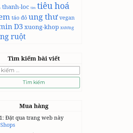
tiêu hoá
thanh-loc
h
tim
-em
ung thư
táo đỏ
vegan
amin D3
xuong-khop
xương
ng ruột
Tìm kiếm bài viết
Mua hàng
1: Đặt qua trang web này
 Shops