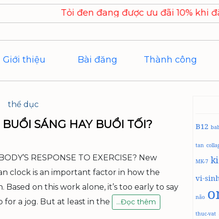
Tỏi đen đang được ưu đãi 10% khi đặt hàng. 
Giới thiệu
Bài đăng
Thành công
thể dục
BUỔI SÁNG HAY BUỔI TỐI?
B12
ba
tan
coll
 BODY’S RESPONSE TO EXERCISE? New
k
MK-7
an clock is an important factor in how the
vi-sin
 Based on this work alone, it’s too early to say
o
não
 for a jog. But at least in the
N
…
Đọc thêm
Ê
thuc-vat