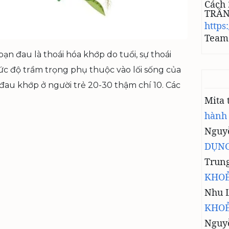
Cách 
U
TRẦ
Ổ
https
I
Team 
T
Ố
ạn đau là thoái hóa khớp do tuổi, sự thoái
I
c độ trầm trọng phụ thuộc vào lối sống của
?
au khớp ở người trẻ 20-30 thậm chí 10. Các
Mita
hành
Nguyễ
DỤNG
Trun
KHOẺ
Nhu 
KHOẺ
Nguy