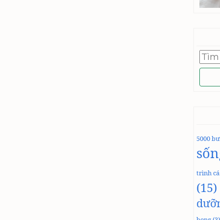
Tìm
kiếm
cho:
5000 bư
sốn
trình c
(15)
dưỡ
bong
(3)