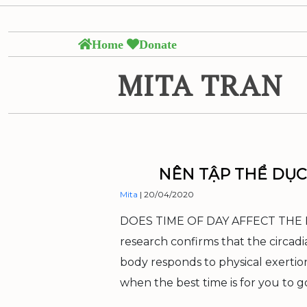
Skip
to
the
Home
Donate
content
MITA TRAN
NÊN TẬP THỂ DỤC 
Mita
|
20/04/2020
DOES TIME OF DAY AFFECT THE
research confirms that the circadi
body responds to physical exertion.
when the best time is for you to go