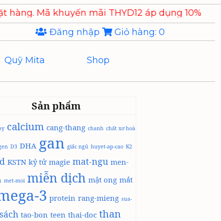
Mã khuyến mãi THYD12 áp dụng 10% cho các sản p
Đăng nhập
Giỏ hàng:
0
Quỹ Mita
Shop
Sản phẩm
calcium
cang-thang
by
chanh
chất xơ hoà
gan
DHA
agen
D3
giấc ngủ
huyet-ap-cao
K2
id
mat-ngu
KSTN
kỷ tử
magie
men-
miễn dịch
h
mật ong
mắt
met-moi
mega-3
protein
rang-mieng
sua-
than
sách
tao-bon
teen
thai-doc