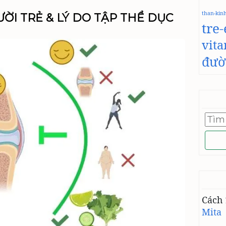
N
T
than-kin
ỜI TRẺ & LÝ DO TẬP THỂ DỤC
tre
Ậ
P
vit
T
H
đườ
Ể
D
Ụ
C
B
Tìm
U
kiếm
Ổ
cho:
I
S
Á
N
G
H
Cách 
A
Mita
Y
B