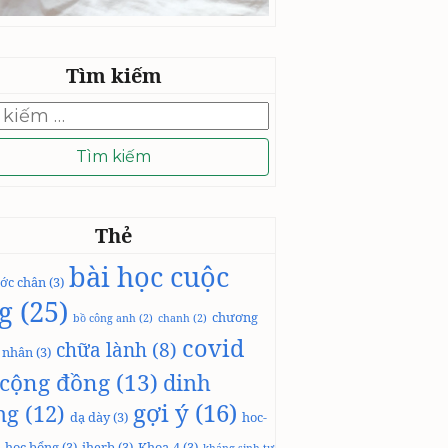
Tìm kiếm
Thẻ
bài học cuộc
ớc chân
(3)
g
(25)
chương
bồ công anh
(2)
chanh
(2)
covid
chữa lành
(8)
á nhân
(3)
cộng đồng
(13)
dinh
gợi ý
(16)
ng
(12)
dạ dày
(3)
hoc-
học bổng
(3)
iherb
(3)
Khoa-4
(3)
kháng sinh tự