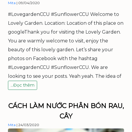
Mita
|
09/04/2020
X
Ơ
#LovegardenCCU #SunflowerCCU Welcome to
M
Lovely Garden. Location: Location of this place on
Ư
Ớ
googleThank you for visiting the Lovely Garden.
P
You are warmly welcome to visit, enjoy the
–
beauty of this lovely garden. Let’s share your
N
G
photos on Facebook with the hashtag
H
#LovegardenCCU #SunflowerCCU. We are
Ề
T
looking to see your posts. Yeah yeah. The idea of
R
L
…
Đọc thêm
Ồ
o
N
v
G
e
CÁCH LÀM NƯỚC PHÂN BÓN RAU,
M
G
Ư
CÂY
a
Ớ
r
P
Mita
|
24/03/2020
d
K