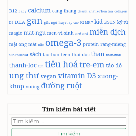
A
a
U
calcium
B12
cang-thang
l
baby
chanh
chất xơ hoà tan
collagen
,
e
gan
C
kid
DHA
KSTN
kỷ tử
D3
giấc ngủ
huyet-ap-cao
t
K2 MK-7
Â
miễn dịch
u
mat-ngu
magie
men-vi-sinh
Y
met-moi
s
omega-3
c
mật ong
mắt
protein
rang-mieng
não
a
than
sách
tao-bon
teen
thai-doc
n
sua-thuc-vat
than-kinh
tiêu hoá
-
tre-em
thanh-loc
táo đỏ
tim
l
ung thư
vitamin D3
o
xuong-
vegan
à
đường ruột
khop
xương
i
r
a
u
Tìm kiếm bài viết
n
ê
Tìm
kiếm
n
cho:
t