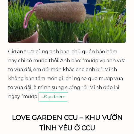
Giờ ăn trưa cùng anh bạn, chủ quán bảo hôm
nay chỉ có mướp thôi. Anh bảo: “mướp vợ anh vừa
to vừa dài, em đổi món khác cho anh đi”. Mình
không bận tâm món gì, chỉ nghe qua mướp vừa
to vừa dài là mình sung sướng rồi. Mình đớp lại
ngay “mướp
B
…
Đọc thêm
Ô
N
G
LOVE GARDEN CCU – KHU VƯỜN
T
TÌNH YÊU Ở CCU
Ắ
M