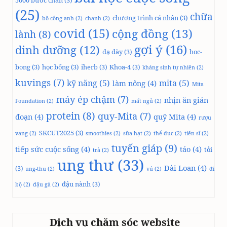
(25)
chữa
chương trình cá nhân
(3)
bồ công anh
(2)
chanh
(2)
covid
(15)
cộng đồng
(13)
lành
(8)
gợi ý
(16)
dinh dưỡng
(12)
dạ dày
(3)
hoc-
bong
(3)
học bổng
(3)
iherb
(3)
Khoa-4
(3)
kháng sinh tự nhiên
(2)
kuvings
(7)
kỹ năng
(5)
mita
(5)
làm nông
(4)
Mita
máy ép chậm
(7)
nhịn ăn gián
Foundation
(2)
mất ngủ
(2)
protein
(8)
quy-Mita
(7)
đoạn
(4)
quỹ Mita
(4)
rượu
SKCUT2025
(3)
vang
(2)
smoothies
(2)
sữa hạt
(2)
thể dục
(2)
tiến sĩ
(2)
tuyến giáp
(9)
tiếp sức cuộc sống
(4)
táo
(4)
tỏi
trà
(2)
ung thư
(33)
Đài Loan
(4)
(3)
ung-thu
(2)
vú
(2)
đi
đậu nành
(3)
bộ
(2)
đậu gà
(2)
Dịch vụ chăm sóc website