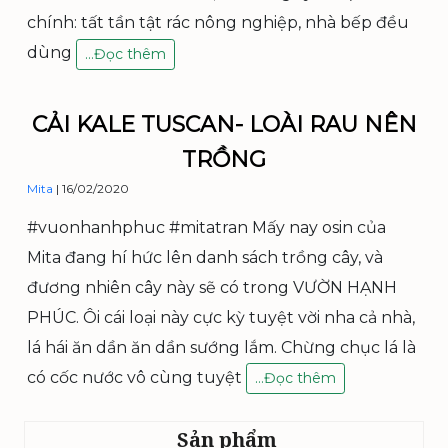
C
C
chính: tất tần tật rác nông nghiệp, nhà bếp đều
U
dùng
C
…
Đọc thêm
Á
C
H
CẢI KALE TUSCAN- LOÀI RAU NÊN
L
TRỒNG
À
M
Mita
|
16/02/2020
N
Ư
#vuonhanhphuc #mitatran Mấy nay osin của
Ớ
Mita đang hí hức lên danh sách trồng cây, và
C
P
đương nhiên cây này sẽ có trong VƯỜN HẠNH
H
PHÚC. Ôi cái loại này cực kỳ tuyệt vời nha cả nhà,
Â
lá hái ăn dần ăn dần sướng lắm. Chừng chục lá là
N
B
có cốc nước vô cùng tuyệt
C
…
Đọc thêm
Ó
ả
N
i
R
Sản phẩm
k