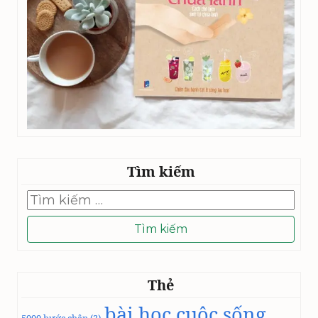
Tìm kiếm
Tìm
kiếm
cho:
Thẻ
bài học cuộc sống
5000 bước chân
(3)