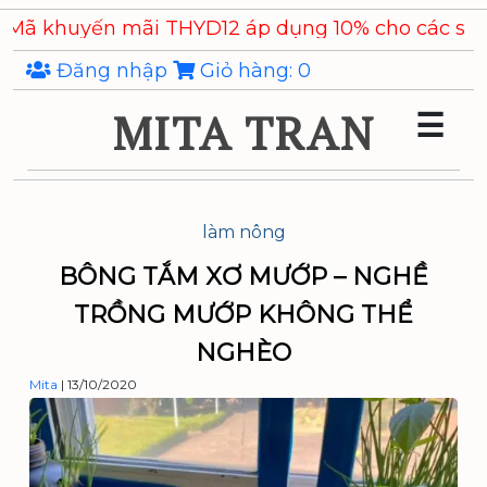
Skip
ến mãi THYD12 áp dụng 10% cho các sản phẩm
Chi
to
the
Đăng nhập
Giỏ hàng:
0
content
MITA TRAN
☰
làm nông
BÔNG TẮM XƠ MƯỚP – NGHỀ
TRỒNG MƯỚP KHÔNG THỂ
NGHÈO
Mita
|
13/10/2020