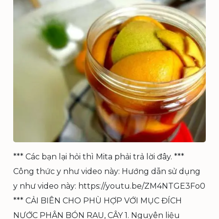
e
H
n
Ô
C
N
C
G
U
T
–
H
K
Ể
h
N
u
G
v
H
ư
È
ờ
O
n
t
ì
*** Các bạn lại hỏi thì Mita phải trả lời đây. ***
n
h
Công thức y như video này: Hướng dẫn sử dụng
y
y như video này: https://youtu.be/ZM4NTGE3Fo0
ê
u
*** CẢI BIÊN CHO PHÙ HỢP VỚI MỤC ĐÍCH
ở
NƯỚC PHÂN BÓN RAU, CÂY 1. Nguyên liệu