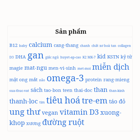
798.000 ₫.
là:
733.649 ₫.
Sản phẩm
calcium
B12
cang-thang
baby
chanh
chất xơ hoà tan
collagen
gan
kid
DHA
KSTN
kỷ tử
D3
giấc ngủ
huyet-ap-cao
K2 MK-7
miễn dịch
mat-ngu
magie
men-vi-sinh
met-moi
omega-3
mật ong
mắt
protein
rang-mieng
não
than
sách
tao-bon
teen
thai-doc
sua-thuc-vat
than-kinh
tiêu hoá
tre-em
thanh-loc
táo đỏ
tim
ung thư
vitamin D3
xuong-
vegan
đường ruột
khop
xương