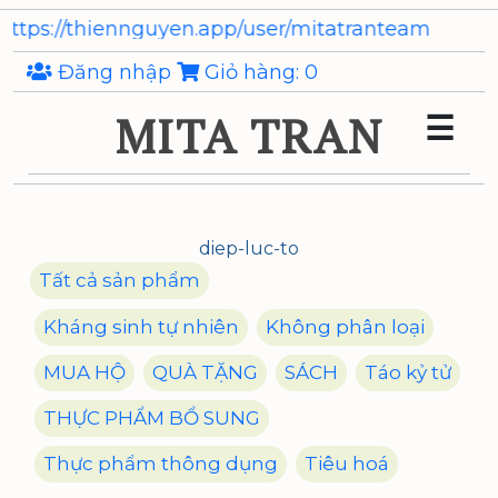
Skip
//thiennguyen.app/user/mitatranteam
to
the
Đăng nhập
Giỏ hàng:
0
content
MITA TRAN
☰
diep-luc-to
Tất cả sản phẩm
Kháng sinh tự nhiên
Không phân loại
MUA HỘ
QUÀ TẶNG
SÁCH
Táo kỷ tử
THỰC PHẨM BỔ SUNG
Thực phẩm thông dụng
Tiêu hoá