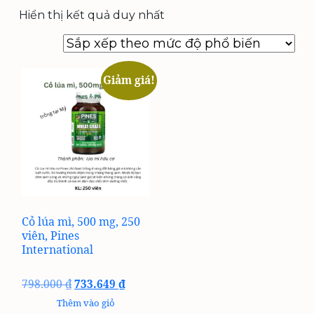
Hiển thị kết quả duy nhất
Giảm giá!
Cỏ lúa mì, 500 mg, 250
viên, Pines
International
Giá
Giá
798.000
₫
733.649
₫
gốc
hiện
Thêm vào giỏ
là:
tại