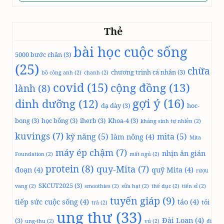
Thẻ
bài học cuộc sống
5000 bước chân
(3)
(25)
chữa
chương trình cá nhân
(3)
bồ công anh
(2)
chanh
(2)
covid
(15)
cộng đồng
(13)
lành
(8)
gợi ý
(16)
dinh dưỡng
(12)
dạ dày
(3)
hoc-
bong
(3)
học bổng
(3)
iherb
(3)
Khoa-4
(3)
kháng sinh tự nhiên
(2)
kuvings
(7)
kỹ năng
(5)
mita
(5)
làm nông
(4)
Mita
máy ép chậm
(7)
nhịn ăn gián
Foundation
(2)
mất ngủ
(2)
protein
(8)
quy-Mita
(7)
đoạn
(4)
quỹ Mita
(4)
rượu
SKCUT2025
(3)
vang
(2)
smoothies
(2)
sữa hạt
(2)
thể dục
(2)
tiến sĩ
(2)
tuyến giáp
(9)
tiếp sức cuộc sống
(4)
táo
(4)
tỏi
trà
(2)
ung thư
(33)
Đài Loan
(4)
(3)
ung-thu
(2)
vú
(2)
đi