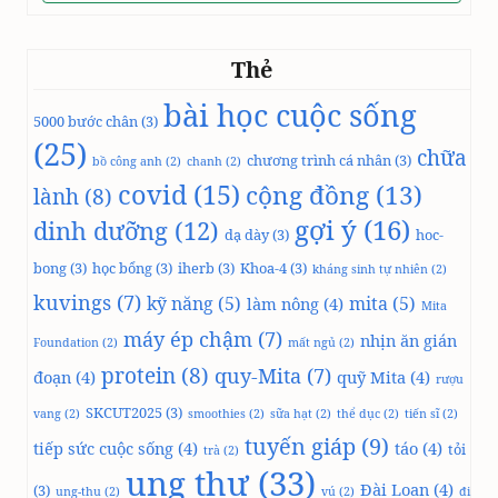
Thẻ
bài học cuộc sống
5000 bước chân
(3)
(25)
chữa
chương trình cá nhân
(3)
bồ công anh
(2)
chanh
(2)
covid
(15)
cộng đồng
(13)
lành
(8)
gợi ý
(16)
dinh dưỡng
(12)
dạ dày
(3)
hoc-
bong
(3)
học bổng
(3)
iherb
(3)
Khoa-4
(3)
kháng sinh tự nhiên
(2)
kuvings
(7)
kỹ năng
(5)
mita
(5)
làm nông
(4)
Mita
máy ép chậm
(7)
nhịn ăn gián
Foundation
(2)
mất ngủ
(2)
protein
(8)
quy-Mita
(7)
đoạn
(4)
quỹ Mita
(4)
rượu
SKCUT2025
(3)
vang
(2)
smoothies
(2)
sữa hạt
(2)
thể dục
(2)
tiến sĩ
(2)
tuyến giáp
(9)
tiếp sức cuộc sống
(4)
táo
(4)
tỏi
trà
(2)
ung thư
(33)
Đài Loan
(4)
(3)
ung-thu
(2)
vú
(2)
đi