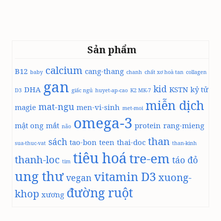
Sản phẩm
calcium
B12
cang-thang
baby
chanh
chất xơ hoà tan
collagen
gan
kid
DHA
KSTN
kỷ tử
D3
giấc ngủ
huyet-ap-cao
K2 MK-7
miễn dịch
mat-ngu
magie
men-vi-sinh
met-moi
omega-3
mật ong
mắt
protein
rang-mieng
não
than
sách
tao-bon
teen
thai-doc
sua-thuc-vat
than-kinh
tiêu hoá
tre-em
thanh-loc
táo đỏ
tim
ung thư
vitamin D3
xuong-
vegan
đường ruột
khop
xương