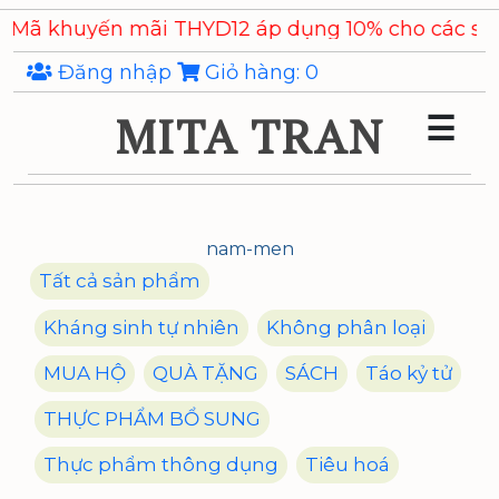
Skip
huyến mãi THYD12 áp dụng 10% cho các sản phẩm
to
the
Đăng nhập
Giỏ hàng:
0
content
MITA TRAN
☰
nam-men
Tất cả sản phẩm
Kháng sinh tự nhiên
Không phân loại
MUA HỘ
QUÀ TẶNG
SÁCH
Táo kỷ tử
THỰC PHẨM BỔ SUNG
Thực phẩm thông dụng
Tiêu hoá