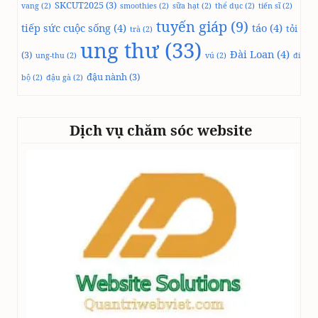
SKCUT2025
(3)
vang
(2)
smoothies
(2)
sữa hạt
(2)
thể dục
(2)
tiến sĩ
(2)
tuyến giáp
(9)
tiếp sức cuộc sống
(4)
táo
(4)
tỏi
trà
(2)
ung thư
(33)
Đài Loan
(4)
(3)
ung-thu
(2)
vú
(2)
đi
đậu nành
(3)
bộ
(2)
đậu gà
(2)
Dịch vụ chăm sóc website