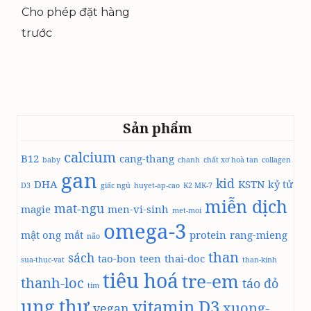
533.000 ₫.
là:
489.826 ₫.
Cho phép đặt hàng
trước
Sản phẩm
calcium
B12
cang-thang
baby
chanh
chất xơ hoà tan
collagen
gan
kid
DHA
KSTN
kỷ tử
D3
giấc ngủ
huyet-ap-cao
K2 MK-7
miễn dịch
mat-ngu
magie
men-vi-sinh
met-moi
omega-3
mật ong
mắt
protein
rang-mieng
não
than
sách
tao-bon
teen
thai-doc
sua-thuc-vat
than-kinh
tiêu hoá
tre-em
thanh-loc
táo đỏ
tim
ung thư
vitamin D3
xuong-
vegan