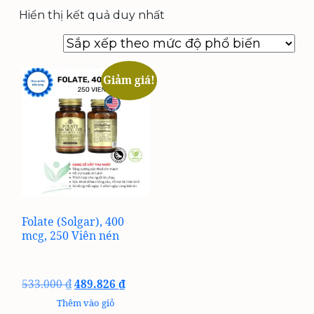
Hiển thị kết quả duy nhất
Giảm giá!
Folate (Solgar), 400
mcg, 250 Viên nén
Giá
Giá
533.000
₫
489.826
₫
gốc
hiện
Thêm vào giỏ
là:
tại