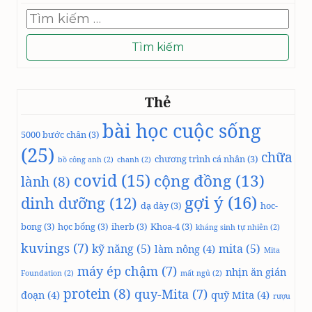
Tìm
kiếm
cho:
Thẻ
bài học cuộc sống
5000 bước chân
(3)
(25)
chữa
chương trình cá nhân
(3)
bồ công anh
(2)
chanh
(2)
covid
(15)
cộng đồng
(13)
lành
(8)
gợi ý
(16)
dinh dưỡng
(12)
dạ dày
(3)
hoc-
bong
(3)
học bổng
(3)
iherb
(3)
Khoa-4
(3)
kháng sinh tự nhiên
(2)
kuvings
(7)
kỹ năng
(5)
mita
(5)
làm nông
(4)
Mita
máy ép chậm
(7)
nhịn ăn gián
Foundation
(2)
mất ngủ
(2)
protein
(8)
quy-Mita
(7)
đoạn
(4)
quỹ Mita
(4)
rượu