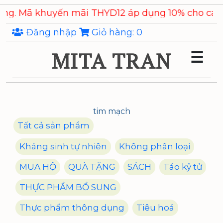
Skip
ã khuyến mãi THYD12 áp dụng 10% cho các sản p
to
the
Đăng nhập
Giỏ hàng:
0
content
MITA TRAN
☰
tim mạch
Tất cả sản phẩm
Kháng sinh tự nhiên
Không phân loại
MUA HỘ
QUÀ TẶNG
SÁCH
Táo kỷ tử
THỰC PHẨM BỔ SUNG
Thực phẩm thông dụng
Tiêu hoá