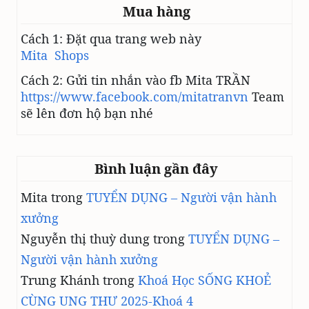
Mua hàng
M
B
Cách 1: Đặt qua trang web này
O
Mita Shops
T
U
Cách 2: Gửi tin nhắn vào fb Mita TRẦN
L
https://www.facebook.com/mitatranvn
Team
I
sẽ lên đơn hộ bạn nhé
N
U
M
&
Bình luận gần đây
P
A
Mita
trong
TUYỂN DỤNG – Người vận hành
T
E
xưởng
M
Nguyễn thị thuỳ dung
trong
TUYỂN DỤNG –
I
N
Người vận hành xưởng
H
Trung Khánh
trong
Khoá Học SỐNG KHOẺ
C
CÙNG UNG THƯ 2025-Khoá 4
H