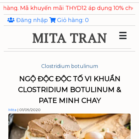
Skip
 Mã khuyến mãi THYD12 áp dụng 10% cho các sản
to
the
Đăng nhập
Giỏ hàng:
0
content
MITA TRAN
☰
Clostridium botulinum
NGỘ ĐỘC ĐỘC TỐ VI KHUẨN
CLOSTRIDIUM BOTULINUM &
PATE MINH CHAY
Mita
|
01/09/2020