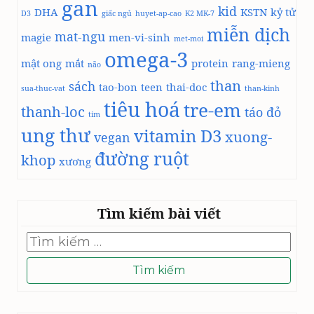
gan
kid
DHA
KSTN
kỷ tử
D3
giấc ngủ
Ộ
huyet-ap-cao
K2 MK-7
miễn dịch
C
mat-ngu
magie
men-vi-sinh
met-moi
T
omega-3
Ố
mật ong
mắt
protein
rang-mieng
não
V
than
sách
tao-bon
teen
thai-doc
I
sua-thuc-vat
than-kinh
tiêu hoá
K
tre-em
thanh-loc
táo đỏ
tim
H
ung thư
vitamin D3
U
xuong-
vegan
Ẩ
đường ruột
khop
xương
N
C
L
O
Tìm kiếm bài viết
S
T
Tìm
kiếm
R
cho:
I
D
I
U