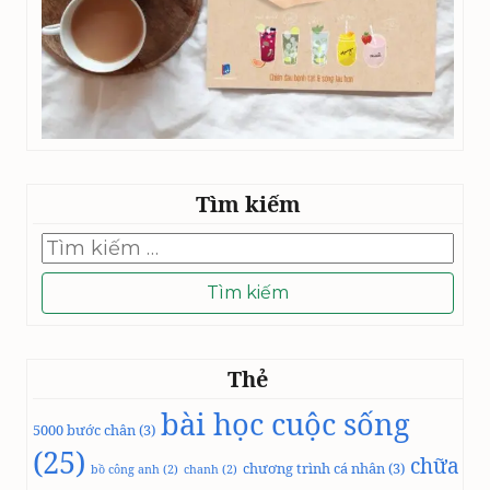
Tìm kiếm
Tìm
kiếm
cho:
Thẻ
bài học cuộc sống
5000 bước chân
(3)
(25)
chữa
chương trình cá nhân
(3)
bồ công anh
(2)
chanh
(2)