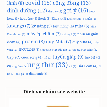
covid
(15)
cộng đồng
(13)
lành
(8)
gợi ý
(16)
dinh dưỡng
(12)
dạ dày
(3)
hoc-
bong
(3)
học bổng
(3)
iherb
(3)
Khoa-4
(3)
kháng sinh tự nhiên
(2)
kuvings
(7)
kỹ năng
(5)
mita
(5)
làm nông
(4)
Mita
máy ép chậm
(7)
nhịn ăn gián
Foundation
(2)
mất ngủ
(2)
protein
(8)
quy-Mita
(7)
đoạn
(4)
quỹ Mita
(4)
rượu
SKCUT2025
(3)
vang
(2)
smoothies
(2)
sữa hạt
(2)
thể dục
(2)
tiến sĩ
(2)
tuyến giáp
(9)
tiếp sức cuộc sống
(4)
táo
(4)
tỏi
trà
(2)
ung thư
(33)
Đài Loan
(4)
(3)
ung-thu
(2)
vú
(2)
đi
đậu nành
(3)
bộ
(2)
đậu gà
(2)
Dịch vụ chăm sóc website