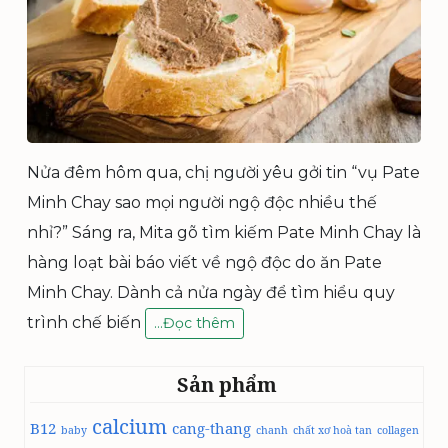
Nửa đêm hôm qua, chị người yêu gởi tin “vụ Pate
Minh Chay sao mọi người ngộ độc nhiều thế
nhỉ?” Sáng ra, Mita gõ tìm kiếm Pate Minh Chay là
hàng loạt bài báo viết về ngộ độc do ăn Pate
Minh Chay. Dành cả nửa ngày để tìm hiểu quy
trình chế biến
N
…
Đọc thêm
G
Ộ
Sản phẩm
Đ
Ộ
calcium
B12
C
cang-thang
baby
chanh
chất xơ hoà tan
collagen
Đ