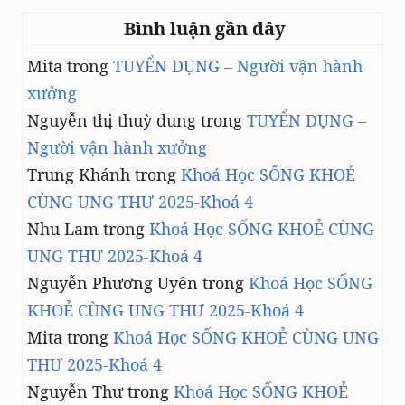
C
Bình luận gần đây
O
L
Mita
trong
TUYỂN DỤNG – Người vận hành
L
A
xưởng
G
Nguyễn thị thuỳ dung
trong
TUYỂN DỤNG –
E
N
Người vận hành xưởng
Trung Khánh
trong
Khoá Học SỐNG KHOẺ
CÙNG UNG THƯ 2025-Khoá 4
Nhu Lam
trong
Khoá Học SỐNG KHOẺ CÙNG
UNG THƯ 2025-Khoá 4
Nguyễn Phương Uyên
trong
Khoá Học SỐNG
KHOẺ CÙNG UNG THƯ 2025-Khoá 4
Mita
trong
Khoá Học SỐNG KHOẺ CÙNG UNG
THƯ 2025-Khoá 4
Nguyễn Thư
trong
Khoá Học SỐNG KHOẺ