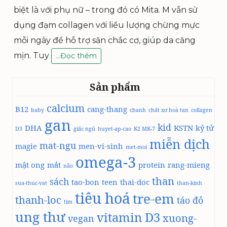
biệt là với phụ nữ – trong đó có Mita. M vẫn sử
dụng đạm collagen với liều lượng chừng mực
mỗi ngày để hỗ trợ săn chắc cơ, giúp da căng
mịn. Tuy
C
…
Đọc thêm
O
L
Sản phẩm
L
A
calcium
B12
G
cang-thang
baby
chanh
chất xơ hoà tan
collagen
E
gan
kid
DHA
KSTN
kỷ tử
D3
N
giấc ngủ
huyet-ap-cao
K2 MK-7
miễn dịch
V
mat-ngu
magie
men-vi-sinh
met-moi
À
omega-3
U
mật ong
mắt
protein
rang-mieng
não
N
than
sách
tao-bon
teen
thai-doc
G
sua-thuc-vat
than-kinh
tiêu hoá
T
tre-em
thanh-loc
táo đỏ
tim
H
ung thư
vitamin D3
Ư
xuong-
vegan
V