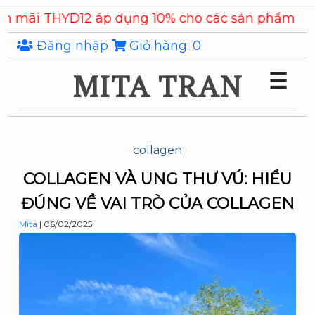
Skip
THYD12 áp dụng 10% cho các sản phẩm
Chiết xuất 
to
the
Đăng nhập
Giỏ hàng:
0
content
MITA TRAN
☰
collagen
COLLAGEN VÀ UNG THƯ VÚ: HIỂU
ĐÚNG VỀ VAI TRÒ CỦA COLLAGEN
Mita
|
06/02/2025