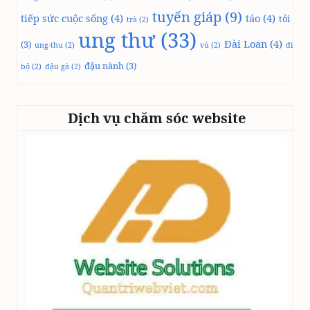
tuyến giáp
(9)
tiếp sức cuộc sống
(4)
táo
(4)
tỏi
trà
(2)
ung thư
(33)
Đài Loan
(4)
(3)
ung-thu
(2)
vú
(2)
đi
đậu nành
(3)
bộ
(2)
đậu gà
(2)
Dịch vụ chăm sóc website