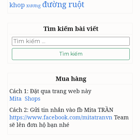
đường ruột
khop
xương
Ú
:
H
I
Tìm kiếm bài viết
Ể
U
Tìm
kiếm
Đ
cho:
Ú
N
G
V
Mua hàng
Ề
V
Cách 1: Đặt qua trang web này
A
Mita Shops
I
T
Cách 2: Gửi tin nhắn vào fb Mita TRẦN
R
https://www.facebook.com/mitatranvn
Team
Ò
sẽ lên đơn hộ bạn nhé
C
Ủ
A