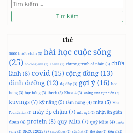
Tìm
kiếm
cho:
Thẻ
bài học cuộc sống
5000 bước chân
(3)
(25)
chữa
chương trình cá nhân
(3)
bồ công anh
(2)
chanh
(2)
covid
(15)
cộng đồng
(13)
lành
(8)
gợi ý
(16)
dinh dưỡng
(12)
dạ dày
(3)
hoc-
bong
(3)
học bổng
(3)
iherb
(3)
Khoa-4
(3)
kháng sinh tự nhiên
(2)
kuvings
(7)
kỹ năng
(5)
mita
(5)
làm nông
(4)
Mita
máy ép chậm
(7)
nhịn ăn gián
Foundation
(2)
mất ngủ
(2)
protein
(8)
quy-Mita
(7)
đoạn
(4)
quỹ Mita
(4)
rượu
SKCUT2025
(3)
vang
(2)
smoothies
(2)
sữa hạt
(2)
thể dục
(2)
tiến sĩ
(2)