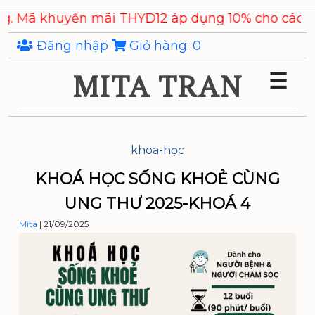
Skip
khuyến mãi THYD12 áp dụng 10% cho các sản phẩ
to
the
Đăng nhập
Giỏ hàng:
0
content
MITA TRAN
☰
khoa-học
KHOÁ HỌC SỐNG KHOẺ CÙNG
UNG THƯ 2025-KHOÁ 4
Mita
|
21/09/2025