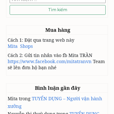
kiếm
H
cho:
Ư
2
0
2
Mua hàng
5
-
Cách 1: Đặt qua trang web này
K
Mita Shops
h
o
Cách 2: Gửi tin nhắn vào fb Mita TRẦN
á
https://www.facebook.com/mitatranvn
Team
4
sẽ lên đơn hộ bạn nhé
Bình luận gần đây
Mita
trong
TUYỂN DỤNG – Người vận hành
xưởng
Nguyễn thị thuỳ dung
trong
TUYỂN DỤNG –