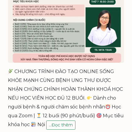
CHƯƠNG TRÌNH ĐÀO TẠO ONLINE SỐNG
KHỎE MẠNH CÙNG BỆNH UNG THƯ ĐƯỢC
NHẬN CHỨNG CHỈNH HOÀN THÀNH KHOÁ HỌC
NẾU HỌC VIÊN HỌC ĐỦ 12 BUỔI.
Dành cho
người bệnh & người chăm sóc bệnh nhân
Học
qua Zoom |
12 buổi (90 phút/buổi)
Mục tiêu
khóa học
Nội
K
…
Đọc thêm
h