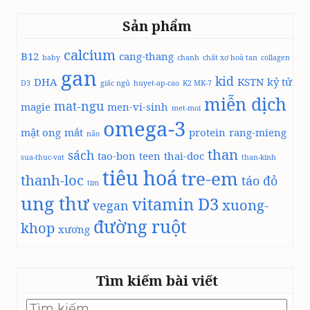
o
Sản phẩm
á
H
calcium
B12
cang-thang
ọ
baby
chanh
chất xơ hoà tan
collagen
c
gan
kid
DHA
KSTN
kỷ tử
D3
giấc ngủ
S
huyet-ap-cao
K2 MK-7
miễn dịch
Ố
mat-ngu
magie
men-vi-sinh
met-moi
N
omega-3
G
mật ong
mắt
protein
rang-mieng
não
K
than
sách
tao-bon
teen
thai-doc
H
sua-thuc-vat
than-kinh
tiêu hoá
O
tre-em
thanh-loc
táo đỏ
tim
Ẻ
ung thư
vitamin D3
C
xuong-
vegan
Ù
đường ruột
khop
xương
N
G
U
N
Tìm kiếm bài viết
G
T
Tìm