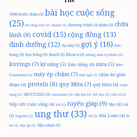
bài học cuộc sống
5000 bước chân
(3)
(25)
chữa
chương trình cá nhân
(3)
bồ công anh
(2)
chanh
(2)
covid
(15)
cộng đồng
(13)
lành
(8)
gợi ý
(16)
dinh dưỡng
(12)
dạ dày
(3)
hoc-
bong
(3)
học bổng
(3)
iherb
(3)
Khoa-4
(3)
kháng sinh tự nhiên
(2)
kuvings
(7)
kỹ năng
(5)
mita
(5)
làm nông
(4)
Mita
máy ép chậm
(7)
nhịn ăn gián
Foundation
(2)
mất ngủ
(2)
protein
(8)
quy-Mita
(7)
đoạn
(4)
quỹ Mita
(4)
rượu
SKCUT2025
(3)
vang
(2)
smoothies
(2)
sữa hạt
(2)
thể dục
(2)
tiến sĩ
(2)
tuyến giáp
(9)
tiếp sức cuộc sống
(4)
táo
(4)
tỏi
trà
(2)
ung thư
(33)
Đài Loan
(4)
(3)
ung-thu
(2)
vú
(2)
đi
đậu nành
(3)
bộ
(2)
đậu gà
(2)