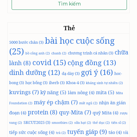
cho:
Thẻ
bài học cuộc sống
5000 bước chân
(3)
(25)
chữa
chương trình cá nhân
(3)
bồ công anh
(2)
chanh
(2)
covid
(15)
cộng đồng
(13)
lành
(8)
gợi ý
(16)
dinh dưỡng
(12)
dạ dày
(3)
hoc-
bong
(3)
học bổng
(3)
iherb
(3)
Khoa-4
(3)
kháng sinh tự nhiên
(2)
kuvings
(7)
kỹ năng
(5)
mita
(5)
làm nông
(4)
Mita
máy ép chậm
(7)
nhịn ăn gián
Foundation
(2)
mất ngủ
(2)
protein
(8)
quy-Mita
(7)
đoạn
(4)
quỹ Mita
(4)
rượu
SKCUT2025
(3)
vang
(2)
smoothies
(2)
sữa hạt
(2)
thể dục
(2)
tiến sĩ
(2)
tuyến giáp
(9)
tiếp sức cuộc sống
(4)
táo
(4)
tỏi
trà
(2)