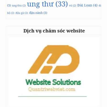
ung thư
(33)
Đài Loan
(4)
(3)
ung-thu
(2)
vú
(2)
đi
đậu nành
(3)
bộ
(2)
đậu gà
(2)
Dịch vụ chăm sóc website