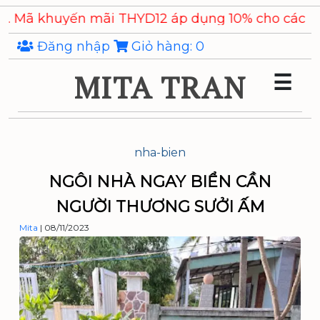
Skip
huyến mãi THYD12 áp dụng 10% cho các sản phẩm
to
the
Đăng nhập
Giỏ hàng:
0
content
MITA TRAN
☰
nha-bien
NGÔI NHÀ NGAY BIỂN CẦN
NGƯỜI THƯƠNG SƯỞI ẤM
Mita
|
08/11/2023