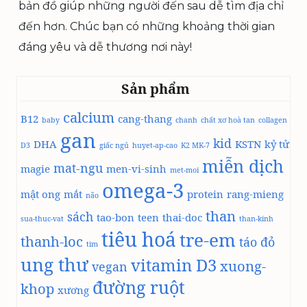
bản đồ giúp những người đến sau dễ tìm địa chỉ
đến hơn. Chúc bạn có những khoảng thời gian
đáng yêu và dễ thương nơi này!
Sản phẩm
calcium
B12
cang-thang
baby
chanh
chất xơ hoà tan
collagen
gan
kid
DHA
KSTN
kỷ tử
D3
giấc ngủ
huyet-ap-cao
K2 MK-7
miễn dịch
mat-ngu
magie
men-vi-sinh
met-moi
omega-3
mật ong
mắt
protein
rang-mieng
não
than
sách
tao-bon
teen
thai-doc
sua-thuc-vat
than-kinh
tiêu hoá
tre-em
thanh-loc
táo đỏ
tim
ung thư
vitamin D3
xuong-
vegan
đường ruột
khop
xương