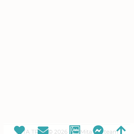
MITA TRAN © 2026
| by Mita's IT team