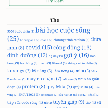
Thẻ
bài học cuộc sống
5000 bước chân
(3)
(25)
chữa
chương trình cá nhân
(3)
bồ công anh
(2)
chanh
(2)
covid
(15)
cộng đồng
(13)
lành
(8)
gợi ý
(16)
dinh dưỡng
(12)
dạ dày
(3)
hoc-
bong
(3)
học bổng
(3)
iherb
(3)
Khoa-4
(3)
kháng sinh tự nhiên
(2)
kuvings
(7)
kỹ năng
(5)
mita
(5)
làm nông
(4)
Mita
máy ép chậm
(7)
nhịn ăn gián
Foundation
(2)
mất ngủ
(2)
protein
(8)
quy-Mita
(7)
đoạn
(4)
quỹ Mita
(4)
rượu
SKCUT2025
(3)
vang
(2)
smoothies
(2)
sữa hạt
(2)
thể dục
(2)
tiến sĩ
(2)
tuyến giáp
(9)
tiếp sức cuộc sống
(4)
táo
(4)
tỏi
trà
(2)