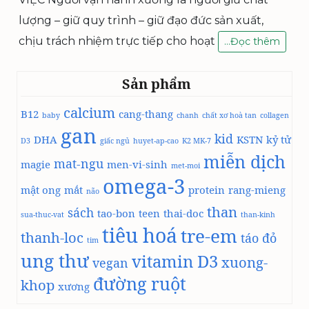
lượng – giữ quy trình – giữ đạo đức sản xuất,
chịu trách nhiệm trực tiếp cho hoạt
T
…
Đọc thêm
U
Y
Sản phẩm
Ể
N
calcium
B12
cang-thang
D
baby
chanh
chất xơ hoà tan
collagen
Ụ
gan
kid
DHA
KSTN
kỷ tử
D3
giấc ngủ
huyet-ap-cao
K2 MK-7
N
miễn dịch
G
mat-ngu
magie
men-vi-sinh
met-moi
–
omega-3
N
mật ong
mắt
protein
rang-mieng
não
g
than
sách
tao-bon
teen
thai-doc
ư
sua-thuc-vat
than-kinh
tiêu hoá
ờ
tre-em
thanh-loc
táo đỏ
tim
i
ung thư
vitamin D3
v
xuong-
vegan
ậ
đường ruột
khop
xương
n
h