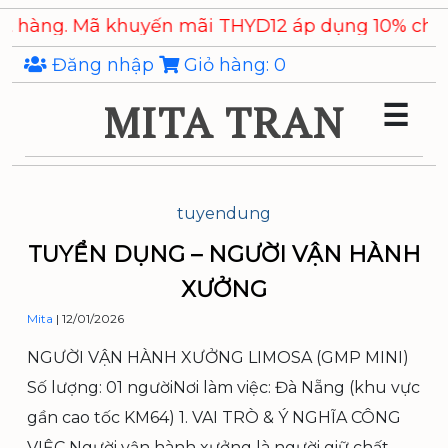
Skip
g. Mã khuyến mãi THYD12 áp dụng 10% cho các s
to
the
Đăng nhập
Giỏ hàng:
0
content
MITA TRAN
☰
tuyendung
TUYỂN DỤNG – NGƯỜI VẬN HÀNH
XƯỞNG
Mita
|
12/01/2026
NGƯỜI VẬN HÀNH XƯỞNG LIMOSA (GMP MINI)
Số lượng: 01 ngườiNơi làm việc: Đà Nẵng (khu vực
gần cao tốc KM64) 1. VAI TRÒ & Ý NGHĨA CÔNG
VIỆC Người vận hành xưởng là người giữ chất