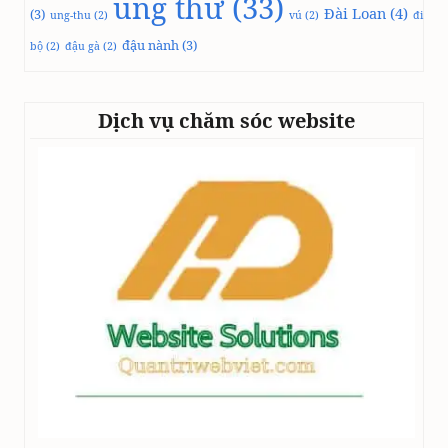
ung thư
(33)
Đài Loan
(4)
(3)
ung-thu
(2)
vú
(2)
đi
đậu nành
(3)
bộ
(2)
đậu gà
(2)
Dịch vụ chăm sóc website