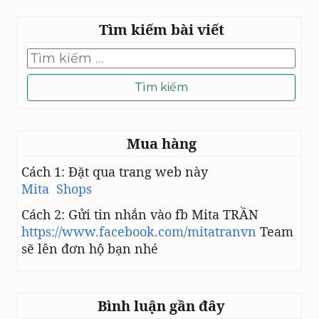
à
n
Tìm kiếm bài viết
h
x
Tìm
kiếm
ư
cho:
ở
n
g
Mua hàng
Cách 1: Đặt qua trang web này
Mita Shops
Cách 2: Gửi tin nhắn vào fb Mita TRẦN
https://www.facebook.com/mitatranvn
Team
sẽ lên đơn hộ bạn nhé
Bình luận gần đây