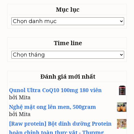
Mục lục
Mục
lục
Time line
Time
line
Đánh giá mới nhất
Qunol Ultra CoQ10 100mg 180 viên
bởi Mita
Nghệ mật ong lên men, 500gram
bởi Mita
[Raw protein] Bột dinh dưỡng Protein
hoàn chỉnh toàn thực vật - Thương