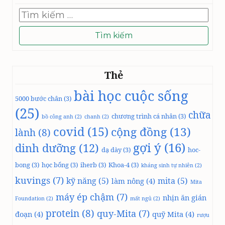
Tìm
kiếm
cho:
Thẻ
bài học cuộc sống
5000 bước chân
(3)
(25)
chữa
chương trình cá nhân
(3)
bồ công anh
(2)
chanh
(2)
covid
(15)
cộng đồng
(13)
lành
(8)
gợi ý
(16)
dinh dưỡng
(12)
dạ dày
(3)
hoc-
bong
(3)
học bổng
(3)
iherb
(3)
Khoa-4
(3)
kháng sinh tự nhiên
(2)
kuvings
(7)
kỹ năng
(5)
mita
(5)
làm nông
(4)
Mita
máy ép chậm
(7)
nhịn ăn gián
Foundation
(2)
mất ngủ
(2)
protein
(8)
quy-Mita
(7)
đoạn
(4)
quỹ Mita
(4)
rượu