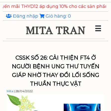
Skip
 THYD12 áp dụng 10% cho các sản phẩm
Chiết xuất
to
the
Đăng nhập
Giỏ hàng:
0
content
MITA TRAN
☰
CSSK SỐ 26: CẢI THIỆN FT4 Ở
NGƯỜI BỆNH UNG THƯ TUYẾN
GIÁP NHỜ THAY ĐỔI LỐI SỐNG
THUẦN THỰC VẬT
Mita
|
28/04/2022