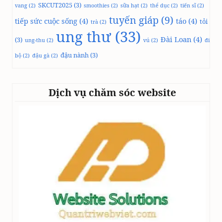
SKCUT2025
(3)
vang
(2)
smoothies
(2)
sữa hạt
(2)
thể dục
(2)
tiến sĩ
(2)
tuyến giáp
(9)
tiếp sức cuộc sống
(4)
táo
(4)
tỏi
trà
(2)
ung thư
(33)
Đài Loan
(4)
(3)
ung-thu
(2)
vú
(2)
đi
đậu nành
(3)
bộ
(2)
đậu gà
(2)
Dịch vụ chăm sóc website