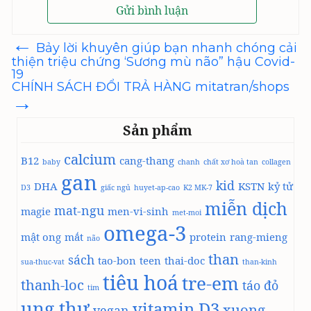
←
Điều
Bảy lời khuyên giúp bạn nhanh chóng cải
hướng
thiện triệu chứng ‘Sương mù não” hậu Covid-
bài
19
viết
CHÍNH SÁCH ĐỔI TRẢ HÀNG mitatran/shops
→
Sản phẩm
calcium
B12
cang-thang
baby
chanh
chất xơ hoà tan
collagen
gan
kid
DHA
KSTN
kỷ tử
D3
giấc ngủ
huyet-ap-cao
K2 MK-7
miễn dịch
mat-ngu
magie
men-vi-sinh
met-moi
omega-3
mật ong
mắt
protein
rang-mieng
não
than
sách
tao-bon
teen
thai-doc
sua-thuc-vat
than-kinh
tiêu hoá
tre-em
thanh-loc
táo đỏ
tim
ung thư
vitamin D3
xuong-
vegan