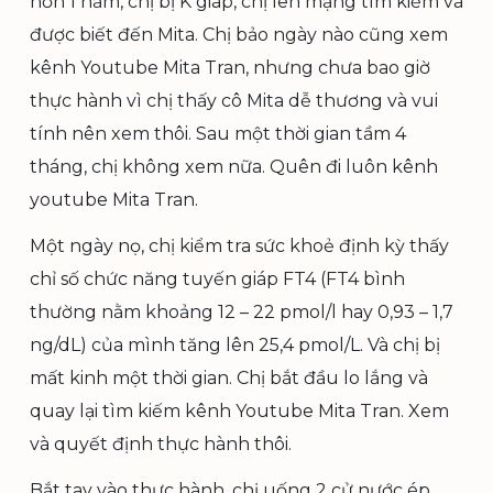
hơn 1 năm, chị bị K giáp, chị lên mạng tìm kiếm và
được biết đến Mita. Chị bảo ngày nào cũng xem
kênh Youtube Mita Tran, nhưng chưa bao giờ
thực hành vì chị thấy cô Mita dễ thương và vui
tính nên xem thôi. Sau một thời gian tầm 4
tháng, chị không xem nữa. Quên đi luôn kênh
youtube Mita Tran.
Một ngày nọ, chị kiểm tra sức khoẻ định kỳ thấy
chỉ số chức năng tuyến giáp FT4 (FT4 bình
thường nằm khoảng 12 – 22 pmol/l hay 0,93 – 1,7
ng/dL) của mình tăng lên 25,4 pmol/L. Và chị bị
mất kinh một thời gian. Chị bắt đầu lo lắng và
quay lại tìm kiếm kênh Youtube Mita Tran. Xem
và quyết định thực hành thôi.
Bắt tay vào thực hành, chị uống 2 cử nước ép