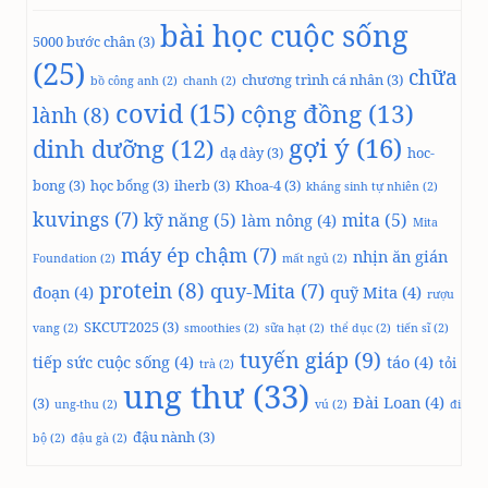
bài học cuộc sống
5000 bước chân
(3)
(25)
chữa
chương trình cá nhân
(3)
bồ công anh
(2)
chanh
(2)
covid
(15)
cộng đồng
(13)
lành
(8)
gợi ý
(16)
dinh dưỡng
(12)
dạ dày
(3)
hoc-
bong
(3)
học bổng
(3)
iherb
(3)
Khoa-4
(3)
kháng sinh tự nhiên
(2)
kuvings
(7)
kỹ năng
(5)
mita
(5)
làm nông
(4)
Mita
máy ép chậm
(7)
nhịn ăn gián
Foundation
(2)
mất ngủ
(2)
protein
(8)
quy-Mita
(7)
đoạn
(4)
quỹ Mita
(4)
rượu
SKCUT2025
(3)
vang
(2)
smoothies
(2)
sữa hạt
(2)
thể dục
(2)
tiến sĩ
(2)
tuyến giáp
(9)
tiếp sức cuộc sống
(4)
táo
(4)
tỏi
trà
(2)
ung thư
(33)
Đài Loan
(4)
(3)
ung-thu
(2)
vú
(2)
đi
đậu nành
(3)
bộ
(2)
đậu gà
(2)