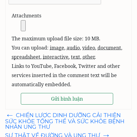
Attachments
The maximum upload file size: 10 MB.
You can upload:
image
,
audio
,
video
,
document
,
spreadsheet
,
interactive
,
text
,
other
.
Links to YouTube, Facebook, Twitter and other
services inserted in the comment text will be
automatically embedded.
←
Điều
CHIẾN LƯỢC DINH DƯỠNG CẢI THIỆN
hướng
SỨC KHỎE TỔNG THỂ VÀ SỨC KHỎE BỆNH
bài
NHÂN UNG THƯ
viết
→
SỰ THẬT VỀ ĐƯỜNG VÀ UNG THƯ