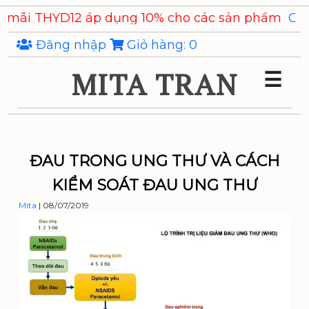
Skip
 áp dụng 10% cho các sản phẩm
Chiết xuất Ý Dĩ Co
to
the
Đăng nhập
Giỏ hàng:
0
content
MITA TRAN
☰
ĐAU TRONG UNG THƯ VÀ CÁCH
KIỂM SOÁT ĐAU UNG THƯ
Mita
|
08/07/2019