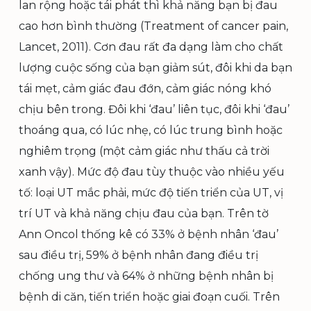
lan rộng hoặc tái phát thì khả năng bạn bị đau
cao hơn bình thường (Treatment of cancer pain,
Lancet, 2011). Cơn đau rất đa dạng làm cho chất
lượng cuộc sống của bạn giảm sút, đôi khi da bạn
tái mẹt, cảm giác đau đớn, cảm giác nóng khó
chịu bên trong. Đôi khi ‘đau’ liên tục, đôi khi ‘đau’
thoáng qua, có lúc nhẹ, có lúc trung bình hoặc
nghiêm trọng (một cảm giác như thấu cả trời
xanh vậy). Mức độ đau tùy thuộc vào nhiều yếu
tố: loại UT mắc phải, mức độ tiến triển của UT, vị
trí UT và khả năng chịu đau của bạn. Trên tờ
Ann Oncol thống kê có 33% ở bệnh nhân ‘đau’
sau điều trị, 59% ở bệnh nhân đang điều trị
chống ung thư và 64% ở những bệnh nhân bị
bệnh di căn, tiến triển hoặc giai đoạn cuối. Trên