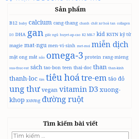
Sản phẩm
calcium
B12
cang-thang
baby
chanh
chất xơ hoà tan
collagen
gan
kid
DHA
KSTN
kỷ tử
D3
giấc ngủ
huyet-ap-cao
K2 MK-7
miễn dịch
mat-ngu
magie
men-vi-sinh
met-moi
omega-3
mật ong
mắt
protein
rang-mieng
não
than
sách
tao-bon
teen
thai-doc
sua-thuc-vat
than-kinh
tiêu hoá
tre-em
thanh-loc
táo đỏ
tim
ung thư
vitamin D3
xuong-
vegan
đường ruột
khop
xương
Tìm kiếm bài viết
Tìm