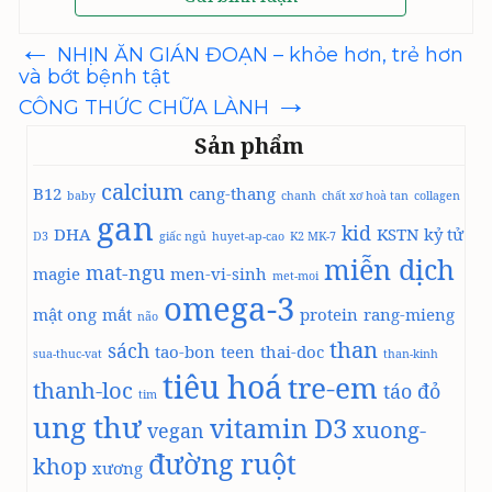
←
Điều
NHỊN ĂN GIÁN ĐOẠN – khỏe hơn, trẻ hơn
hướng
và bớt bệnh tật
bài
→
viết
CÔNG THỨC CHỮA LÀNH
Sản phẩm
calcium
B12
cang-thang
baby
chanh
chất xơ hoà tan
collagen
gan
kid
DHA
KSTN
kỷ tử
D3
giấc ngủ
huyet-ap-cao
K2 MK-7
miễn dịch
mat-ngu
magie
men-vi-sinh
met-moi
omega-3
mật ong
mắt
protein
rang-mieng
não
than
sách
tao-bon
teen
thai-doc
sua-thuc-vat
than-kinh
tiêu hoá
tre-em
thanh-loc
táo đỏ
tim
ung thư
vitamin D3
xuong-
vegan
đường ruột
khop
xương