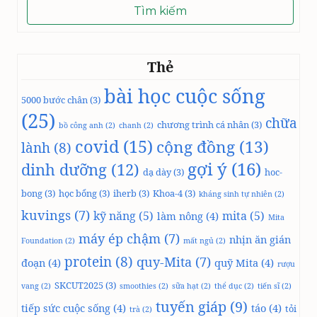
cho:
Thẻ
bài học cuộc sống
5000 bước chân
(3)
(25)
chữa
chương trình cá nhân
(3)
bồ công anh
(2)
chanh
(2)
covid
(15)
cộng đồng
(13)
lành
(8)
gợi ý
(16)
dinh dưỡng
(12)
dạ dày
(3)
hoc-
bong
(3)
học bổng
(3)
iherb
(3)
Khoa-4
(3)
kháng sinh tự nhiên
(2)
kuvings
(7)
kỹ năng
(5)
mita
(5)
làm nông
(4)
Mita
máy ép chậm
(7)
nhịn ăn gián
Foundation
(2)
mất ngủ
(2)
protein
(8)
quy-Mita
(7)
đoạn
(4)
quỹ Mita
(4)
rượu
SKCUT2025
(3)
vang
(2)
smoothies
(2)
sữa hạt
(2)
thể dục
(2)
tiến sĩ
(2)
tuyến giáp
(9)
tiếp sức cuộc sống
(4)
táo
(4)
tỏi
trà
(2)