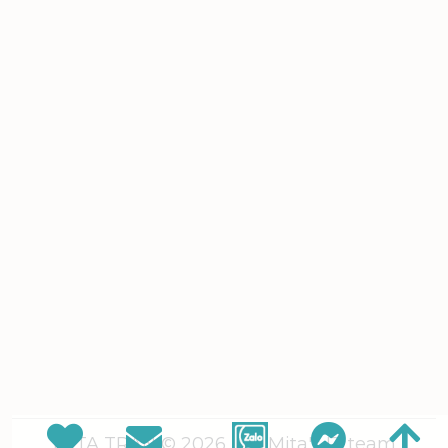
MITA TRAN © 2026
| by Mita's IT team