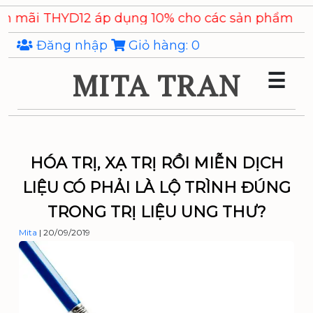
Skip
D12 áp dụng 10% cho các sản phẩm
Chiết xuất Ý Dĩ
to
the
Đăng nhập
Giỏ hàng:
0
content
MITA TRAN
☰
HÓA TRỊ, XẠ TRỊ RỒI MIỄN DỊCH
LIỆU CÓ PHẢI LÀ LỘ TRÌNH ĐÚNG
TRONG TRỊ LIỆU UNG THƯ?
Mita
|
20/09/2019