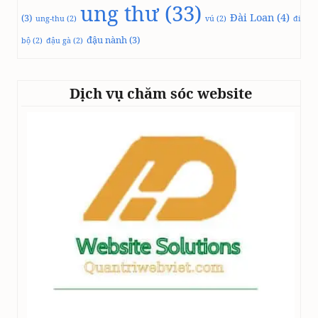
ung thư
(33)
Đài Loan
(4)
(3)
ung-thu
(2)
vú
(2)
đi
đậu nành
(3)
bộ
(2)
đậu gà
(2)
Dịch vụ chăm sóc website