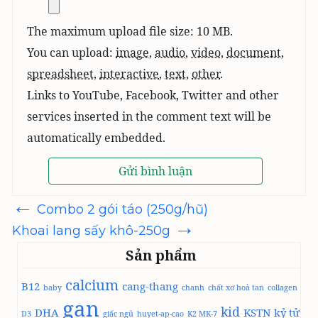
The maximum upload file size: 10 MB.
You can upload:
image
,
audio
,
video
,
document
,
spreadsheet
,
interactive
,
text
,
other
.
Links to YouTube, Facebook, Twitter and other
services inserted in the comment text will be
automatically embedded.
←
Điều
Combo 2 gói táo (250g/hũ)
hướng
→
bài
Khoai lang sấy khô-250g
viết
Sản phẩm
calcium
B12
cang-thang
baby
chanh
chất xơ hoà tan
collagen
gan
kid
DHA
KSTN
kỷ tử
D3
giấc ngủ
huyet-ap-cao
K2 MK-7