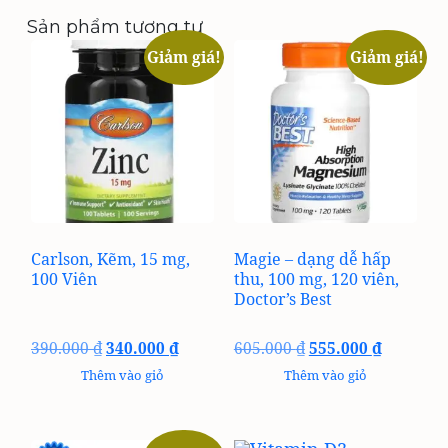
Sản phẩm tương tự
Giảm giá!
Giảm giá!
Carlson, Kẽm, 15 mg,
Magie – dạng dễ hấp
100 Viên
thu, 100 mg, 120 viên,
Doctor’s Best
Giá
Giá
Giá
Giá
390.000
₫
340.000
₫
605.000
₫
555.000
₫
gốc
hiện
gốc
hiện
Thêm vào giỏ
Thêm vào giỏ
là:
tại
là:
tại
390.000 ₫.
là:
605.000 ₫.
là:
340.000 ₫.
555.000 