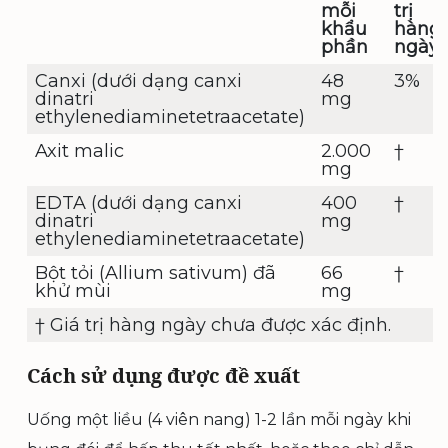
mỗi
trị
khẩu
hàng
phần
ngày
Canxi (dưới dạng canxi
48
3%
dinatri
mg
ethylenediaminetetraacetate)
Axit malic
2.000
†
mg
EDTA (dưới dạng canxi
400
†
dinatri
mg
ethylenediaminetetraacetate)
Bột tỏi (Allium sativum) đã
66
†
khử mùi
mg
† Giá trị hàng ngày chưa được xác định.
Cách sử dụng được đề xuất
Uống một liều (4 viên nang) 1-2 lần mỗi ngày khi