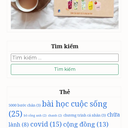
Tìm kiếm
Tìm
kiếm
cho:
Thẻ
bài học cuộc sống
5000 bước chân
(3)
(25)
chữa
chương trình cá nhân
(3)
bồ công anh
(2)
chanh
(2)
covid
(15)
cộng đồng
(13)
lành
(8)