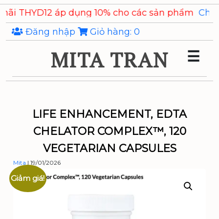
Skip
 áp dụng 10% cho các sản phẩm
Chiết xuất Ý Dĩ Co
to
the
Đăng nhập
Giỏ hàng:
0
content
MITA TRAN
☰
LIFE ENHANCEMENT, EDTA
CHELATOR COMPLEX™, 120
VEGETARIAN CAPSULES
Mita
|
19/01/2026
Giảm giá!