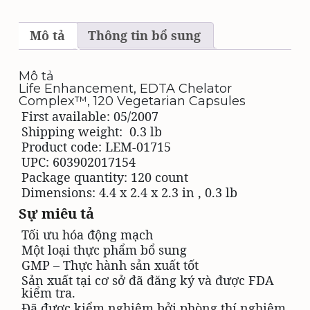
Vegetarian
Capsules
số
Mô tả
Thông tin bổ sung
lượng
Mô tả
Life Enhancement, EDTA Chelator
Complex™, 120 Vegetarian Capsules
First available:
05/2007
Shipping weight:
0.3 lb
Product code: LEM-01715
UPC: 603902017154
Package quantity:
120 count
Dimensions:
4.4 x 2.4 x 2.3 in
,
0.3 lb
Sự miêu tả
Tối ưu hóa động mạch
Một loại thực phẩm bổ sung
GMP – Thực hành sản xuất tốt
Sản xuất tại cơ sở đã đăng ký và được FDA
kiểm tra.
Đã được kiểm nghiệm bởi phòng thí nghiệm