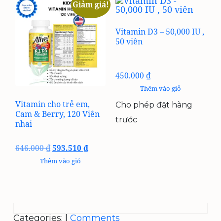
Giảm giá!
Vitamin D3 – 50,000 IU ,
50 viên
450.000
₫
Thêm vào giỏ
Vitamin cho trẻ em,
Cho phép đặt hàng
Cam & Berry, 120 Viên
trước
nhai
Giá
Giá
646.000
₫
593.510
₫
gốc
hiện
Thêm vào giỏ
là:
tại
646.000 ₫.
là:
593.510 ₫.
Categories:
|
Comments