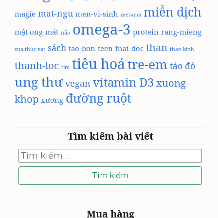
miễn dịch
mat-ngu
magie
men-vi-sinh
met-moi
omega-3
mật ong
mắt
protein
rang-mieng
não
than
sách
tao-bon
teen
thai-doc
sua-thuc-vat
than-kinh
tiêu hoá
tre-em
thanh-loc
táo đỏ
tim
ung thư
vitamin D3
xuong-
vegan
đường ruột
khop
xương
Tìm kiếm bài viết
Tìm
kiếm
cho:
Mua hàng