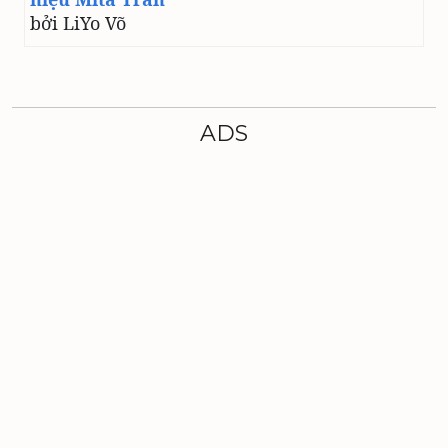
bởi LiYo Võ
ADS