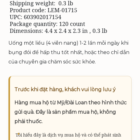
g
h
Shipping weight:
0.3 lb
Product code: LEM-01715
ố
i
UPC: 603902017154
c
ệ
Package quantity:
120 count
l
n
Dimensions:
4.4 x 2.4 x 2.3 in
,
0.3 lb
à
t
Uống một liều (4 viên nang) 1-2 lần mỗi ngày khi
:
ạ
bụng đói để hấp thu tốt nhất, hoặc theo chỉ dẫn
1
i
của chuyên gia chăm sóc sức khỏe.
.
l
2
à
4
:
Trước khi đặt hàng, khách vui lòng lưu ý
2
1
Hàng mua hộ từ Mỹ/Đài Loan theo hình thức
.
.
gửi quà. Đây là sản phẩm mua hộ, không
0
1
phải thuốc.
0
4
0
3
Tôi hiểu đây là dịch vụ mua hộ và có thể phát sinh