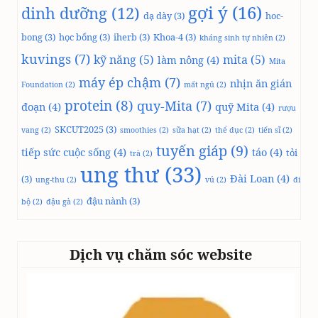
gợi ý
(16)
dinh dưỡng
(12)
dạ dày
(3)
hoc-
bong
(3)
học bổng
(3)
iherb
(3)
Khoa-4
(3)
kháng sinh tự nhiên
(2)
kuvings
(7)
kỹ năng
(5)
mita
(5)
làm nông
(4)
Mita
máy ép chậm
(7)
nhịn ăn gián
Foundation
(2)
mất ngủ
(2)
protein
(8)
quy-Mita
(7)
đoạn
(4)
quỹ Mita
(4)
rượu
SKCUT2025
(3)
vang
(2)
smoothies
(2)
sữa hạt
(2)
thể dục
(2)
tiến sĩ
(2)
tuyến giáp
(9)
tiếp sức cuộc sống
(4)
táo
(4)
tỏi
trà
(2)
ung thư
(33)
Đài Loan
(4)
(3)
ung-thu
(2)
vú
(2)
đi
đậu nành
(3)
bộ
(2)
đậu gà
(2)
Dịch vụ chăm sóc website