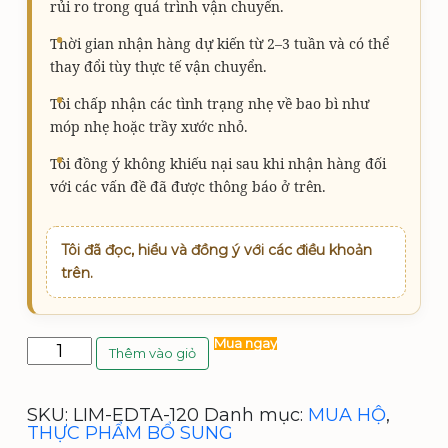
.
rủi ro trong quá trình vận chuyển.
₫
0
Thời gian nhận hàng dự kiến từ 2–3 tuần và có thể
.
0
thay đổi tùy thực tế vận chuyển.
0
Tôi chấp nhận các tình trạng nhẹ về bao bì như
móp nhẹ hoặc trầy xước nhỏ.
₫
Tôi đồng ý không khiếu nại sau khi nhận hàng đối
.
với các vấn đề đã được thông báo ở trên.
Tôi đã đọc, hiểu và đồng ý với các điều khoản
trên.
Life
Mua ngay
Thêm vào giỏ
Enhancement,
EDTA
Chelator
SKU:
LIM-EDTA-120
Danh mục:
MUA HỘ
,
Complex™,
THỰC PHẨM BỔ SUNG
120