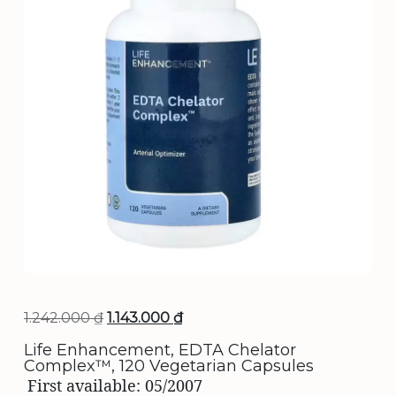
G
G
1.242.000
₫
1.143.000
₫
i
i
Life Enhancement, EDTA Chelator
Complex™, 120 Vegetarian Capsules
á
á
First available:
05/2007