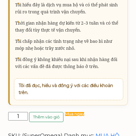
₫
0
Tôi hiểu đây là dịch vụ mua hộ và có thể phát sinh
rủi ro trong quá trình vận chuyển.
.
0
0
Thời gian nhận hàng dự kiến từ 2–3 tuần và có thể
thay đổi tùy thực tế vận chuyển.
₫
Tôi chấp nhận các tình trạng nhẹ về bao bì như
móp nhẹ hoặc trầy xước nhỏ.
.
Tôi đồng ý không khiếu nại sau khi nhận hàng đối
với các vấn đề đã được thông báo ở trên.
Tôi đã đọc, hiểu và đồng ý với các điều khoản
trên.
Super
Mua ngay
Thêm vào giỏ
Omega-
3,
600
SKU:
(SuperOmega)
Danh mục:
MUA HỘ
,