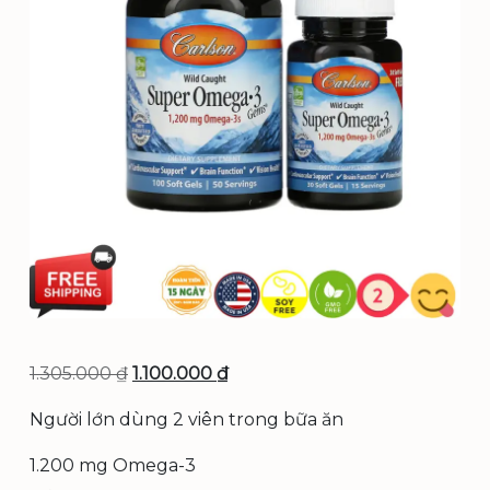
G
G
1.305.000
₫
1.100.000
₫
i
i
Người lớn dùng 2 viên trong bữa ăn
á
á
1.200 mg Omega-3
g
h