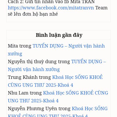
Cách 2: Gửi tin nhắn vào fb Mita TRẦN
https://www.facebook.com/mitatranvn
Team
sẽ lên đơn hộ bạn nhé
Bình luận gần đây
Mita
trong
TUYỂN DỤNG – Người vận hành
xưởng
Nguyễn thị thuỳ dung
trong
TUYỂN DỤNG –
Người vận hành xưởng
Trung Khánh
trong
Khoá Học SỐNG KHOẺ
CÙNG UNG THƯ 2025-Khoá 4
Nhu Lam
trong
Khoá Học SỐNG KHOẺ CÙNG
UNG THƯ 2025-Khoá 4
Nguyễn Phương Uyên
trong
Khoá Học SỐNG
KHOẺ CÙNG UNG THƯ 2025-Khoá 4