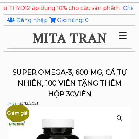
Skip
 dụng 10% cho các sản phẩm
Chiết xuất Ý Dĩ Coixe
to
the
Đăng nhập
Giỏ hàng:
0
content
MITA TRAN
☰
SUPER OMEGA-3, 600 MG, CÁ TỰ
NHIÊN, 100 VIÊN TẶNG THÊM
HỘP 30VIÊN
Mita
|
23/12/2021
Giảm giá!