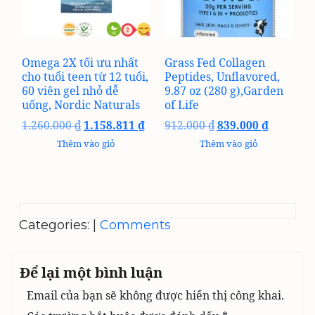
Omega 2X tối ưu nhất
Grass Fed Collagen
cho tuổi teen từ 12 tuổi,
Peptides, Unflavored,
60 viên gel nhỏ dễ
9.87 oz (280 g),Garden
uống, Nordic Naturals
of Life
Giá
Giá
Giá
Giá
1.260.000
₫
1.158.811
₫
912.000
₫
839.000
₫
gốc
hiện
gốc
hiện
Thêm vào giỏ
Thêm vào giỏ
là:
tại
là:
tại
1.260.000 ₫.
là:
912.000 ₫.
là:
1.158.811 ₫.
839.000 
Categories:
|
Comments
Để lại một bình luận
Email của bạn sẽ không được hiển thị công khai.