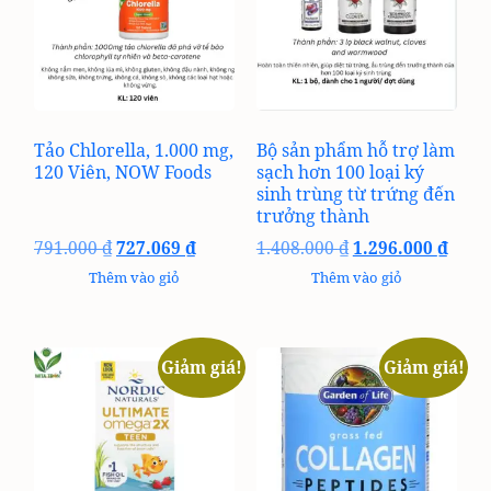
Tảo Chlorella, 1.000 mg,
Bộ sản phẩm hỗ trợ làm
120 Viên, NOW Foods
sạch hơn 100 loại ký
sinh trùng từ trứng đến
trưởng thành
Giá
Giá
Giá
Giá
791.000
₫
727.069
₫
1.408.000
₫
1.296.000
₫
gốc
hiện
gốc
hiện
Thêm vào giỏ
Thêm vào giỏ
là:
tại
là:
tại
791.000 ₫.
là:
1.408.000 ₫.
là:
727.069 ₫.
1.296
Giảm giá!
Giảm giá!