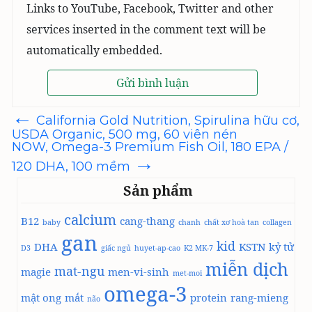
Links to YouTube, Facebook, Twitter and other
services inserted in the comment text will be
automatically embedded.
←
Điều
California Gold Nutrition, Spirulina hữu cơ,
hướng
USDA Organic, 500 mg, 60 viên nén
bài
NOW, Omega-3 Premium Fish Oil, 180 EPA /
viết
→
120 DHA, 100 mềm
Sản phẩm
calcium
B12
cang-thang
baby
chanh
chất xơ hoà tan
collagen
gan
kid
DHA
KSTN
kỷ tử
D3
giấc ngủ
huyet-ap-cao
K2 MK-7
miễn dịch
mat-ngu
magie
men-vi-sinh
met-moi
omega-3
mật ong
mắt
protein
rang-mieng
não