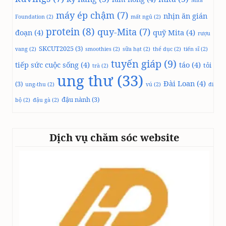
Mita
máy ép chậm
(7)
nhịn ăn gián
Foundation
(2)
mất ngủ
(2)
protein
(8)
quy-Mita
(7)
đoạn
(4)
quỹ Mita
(4)
rượu
SKCUT2025
(3)
vang
(2)
smoothies
(2)
sữa hạt
(2)
thể dục
(2)
tiến sĩ
(2)
tuyến giáp
(9)
tiếp sức cuộc sống
(4)
táo
(4)
tỏi
trà
(2)
ung thư
(33)
Đài Loan
(4)
(3)
ung-thu
(2)
vú
(2)
đi
đậu nành
(3)
bộ
(2)
đậu gà
(2)
Dịch vụ chăm sóc website