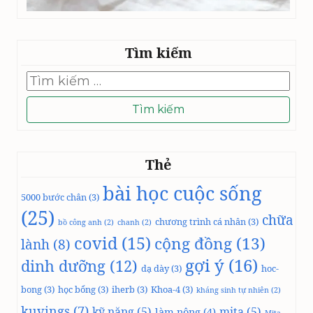
Tìm kiếm
Tìm
kiếm
cho:
Thẻ
bài học cuộc sống
5000 bước chân
(3)
(25)
chữa
chương trình cá nhân
(3)
bồ công anh
(2)
chanh
(2)
covid
(15)
cộng đồng
(13)
lành
(8)
gợi ý
(16)
dinh dưỡng
(12)
dạ dày
(3)
hoc-
bong
(3)
học bổng
(3)
iherb
(3)
Khoa-4
(3)
kháng sinh tự nhiên
(2)
kuvings
(7)
kỹ năng
(5)
mita
(5)
làm nông
(4)