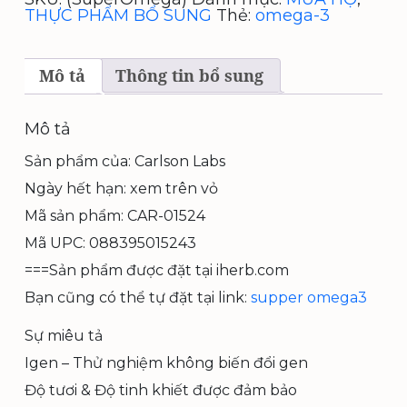
mg,
THỰC PHẨM BỔ SUNG
Thẻ:
omega-3
Cá
tự
nhiên,
100
Mô tả
Thông tin bổ sung
viên
tặng
thêm
Mô tả
hộp
30viên
Sản phẩm của: Carlson Labs
số
lượng
Ngày hết hạn: xem trên vỏ
Mã sản phẩm: CAR-01524
Mã UPC: 088395015243
===Sản phẩm được đặt tại iherb.com
Bạn cũng có thể tự đặt tại link:
supper omega3
Sự miêu tả
Igen – Thử nghiệm không biến đổi gen
Độ tươi & Độ tinh khiết được đảm bảo