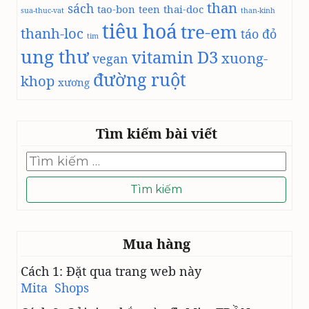
than
sách
tao-bon
teen
thai-doc
sua-thuc-vat
than-kinh
tiêu hoá
tre-em
thanh-loc
táo đỏ
tim
ung thư
vitamin D3
xuong-
vegan
đường ruột
khop
xương
Tìm kiếm bài viết
Tìm
kiếm
cho:
Mua hàng
Cách 1: Đặt qua trang web này
Mita Shops