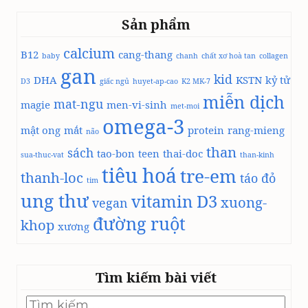
C
Sản phẩm
H
L
calcium
B12
À
cang-thang
baby
chanh
chất xơ hoà tan
collagen
M
gan
kid
DHA
KSTN
kỷ tử
D3
R
giấc ngủ
huyet-ap-cao
K2 MK-7
miễn dịch
Ư
mat-ngu
magie
men-vi-sinh
met-moi
Ợ
omega-3
U
mật ong
mắt
protein
rang-mieng
não
V
than
sách
tao-bon
teen
thai-doc
A
sua-thuc-vat
than-kinh
tiêu hoá
N
tre-em
thanh-loc
táo đỏ
tim
G
ung thư
vitamin D3
D
xuong-
vegan
Â
đường ruột
khop
xương
U
T
Ằ
M
Tìm kiếm bài viết
Tìm