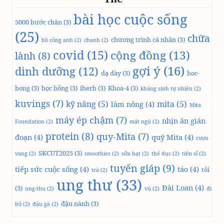
bài học cuộc sống
5000 bước chân
(3)
(25)
chữa
chương trình cá nhân
(3)
bồ công anh
(2)
chanh
(2)
covid
(15)
cộng đồng
(13)
lành
(8)
gợi ý
(16)
dinh dưỡng
(12)
dạ dày
(3)
hoc-
bong
(3)
học bổng
(3)
iherb
(3)
Khoa-4
(3)
kháng sinh tự nhiên
(2)
kuvings
(7)
kỹ năng
(5)
mita
(5)
làm nông
(4)
Mita
máy ép chậm
(7)
nhịn ăn gián
Foundation
(2)
mất ngủ
(2)
protein
(8)
quy-Mita
(7)
đoạn
(4)
quỹ Mita
(4)
rượu
SKCUT2025
(3)
vang
(2)
smoothies
(2)
sữa hạt
(2)
thể dục
(2)
tiến sĩ
(2)
tuyến giáp
(9)
tiếp sức cuộc sống
(4)
táo
(4)
tỏi
trà
(2)
ung thư
(33)
Đài Loan
(4)
(3)
ung-thu
(2)
vú
(2)
đi
đậu nành
(3)
bộ
(2)
đậu gà
(2)