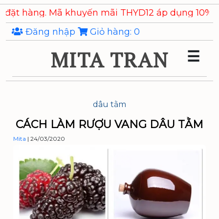
Skip
àng. Mã khuyến mãi THYD12 áp dụng 10% cho các
to
the
Đăng nhập
Giỏ hàng:
0
content
MITA TRAN
☰
dâu tằm
CÁCH LÀM RƯỢU VANG DÂU TẰM
Mita
|
24/03/2020