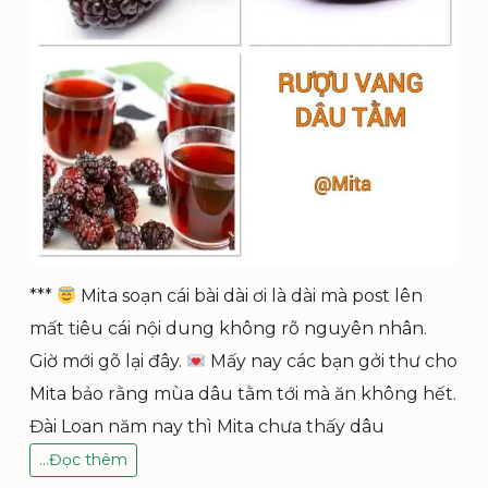
***
Mita soạn cái bài dài ơi là dài mà post lên
mất tiêu cái nội dung không rõ nguyên nhân.
Giờ mới gõ lại đây.
Mấy nay các bạn gởi thư cho
Mita bảo rằng mùa dâu tằm tới mà ăn không hết.
Đài Loan năm nay thì Mita chưa thấy dâu
C
…
Đọc thêm
Á