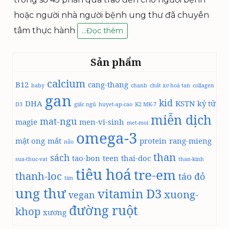
hoặc người nhà người bệnh ung thư đã chuyên
tâm thực hành
T
…
Đọc thêm
H
Á
Sản phẩm
N
G
calcium
B12
1
cang-thang
baby
chanh
chất xơ hoà tan
collagen
0
gan
kid
DHA
KSTN
kỷ tử
D3
giấc ngủ
–
huyet-ap-cao
K2 MK-7
miễn dịch
M
mat-ngu
magie
men-vi-sinh
met-moi
Ỗ
omega-3
I
mật ong
mắt
protein
rang-mieng
não
N
than
sách
tao-bon
teen
thai-doc
G
sua-thuc-vat
than-kinh
tiêu hoá
À
tre-em
thanh-loc
táo đỏ
tim
Y
ung thư
vitamin D3
G
xuong-
vegan
Ở
đường ruột
khop
xương
I
M