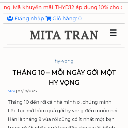
Skip
 Mã khuyến mãi THYD12 áp dụng 10% cho các sản
to
the
Đăng nhập
Giỏ hàng:
0
content
MITA TRAN
☰
hy-vong
THÁNG 10 – MỖI NGÀY GỞI MỘT
HY VỌNG
Mita
|
03/10/2023
Tháng 10 đến rồi cả nhà mình ơi, chúng mình
tiếp tục mở hòm quà gởi hy vọng đến muôn nơi.
Hẳn là tháng 9 vừa rồi cũng có ít nhất một bạn
trong số 45 phần quà trao đến cho người bệnh