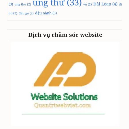
ung thư
(33)
Đài Loan
(4)
(3)
ung-thu
(2)
vú
(2)
đi
đậu nành
(3)
bộ
(2)
đậu gà
(2)
Dịch vụ chăm sóc website