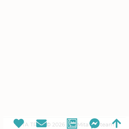
MITA TRAN © 2026
| by Mita's IT team