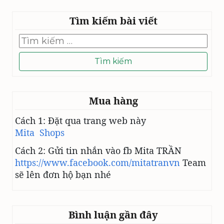
Ộ
T
Tìm kiếm bài viết
H
Y
Tìm
kiếm
V
cho:
Ọ
N
G
Mua hàng
Cách 1: Đặt qua trang web này
Mita Shops
Cách 2: Gửi tin nhắn vào fb Mita TRẦN
https://www.facebook.com/mitatranvn
Team
sẽ lên đơn hộ bạn nhé
Bình luận gần đây