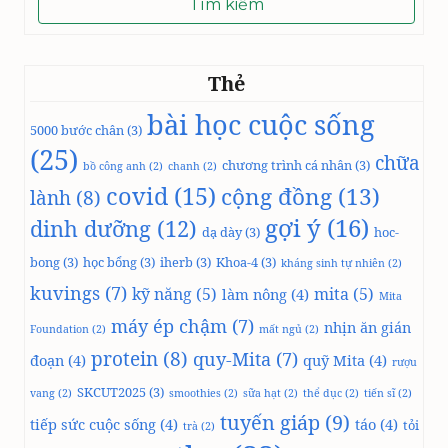
Thẻ
bài học cuộc sống
5000 bước chân
(3)
(25)
chữa
chương trình cá nhân
(3)
bồ công anh
(2)
chanh
(2)
covid
(15)
cộng đồng
(13)
lành
(8)
gợi ý
(16)
dinh dưỡng
(12)
dạ dày
(3)
hoc-
bong
(3)
học bổng
(3)
iherb
(3)
Khoa-4
(3)
kháng sinh tự nhiên
(2)
kuvings
(7)
kỹ năng
(5)
mita
(5)
làm nông
(4)
Mita
máy ép chậm
(7)
nhịn ăn gián
Foundation
(2)
mất ngủ
(2)
protein
(8)
quy-Mita
(7)
đoạn
(4)
quỹ Mita
(4)
rượu
SKCUT2025
(3)
vang
(2)
smoothies
(2)
sữa hạt
(2)
thể dục
(2)
tiến sĩ
(2)
tuyến giáp
(9)
tiếp sức cuộc sống
(4)
táo
(4)
tỏi
trà
(2)