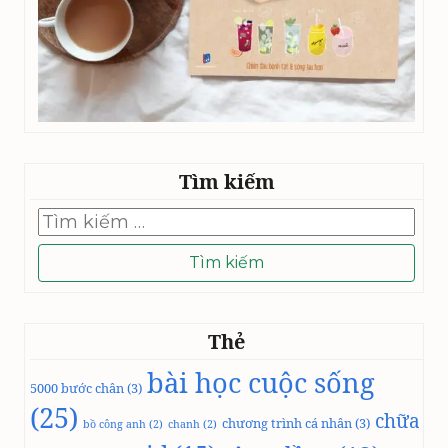
Tìm kiếm
Tìm
kiếm
cho:
Thẻ
bài học cuộc sống
5000 bước chân
(3)
(25)
chữa
chương trình cá nhân
(3)
bồ công anh
(2)
chanh
(2)