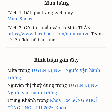
Mua hàng
k
e
Cách 1: Đặt qua trang web này
f
Mita Shops
i
r
Cách 2: Gửi tin nhắn vào fb Mita TRẦN
https://www.facebook.com/mitatranvn
Team
sẽ lên đơn hộ bạn nhé
Bình luận gần đây
Mita
trong
TUYỂN DỤNG – Người vận hành
xưởng
Nguyễn thị thuỳ dung
trong
TUYỂN DỤNG –
Người vận hành xưởng
Trung Khánh
trong
Khoá Học SỐNG KHOẺ
CÙNG UNG THƯ 2025-Khoá 4