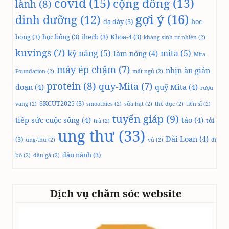
covid
(15)
cộng đồng
(13)
lành
(8)
gợi ý
(16)
dinh dưỡng
(12)
dạ dày
(3)
hoc-
bong
(3)
học bổng
(3)
iherb
(3)
Khoa-4
(3)
kháng sinh tự nhiên
(2)
kuvings
(7)
kỹ năng
(5)
mita
(5)
làm nông
(4)
Mita
máy ép chậm
(7)
nhịn ăn gián
Foundation
(2)
mất ngủ
(2)
protein
(8)
quy-Mita
(7)
đoạn
(4)
quỹ Mita
(4)
rượu
SKCUT2025
(3)
vang
(2)
smoothies
(2)
sữa hạt
(2)
thể dục
(2)
tiến sĩ
(2)
tuyến giáp
(9)
tiếp sức cuộc sống
(4)
táo
(4)
tỏi
trà
(2)
ung thư
(33)
Đài Loan
(4)
(3)
ung-thu
(2)
vú
(2)
đi
đậu nành
(3)
bộ
(2)
đậu gà
(2)
Dịch vụ chăm sóc website