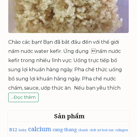
Chào các bạn! Bạn đã bắt đầu đến với thế giới
nấm nước water kefir. Ứng dụng nấm nước
kefir trong nhiều lĩnh vực: Uống trực tiếp bổ
sung lợi khuẩn hàng ngày. Pha chế thức uống
bổ sung lợi khuẩn hằng ngày. Pha chế nước
chấm, sauce, ướp thức ăn. Nếu bạn yêu thích
B
…
Đọc thêm
ắ
t
Sản phẩm
đ
ầ
calcium
B12
u
cang-thang
baby
chanh
chất xơ hoà tan
collagen
l