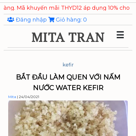
Skip
Mã khuyến mãi THYD12 áp dụng 10% cho các sản 
to
the
Đăng nhập
Giỏ hàng:
0
content
MITA TRAN
☰
kefir
BẮT ĐẦU LÀM QUEN VỚI NẤM
NƯỚC WATER KEFIR
Mita
|
24/04/2021