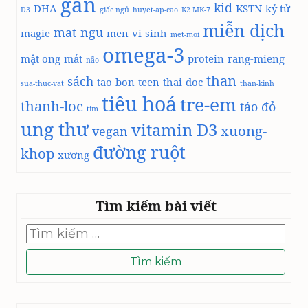
gan
kid
DHA
KSTN
kỷ tử
D3
à
giấc ngủ
huyet-ap-cao
K2 MK-7
miễn dịch
m
mat-ngu
magie
men-vi-sinh
met-moi
q
omega-3
u
mật ong
mắt
protein
rang-mieng
não
e
than
sách
tao-bon
teen
thai-doc
n
sua-thuc-vat
than-kinh
tiêu hoá
v
tre-em
thanh-loc
táo đỏ
tim
ớ
ung thư
vitamin D3
i
xuong-
vegan
n
đường ruột
khop
xương
ấ
m
n
ư
Tìm kiếm bài viết
ớ
c
Tìm
kiếm
w
cho:
a
t
e
r