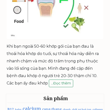
Khi bạn ngoài 50-60 khớp gối của bạn đau là
thoái hóa khớp do tuổi, sự thoái hóa này diễn ra
nhanh chậm và mức độ trầm trọng phụ thuộc
vào lối sống của bạn. Mình đang đề cập đến
bệnh đau khớp ở người trẻ 20-30 thậm chí 10.
Các bạn ấy đau khớp
Đ
…
Đọc thêm
A
U
Sản phẩm
K
H
calcium
B12
cang-thang
Ớ
baby
chanh
chất xơ hoà tan
collagen