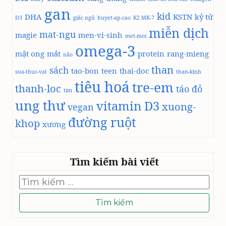
P
gan
kid
DHA
KSTN
kỷ tử
D3
giấc ngủ
huyet-ap-cao
G
K2 MK-7
miễn dịch
Ố
mat-ngu
magie
men-vi-sinh
met-moi
I
omega-3
Ở
mật ong
mắt
protein
rang-mieng
não
N
than
sách
tao-bon
teen
thai-doc
G
sua-thuc-vat
than-kinh
tiêu hoá
Ư
tre-em
thanh-loc
táo đỏ
tim
Ờ
ung thư
vitamin D3
I
xuong-
vegan
T
đường ruột
khop
xương
R
Ẻ
&
L
Tìm kiếm bài viết
Ý
D
Tìm
kiếm
O
cho:
T
Ậ
P