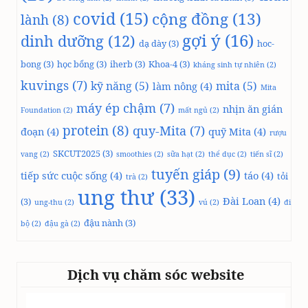
covid
(15)
cộng đồng
(13)
lành
(8)
gợi ý
(16)
dinh dưỡng
(12)
dạ dày
(3)
hoc-
bong
(3)
học bổng
(3)
iherb
(3)
Khoa-4
(3)
kháng sinh tự nhiên
(2)
kuvings
(7)
kỹ năng
(5)
mita
(5)
làm nông
(4)
Mita
máy ép chậm
(7)
nhịn ăn gián
Foundation
(2)
mất ngủ
(2)
protein
(8)
quy-Mita
(7)
đoạn
(4)
quỹ Mita
(4)
rượu
SKCUT2025
(3)
vang
(2)
smoothies
(2)
sữa hạt
(2)
thể dục
(2)
tiến sĩ
(2)
tuyến giáp
(9)
tiếp sức cuộc sống
(4)
táo
(4)
tỏi
trà
(2)
ung thư
(33)
Đài Loan
(4)
(3)
ung-thu
(2)
vú
(2)
đi
đậu nành
(3)
bộ
(2)
đậu gà
(2)
Dịch vụ chăm sóc website