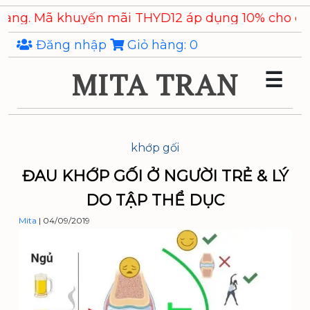
Skip
Mã khuyến mãi THYD12 áp dụng 10% cho các sản 
to
the
Đăng nhập
Giỏ hàng:
0
content
MITA TRAN
☰
khớp gối
ĐAU KHỚP GỐI Ở NGƯỜI TRẺ & LÝ
DO TẬP THỂ DỤC
Mita
|
04/09/2019