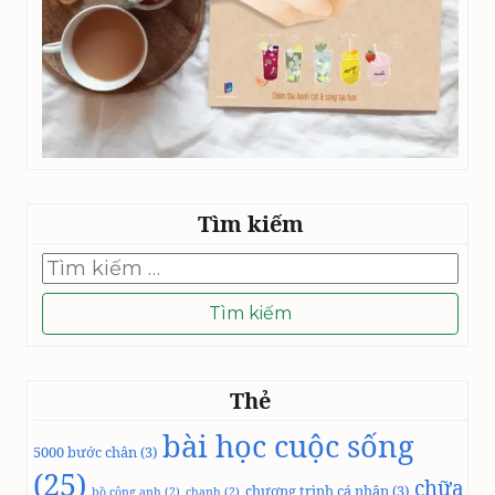
Tìm kiếm
Tìm
kiếm
cho:
Thẻ
bài học cuộc sống
5000 bước chân
(3)
(25)
chữa
chương trình cá nhân
(3)
bồ công anh
(2)
chanh
(2)