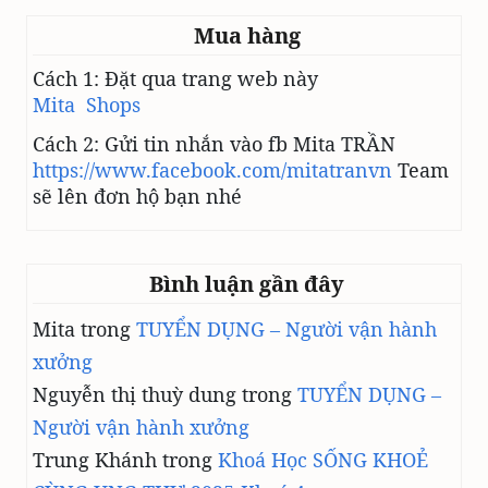
T
Mua hàng
H
Ể
Cách 1: Đặt qua trang web này
D
Mita Shops
Ụ
C
Cách 2: Gửi tin nhắn vào fb Mita TRẦN
https://www.facebook.com/mitatranvn
Team
sẽ lên đơn hộ bạn nhé
Bình luận gần đây
Mita
trong
TUYỂN DỤNG – Người vận hành
xưởng
Nguyễn thị thuỳ dung
trong
TUYỂN DỤNG –
Người vận hành xưởng
Trung Khánh
trong
Khoá Học SỐNG KHOẺ