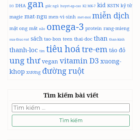
gan
kid
DHA
KSTN
kỷ tử
D3
giấc ngủ
Ả
huyet-ap-cao
K2 MK-7
miễn dịch
H
mat-ngu
magie
men-vi-sinh
met-moi
Ạ
omega-3
C
mật ong
mắt
protein
rang-mieng
não
H
than
sách
tao-bon
teen
thai-doc
M
sua-thuc-vat
than-kinh
tiêu hoá
Ỗ
tre-em
thanh-loc
táo đỏ
tim
I
ung thư
vitamin D3
N
xuong-
vegan
G
đường ruột
khop
xương
À
Y
Đ
Ể
Tìm kiếm bài viết
T
Ă
Tìm
kiếm
N
cho:
G
K
H
Ả