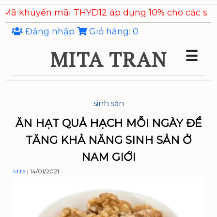
Skip
uyến mãi THYD12 áp dụng 10% cho các sản phẩm
C
to
the
Đăng nhập
Giỏ hàng:
0
content
MITA TRAN
☰
sinh sản
ĂN HẠT QUẢ HẠCH MỖI NGÀY ĐỂ
TĂNG KHẢ NĂNG SINH SẢN Ở
NAM GIỚI
Mita
|
14/01/2021