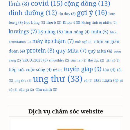
covid
(15)
cộng đồng
(13)
lành
(8)
gợi ý
(16)
dinh dưỡng
(12)
dạ dày
(3)
hoc-
bong
(3)
học bổng
(3)
iherb
(3)
Khoa-4
(3)
kháng sinh tự nhiên
(2)
kuvings
(7)
kỹ năng
(5)
mita
(5)
làm nông
(4)
Mita
máy ép chậm
(7)
nhịn ăn gián
Foundation
(2)
mất ngủ
(2)
protein
(8)
quy-Mita
(7)
đoạn
(4)
quỹ Mita
(4)
rượu
SKCUT2025
(3)
vang
(2)
smoothies
(2)
sữa hạt
(2)
thể dục
(2)
tiến sĩ
(2)
tuyến giáp
(9)
tiếp sức cuộc sống
(4)
táo
(4)
tỏi
trà
(2)
ung thư
(33)
Đài Loan
(4)
(3)
ung-thu
(2)
vú
(2)
đi
đậu nành
(3)
bộ
(2)
đậu gà
(2)
Dịch vụ chăm sóc website