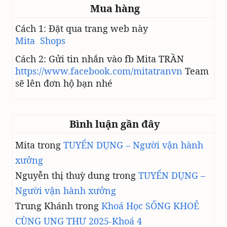
Mua hàng
N
Ă
Cách 1: Đặt qua trang web này
N
Mita Shops
G
S
Cách 2: Gửi tin nhắn vào fb Mita TRẦN
I
https://www.facebook.com/mitatranvn
Team
N
sẽ lên đơn hộ bạn nhé
H
S
Ả
N
Bình luận gần đây
Ở
N
Mita
trong
TUYỂN DỤNG – Người vận hành
A
M
xưởng
G
Nguyễn thị thuỳ dung
trong
TUYỂN DỤNG –
I
Ớ
Người vận hành xưởng
I
Trung Khánh
trong
Khoá Học SỐNG KHOẺ
CÙNG UNG THƯ 2025-Khoá 4