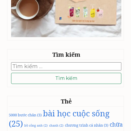
Tìm kiếm
Tìm
kiếm
cho:
Thẻ
bài học cuộc sống
5000 bước chân
(3)
(25)
chữa
chương trình cá nhân
(3)
bồ công anh
(2)
chanh
(2)