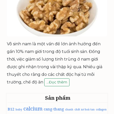
Vô sinh nam là một vấn đề lớn ảnh hưởng đến
gần 10% nam giới trong độ tuổi sinh sản. Đồng
thời, việc giảm số lượng tinh trùng ở nam giới
được ghi nhận trong vài thập kỷ qua. Nhiều giả
thuyết cho rằng do các chất độc hại từ môi
trường, chế độ ăn
Ă
…
Đọc thêm
N
H
Sản phẩm
Ạ
T
calcium
B12
cang-thang
Q
baby
chanh
chất xơ hoà tan
collagen
U