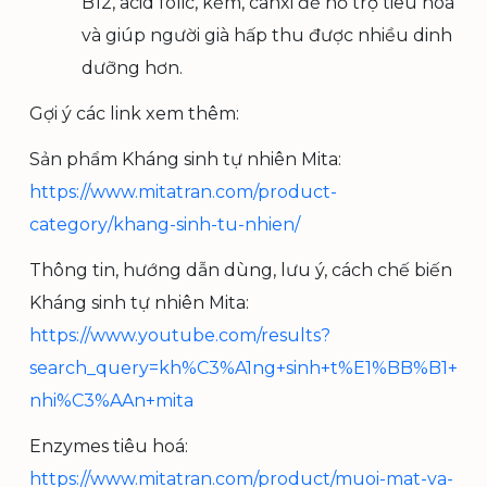
B12, acid folic, kẽm, canxi để hỗ trợ tiêu hoá
và giúp người già hấp thu được nhiều dinh
dưỡng hơn.
Gợi ý các link xem thêm:
Sản phẩm Kháng sinh tự nhiên Mita:
https://www.mitatran.com/product-
category/khang-sinh-tu-nhien/
Thông tin, hướng dẫn dùng, lưu ý, cách chế biến
Kháng sinh tự nhiên Mita:
https://www.youtube.com/results?
search_query=kh%C3%A1ng+sinh+t%E1%BB%B1+
nhi%C3%AAn+mita
Enzymes tiêu hoá:
https://www.mitatran.com/product/muoi-mat-va-