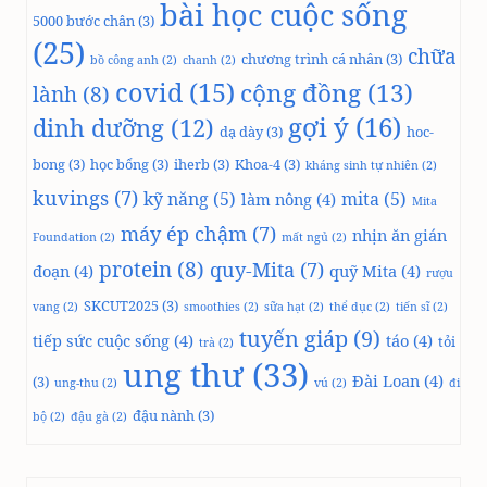
bài học cuộc sống
5000 bước chân
(3)
(25)
chữa
chương trình cá nhân
(3)
bồ công anh
(2)
chanh
(2)
covid
(15)
cộng đồng
(13)
lành
(8)
gợi ý
(16)
dinh dưỡng
(12)
dạ dày
(3)
hoc-
bong
(3)
học bổng
(3)
iherb
(3)
Khoa-4
(3)
kháng sinh tự nhiên
(2)
kuvings
(7)
kỹ năng
(5)
mita
(5)
làm nông
(4)
Mita
máy ép chậm
(7)
nhịn ăn gián
Foundation
(2)
mất ngủ
(2)
protein
(8)
quy-Mita
(7)
đoạn
(4)
quỹ Mita
(4)
rượu
SKCUT2025
(3)
vang
(2)
smoothies
(2)
sữa hạt
(2)
thể dục
(2)
tiến sĩ
(2)
tuyến giáp
(9)
tiếp sức cuộc sống
(4)
táo
(4)
tỏi
trà
(2)
ung thư
(33)
Đài Loan
(4)
(3)
ung-thu
(2)
vú
(2)
đi
đậu nành
(3)
bộ
(2)
đậu gà
(2)