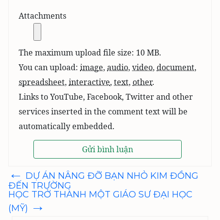
Attachments
The maximum upload file size: 10 MB.
You can upload:
image
,
audio
,
video
,
document
,
spreadsheet
,
interactive
,
text
,
other
.
Links to YouTube, Facebook, Twitter and other
services inserted in the comment text will be
automatically embedded.
←
Điều
DỰ ÁN NÂNG ĐỠ BẠN NHỎ KIM ĐỒNG
hướng
ĐẾN TRƯỜNG
bài
HỌC TRỞ THÀNH MỘT GIÁO SƯ ĐẠI HỌC
viết
→
(MỸ)