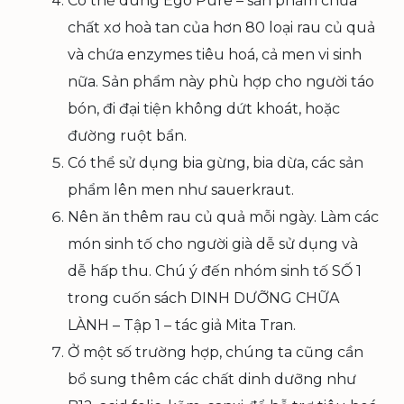
Có thể dùng Ego Pure – sản phẩm chứa
chất xơ hoà tan của hơn 80 loại rau củ quả
và chứa enzymes tiêu hoá, cả men vi sinh
nữa. Sản phẩm này phù hợp cho người táo
bón, đi đại tiện không dứt khoát, hoặc
đường ruột bẩn.
Có thể sử dụng bia gừng, bia dừa, các sản
phẩm lên men như sauerkraut.
Nên ăn thêm rau củ quả mỗi ngày. Làm các
món sinh tố cho người già dễ sử dụng và
dễ hấp thu. Chú ý đến nhóm sinh tố SỐ 1
trong cuốn sách DINH DƯỠNG CHỮA
LÀNH – Tập 1 – tác giả Mita Tran.
Ở một số trường hợp, chúng ta cũng cần
bổ sung thêm các chất dinh dưỡng như