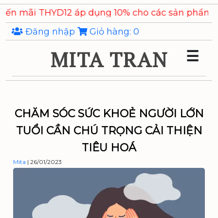
Skip
YD12 áp dụng 10% cho các sản phẩm
Chiết xuất Ý D
to
the
Đăng nhập
Giỏ hàng:
0
content
MITA TRAN
☰
CHĂM SÓC SỨC KHOẺ NGƯỜI LỚN
TUỔI CẦN CHÚ TRỌNG CẢI THIỆN
TIÊU HOÁ
Mita
|
26/01/2023