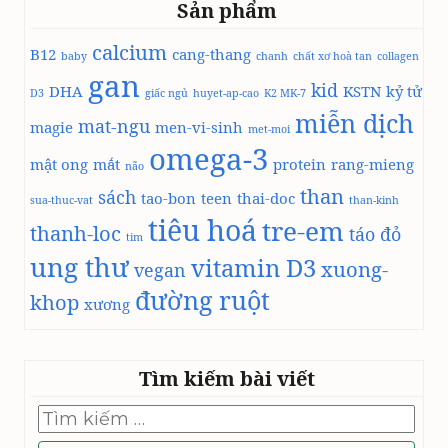
Sản phẩm
calcium
B12
cang-thang
baby
chanh
chất xơ hoà tan
collagen
gan
kid
DHA
KSTN
kỷ tử
D3
giấc ngủ
huyet-ap-cao
K2 MK-7
miễn dịch
mat-ngu
magie
men-vi-sinh
met-moi
omega-3
mật ong
mắt
protein
rang-mieng
não
than
sách
tao-bon
teen
thai-doc
sua-thuc-vat
than-kinh
tiêu hoá
tre-em
thanh-loc
táo đỏ
tim
ung thư
vitamin D3
xuong-
vegan
đường ruột
khop
xương
Tìm kiếm bài viết
Tìm
kiếm