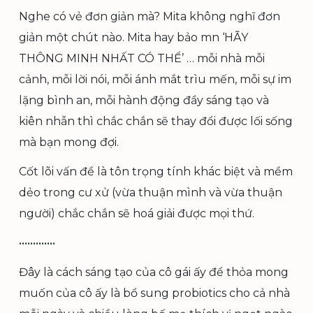
Nghe có vẻ đơn giản mà? Mita không nghĩ đơn
giản một chút nào. Mita hay bảo mn ‘HÃY
THÔNG MINH NHẤT CÓ THỂ’ … mỗi nhà mỗi
cảnh, mỗi lời nói, mỗi ánh mắt trìu mến, mỗi sự im
lặng bình an, mỗi hành động đầy sáng tạo và
kiên nhẫn thì chắc chắn sẽ thay đổi được lối sống
mà bạn mong đợi.
Cốt lõi vấn đề là tôn trọng tính khác biệt và mềm
dẻo trong cư xử (vừa thuận mình và vừa thuận
người) chắc chắn sẽ hoá giải được mọi thứ.
•••••••••••••
Đây là cách sáng tạo của cô gái ấy để thỏa mong
muốn của cô ấy là bổ sung probiotics cho cả nhà