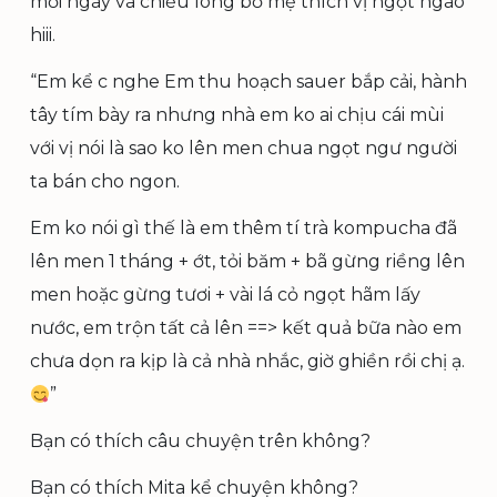
mỗi ngày và chiều lòng bố mẹ thích vị ngọt ngào
hiii.
“Em kể c nghe Em thu hoạch sauer bắp cải, hành
tây tím bày ra nhưng nhà em ko ai chịu cái mùi
với vị nói là sao ko lên men chua ngọt ngư người
ta bán cho ngon.
Em ko nói gì thế là em thêm tí trà kompucha đã
lên men 1 tháng + ớt, tỏi băm + bã gừng riềng lên
men hoặc gừng tươi + vài lá cỏ ngọt hãm lấy
nước, em trộn tất cả lên ==> kết quả bữa nào em
chưa dọn ra kịp là cả nhà nhắc, giờ ghiền rồi chị ạ.
”
Bạn có thích câu chuyện trên không?
Bạn có thích Mita kể chuyện không?