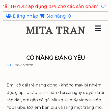
Skip
 áp dụng 10% cho các sản phẩm
Chiết xuất Ý Dĩ Co
to
the
Đăng nhập
Giỏ hàng:
0
content
MITA TRAN
☰
CÔ NÀNG ĐÁNG YÊU
Mita
|
20/03/2020
•••••••••••••••
Em • cô gái trẻ năng động • không may bị nhiễm
độc giáp • u sầu chán nản • tới cái ngày duyên trời
sắp đặt, em gặp cô gái Mita qua mấy videos trên
YouTube. Đời em bận bịu và sang một trang mới.