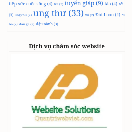
tuyến giáp
(9)
tiếp sức cuộc sống
(4)
táo
(4)
tỏi
trà
(2)
ung thư
(33)
Đài Loan
(4)
(3)
ung-thu
(2)
vú
(2)
đi
đậu nành
(3)
bộ
(2)
đậu gà
(2)
Dịch vụ chăm sóc website