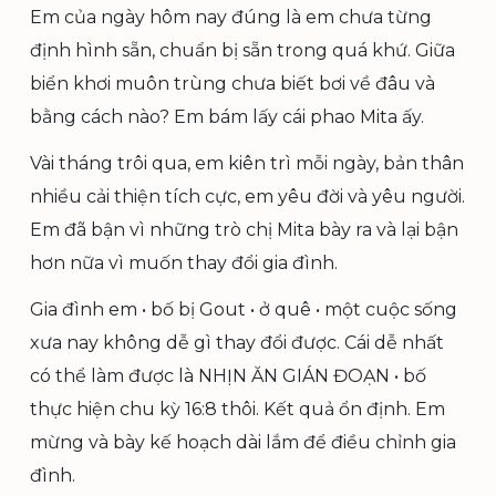
Em của ngày hôm nay đúng là em chưa từng
định hình sẵn, chuẩn bị sẵn trong quá khứ. Giữa
biển khơi muôn trùng chưa biết bơi về đâu và
bằng cách nào? Em bám lấy cái phao Mita ấy.
Vài tháng trôi qua, em kiên trì mỗi ngày, bản thân
nhiều cải thiện tích cực, em yêu đời và yêu người.
Em đã bận vì những trò chị Mita bày ra và lại bận
hơn nữa vì muốn thay đổi gia đình.
Gia đình em • bố bị Gout • ở quê • một cuộc sống
xưa nay không dễ gì thay đổi được. Cái dễ nhất
có thể làm được là NHỊN ĂN GIÁN ĐOẠN • bố
thực hiện chu kỳ 16:8 thôi. Kết quả ổn định. Em
mừng và bày kế hoạch dài lắm để điều chỉnh gia
đình.