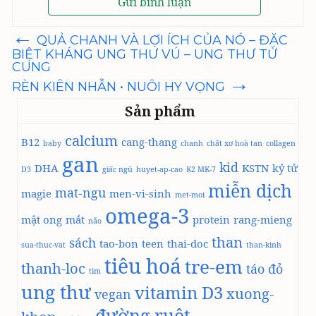
←
Điều
QUẢ CHANH VÀ LỢI ÍCH CỦA NÓ – ĐẶC
hướng
BIỆT KHÁNG UNG THƯ VÚ – UNG THƯ TỬ
bài
CUNG
viết
→
RÈN KIÊN NHẪN • NUÔI HY VỌNG
Sản phẩm
calcium
B12
cang-thang
baby
chanh
chất xơ hoà tan
collagen
gan
kid
DHA
KSTN
kỷ tử
D3
giấc ngủ
huyet-ap-cao
K2 MK-7
miễn dịch
mat-ngu
magie
men-vi-sinh
met-moi
omega-3
mật ong
mắt
protein
rang-mieng
não
than
sách
tao-bon
teen
thai-doc
sua-thuc-vat
than-kinh
tiêu hoá
tre-em
thanh-loc
táo đỏ
tim
ung thư
vitamin D3
xuong-
vegan
đường ruột