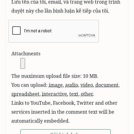
Lưu tên của tôi, email, và trang web trong trình
duyệt này cho lần bình luận kế tiếp của tôi.
Attachments
The maximum upload file size: 10 MB.
You can upload:
image
,
audio
,
video
,
document
,
spreadsheet
,
interactive
,
text
,
other
.
Links to YouTube, Facebook, Twitter and other
services inserted in the comment text will be
automatically embedded.