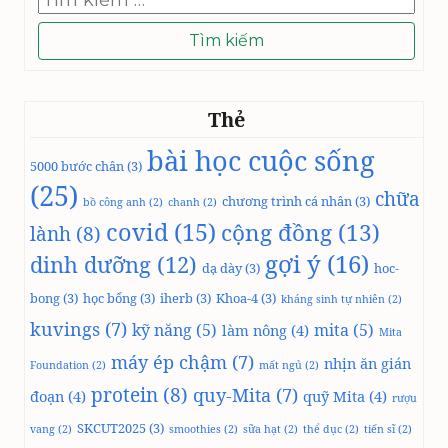
kiếm
cho:
Thẻ
bài học cuộc sống
5000 bước chân
(3)
(25)
chữa
chương trình cá nhân
(3)
bồ công anh
(2)
chanh
(2)
covid
(15)
cộng đồng
(13)
lành
(8)
gợi ý
(16)
dinh dưỡng
(12)
dạ dày
(3)
hoc-
bong
(3)
học bổng
(3)
iherb
(3)
Khoa-4
(3)
kháng sinh tự nhiên
(2)
kuvings
(7)
kỹ năng
(5)
mita
(5)
làm nông
(4)
Mita
máy ép chậm
(7)
nhịn ăn gián
Foundation
(2)
mất ngủ
(2)
protein
(8)
quy-Mita
(7)
đoạn
(4)
quỹ Mita
(4)
rượu
SKCUT2025
(3)
vang
(2)
smoothies
(2)
sữa hạt
(2)
thể dục
(2)
tiến sĩ
(2)