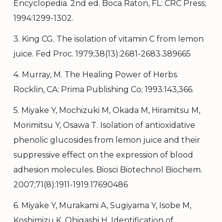
Encyclopedia. 2nd ed. Boca Raton, FL: CRC Press;
1994:1299-1302.
3. King CG. The isolation of vitamin C from lemon
juice. Fed Proc. 1979;38(13):2681-2683.389665
4. Murray, M. The Healing Power of Herbs.
Rocklin, CA: Prima Publishing Co; 1993:143,366.
5. Miyake Y, Mochizuki M, Okada M, Hiramitsu M,
Morimitsu Y, Osawa T. Isolation of antioxidative
phenolic glucosides from lemon juice and their
suppressive effect on the expression of blood
adhesion molecules. Biosci Biotechnol Biochem.
2007;71(8):1911-1919.17690486
6. Miyake Y, Murakami A, Sugiyama Y, Isobe M,
Koshimizu K, Ohigashi H. Identification of