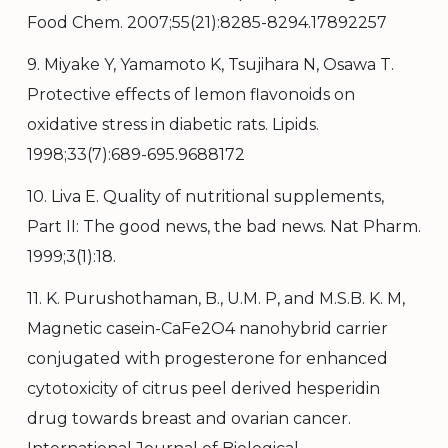
Food Chem. 2007;55(21):8285-8294.17892257
9. Miyake Y, Yamamoto K, Tsujihara N, Osawa T.
Protective effects of lemon flavonoids on
oxidative stress in diabetic rats. Lipids.
1998;33(7):689-695.9688172
10. Liva E. Quality of nutritional supplements,
Part II: The good news, the bad news. Nat Pharm.
1999;3(1):18.
11. K. Purushothaman, B., U.M. P, and M.S.B. K. M,
Magnetic casein-CaFe2O4 nanohybrid carrier
conjugated with progesterone for enhanced
cytotoxicity of citrus peel derived hesperidin
drug towards breast and ovarian cancer.