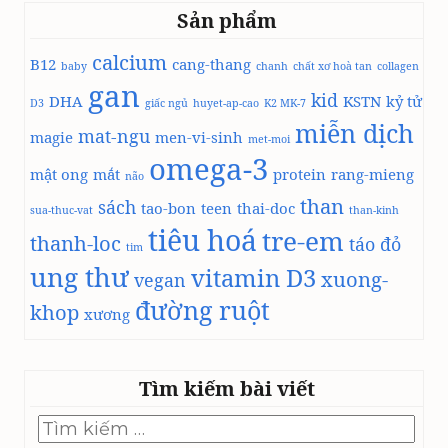
Sản phẩm
calcium
B12
cang-thang
baby
chanh
chất xơ hoà tan
collagen
gan
kid
DHA
KSTN
kỷ tử
D3
giấc ngủ
huyet-ap-cao
K2 MK-7
miễn dịch
mat-ngu
magie
men-vi-sinh
met-moi
omega-3
mật ong
mắt
protein
rang-mieng
não
than
sách
tao-bon
teen
thai-doc
sua-thuc-vat
than-kinh
tiêu hoá
tre-em
thanh-loc
táo đỏ
tim
ung thư
vitamin D3
xuong-
vegan
đường ruột
khop
xương
Tìm kiếm bài viết
Tìm
kiếm