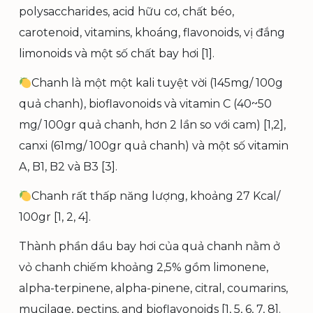
polysaccharides, acid hữu cơ, chất béo,
carotenoid, vitamins, khoáng, flavonoids, vị đắng
limonoids và một số chất bay hơi [1].
Chanh là một một kali tuyệt vời (145mg/ 100g
quả chanh), bioflavonoids và vitamin C (40~50
mg/ 100gr quả chanh, hơn 2 lần so với cam) [1,2],
canxi (61mg/ 100gr quả chanh) và một số vitamin
A, B1, B2 và B3 [3].
Chanh rất thấp năng lượng, khoảng 27 Kcal/
100gr [1, 2, 4].
Thành phần dầu bay hơi của quả chanh nằm ở
vỏ chanh chiếm khoảng 2,5% gồm limonene,
alpha-terpinene, alpha-pinene, citral, coumarins,
mucilage, pectins, and bioflavonoids [1, 5, 6, 7, 8].