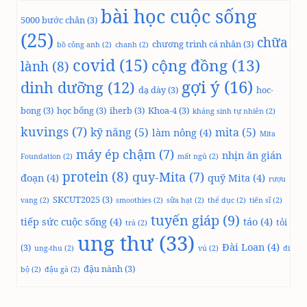
bài học cuộc sống
5000 bước chân
(3)
(25)
chữa
chương trình cá nhân
(3)
bồ công anh
(2)
chanh
(2)
covid
(15)
cộng đồng
(13)
lành
(8)
gợi ý
(16)
dinh dưỡng
(12)
dạ dày
(3)
hoc-
bong
(3)
học bổng
(3)
iherb
(3)
Khoa-4
(3)
kháng sinh tự nhiên
(2)
kuvings
(7)
kỹ năng
(5)
mita
(5)
làm nông
(4)
Mita
máy ép chậm
(7)
nhịn ăn gián
Foundation
(2)
mất ngủ
(2)
protein
(8)
quy-Mita
(7)
đoạn
(4)
quỹ Mita
(4)
rượu
SKCUT2025
(3)
vang
(2)
smoothies
(2)
sữa hạt
(2)
thể dục
(2)
tiến sĩ
(2)
tuyến giáp
(9)
tiếp sức cuộc sống
(4)
táo
(4)
tỏi
trà
(2)
ung thư
(33)
Đài Loan
(4)
(3)
ung-thu
(2)
vú
(2)
đi
đậu nành
(3)
bộ
(2)
đậu gà
(2)