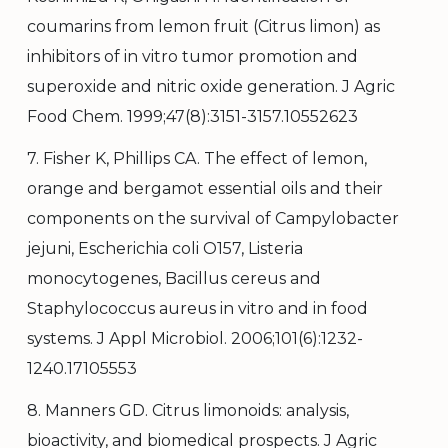
coumarins from lemon fruit (Citrus limon) as
inhibitors of in vitro tumor promotion and
superoxide and nitric oxide generation. J Agric
Food Chem. 1999;47(8):3151-3157.10552623
7. Fisher K, Phillips CA. The effect of lemon,
orange and bergamot essential oils and their
components on the survival of Campylobacter
jejuni, Escherichia coli O157, Listeria
monocytogenes, Bacillus cereus and
Staphylococcus aureus in vitro and in food
systems. J Appl Microbiol. 2006;101(6):1232-
1240.17105553
8. Manners GD. Citrus limonoids: analysis,
bioactivity, and biomedical prospects. J Agric