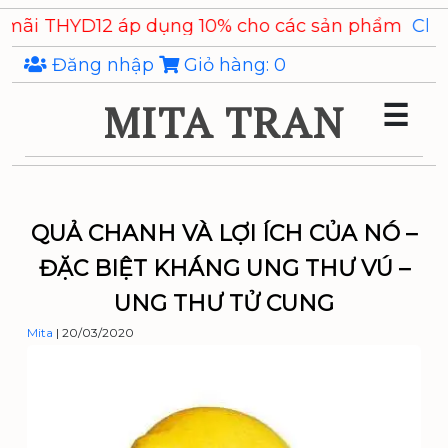
Skip
2 áp dụng 10% cho các sản phẩm
Chiết xuất Ý Dĩ C
to
the
Đăng nhập
Giỏ hàng:
0
content
MITA TRAN
☰
QUẢ CHANH VÀ LỢI ÍCH CỦA NÓ –
ĐẶC BIỆT KHÁNG UNG THƯ VÚ –
UNG THƯ TỬ CUNG
Mita
|
20/03/2020