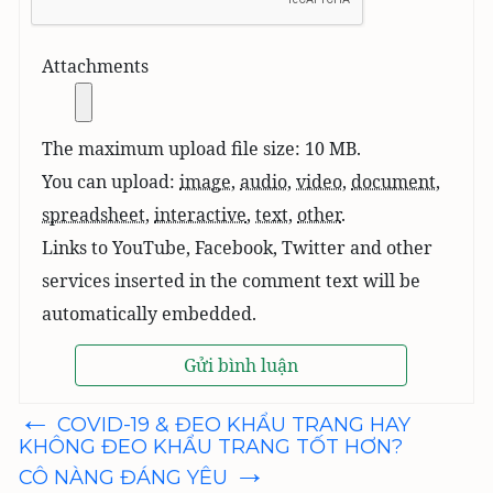
Attachments
The maximum upload file size: 10 MB.
You can upload:
image
,
audio
,
video
,
document
,
spreadsheet
,
interactive
,
text
,
other
.
Links to YouTube, Facebook, Twitter and other
services inserted in the comment text will be
automatically embedded.
←
Điều
COVID-19 & ĐEO KHẨU TRANG HAY
hướng
KHÔNG ĐEO KHẨU TRANG TỐT HƠN?
bài
→
viết
CÔ NÀNG ĐÁNG YÊU