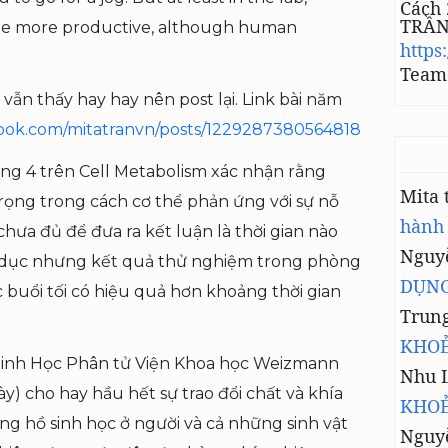
Cách 
TRẦ
 be more productive, although human
https
Team 
 vẫn thấy hay hay nên post lại. Link bài năm
ook.com/mitatranvn/posts/1229287380564818
áng 4 trên Cell Metabolism xác nhận rằng
Mita
rọng trong cách cơ thể phản ứng với sự nỗ
hành
chưa đủ để đưa ra kết luận là thời gian nào
Nguyễ
hể dục nhưng kết quả thử nghiệm trong phòng
DỤNG
c buổi tối có hiệu quả hơn khoảng thời gian
Trun
KHOẺ
Sinh Học Phân tử Viện Khoa học Weizmann
Nhu 
y) cho hay hầu hết sự trao đổi chất và khía
KHOẺ
ng hồ sinh học ở người và cả những sinh vật
Nguy