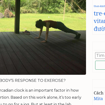
than-kin
tre
vit
đườ
Tìm
kiếm
cho:
 BODY’S RESPONSE TO EXERCISE?
cadian clock is an important factor in how
Cách 
ion. Based on this work alone, it’s too early
Mita
 to go for a jog. But at least in the lab,