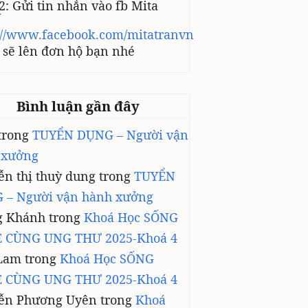
2: Gửi tin nhắn vào fb Mita
N
://www.facebook.com/mitatranvn
sẽ lên đơn hộ bạn nhé
Bình luận gần đây
trong
TUYỂN DỤNG – Người vận
 xưởng
n thị thuỳ dung
trong
TUYỂN
 – Người vận hành xưởng
g Khánh
trong
Khoá Học SỐNG
 CÙNG UNG THƯ 2025-Khoá 4
Lam
trong
Khoá Học SỐNG
 CÙNG UNG THƯ 2025-Khoá 4
ễn Phương Uyên
trong
Khoá