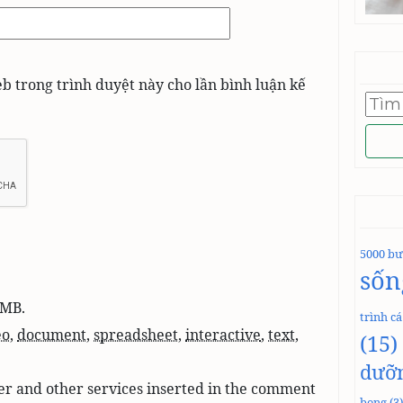
eb trong trình duyệt này cho lần bình luận kế
Tìm
kiếm
cho:
5000 bư
sốn
 MB.
trình c
eo
,
document
,
spreadsheet
,
interactive
,
text
,
(15)
dưỡ
er and other services inserted in the comment
bong
(3)