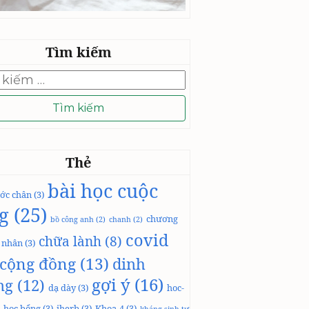
Tìm kiếm
Thẻ
bài học cuộc
ớc chân
(3)
g
(25)
chương
bồ công anh
(2)
chanh
(2)
covid
chữa lành
(8)
á nhân
(3)
cộng đồng
(13)
dinh
gợi ý
(16)
ng
(12)
dạ dày
(3)
hoc-
học bổng
(3)
iherb
(3)
Khoa-4
(3)
kháng sinh tự