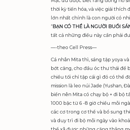
Mặc dù được biết rằng đồng hồ si
thời kỳ tiến hóa, và việc giải thíc
lớn nhất chính là con người có nhi
“
BẠN CÓ THỂ LÀ NGƯỜI BUỔI S
tất cả những điều này cần phải đư
—-theo Cell Press—
Cá nhân Mita thì, sáng tập yoya 
bớt căng, cho đầu óc thư thái để 
chiều tối chỉ tập cái gì đó có thể 
mission là leo núi Jade (Yushan, Đ
biển nên Mita có chạy bộ + đi bộ
1000 bậc từ 6 -8 giờ chiều mỗi ng
các cơ trong cơ thể và bổ sung th
và duy trì đi bộ mỗi ngày vào khoả
thể xã được những căng thẳng mệt