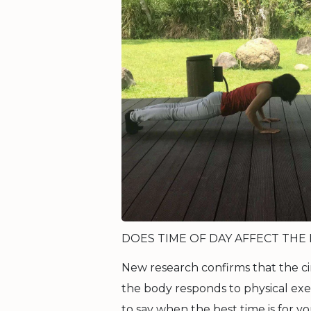
DOES TIME OF DAY AFFECT THE
New research confirms that the cir
the body responds to physical exert
to say when the best time is for you