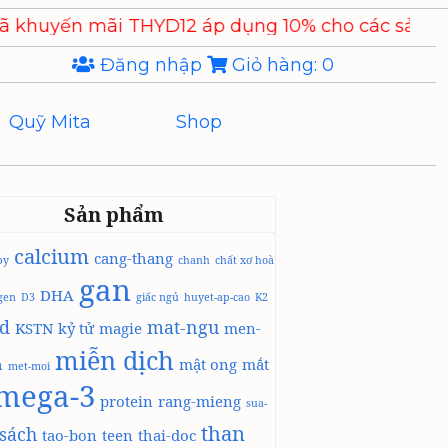
 THYD12 áp dụng 10% cho các sản phẩm
Chiết xuất
Đăng nhập
Giỏ hàng:
0
Quỹ Mita
Shop
Sản phẩm
calcium
cang-thang
by
chanh
chất xơ hoà
gan
DHA
agen
D3
giấc ngủ
huyet-ap-cao
K2
id
mat-ngu
KSTN
kỷ tử
magie
men-
miễn dịch
h
mật ong
mắt
met-moi
mega-3
protein
rang-mieng
sua-
than
sách
tao-bon
teen
thai-doc