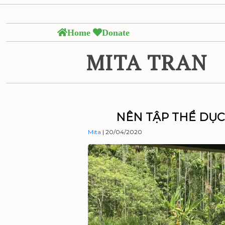
Skip
Tỏi đen đan
to
the
Home
Donate
content
MITA TRAN
NÊN TẬP THỂ DỤC 
Mita
|
20/04/2020