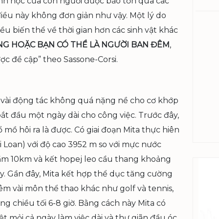
nh học của con người được bảo tồn qua các
h điều này không đơn giản như vậy. Một lý do
ều biến thể về thời gian hơn các sinh vật khác
ÁNG HOẶC BẠN CÓ THỂ LÀ NGƯỜI BAN ĐÊM
,
ợc đề cập” theo Sassone-Corsi.
và vài động tác không quá nặng nề cho cơ khớp
bắt đầu một ngày dài cho công việc. Trước đây,
đổ mồ hôi ra là được. Có giai đoạn Mita thực hiên
ài Loan) với độ cao 3952 m so với mực nước
 tầm 10km và kết hopej leo cầu thang khoảng
ày. Gần đây, Mita kết hợp thể dục tăng cường
êm vài môn thể thao khác như golf và tennis,
ng chiều tối 6-8 giờ. Bằng cách này Mita có
 mỏi cả ngày làm việc dài và thư giãn đầu óc,