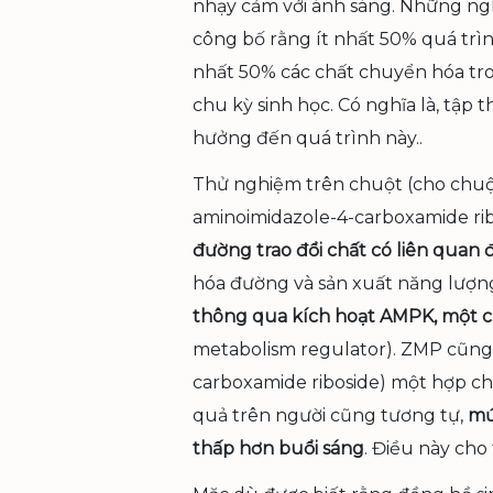
nhạy cảm với ánh sáng. Những ng
công bố rằng ít nhất 50% quá trình
nhất 50% các chất chuyển hóa tr
chu kỳ sinh học. Có nghĩa là, tập
hưởng đến quá trình này..
Thử nghiệm trên chuột (cho chuột 
aminoimidazole-4-carboxamide rib
đường trao đổi chất có liên quan đ
hóa đường và sản xuất năng lượn
thông qua kích hoạt AMPK, một c
metabolism regulator). ZMP cũng 
carboxamide riboside) một hợp ch
quả trên người cũng tương tự,
mứ
thấp hơn buổi sáng
. Điều này cho