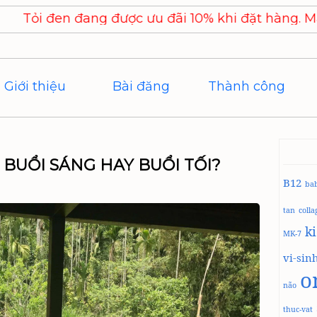
g được ưu đãi 10% khi đặt hàng. Mã khuyến mãi
Giới thiệu
Bài đăng
Thành công
BUỔI SÁNG HAY BUỔI TỐI?
B12
ba
tan
coll
k
MK-7
vi-sin
o
não
thuc-vat