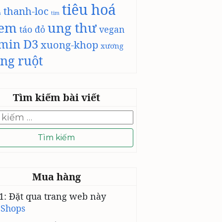
tiêu hoá
thanh-loc
h
tim
-em
ung thư
táo đỏ
vegan
amin D3
xuong-khop
xương
ng ruột
Tìm kiếm bài viết
Mua hàng
1: Đặt qua trang web này
 Shops