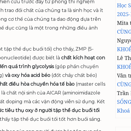
hiên cứu trước đây từ phòng thí nghiệm
Học 
 trao đổi chất của chúng ta là sinh học và ít
2025-
ong cơ thể của chúng ta dao động dựa trên
Mita
 thể dục cũng là một trong những điều ảnh
CÙNG
Nguy
KHOẺ
tập thể dục buổi tối) cho thấy, ZMP (5-
Lê Th
onucleotide) được biết là
chất kích hoạt con
KHOẺ
ến quá trình glycolysis
(góp phần chuyển
Vân
t
g)
và oxy hóa acid béo
(đốt cháy chất béo)
CÙNG
hất điều hòa chuyển hóa tế bào
(master cells
Trần
là chất nội sinh của AICAR (aminoimidazole
SỐNG
ất doping mà các vận động viên sử dụng. Kết
Khoá
c tiêu thụ oxy ở người tập thể dục buổi tối
 thấy tập thể dục buổi tối tốt hơn buổi sáng.