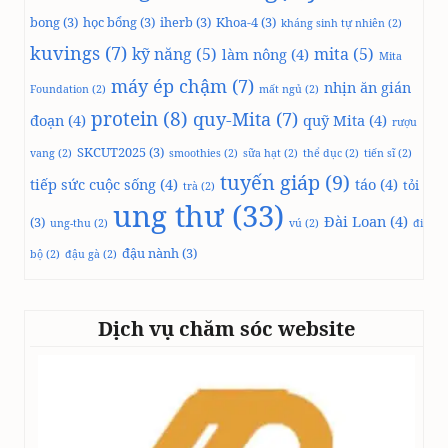
bong
(3)
học bổng
(3)
iherb
(3)
Khoa-4
(3)
kháng sinh tự nhiên
(2)
kuvings
(7)
kỹ năng
(5)
mita
(5)
làm nông
(4)
Mita
máy ép chậm
(7)
nhịn ăn gián
Foundation
(2)
mất ngủ
(2)
protein
(8)
quy-Mita
(7)
đoạn
(4)
quỹ Mita
(4)
rượu
SKCUT2025
(3)
vang
(2)
smoothies
(2)
sữa hạt
(2)
thể dục
(2)
tiến sĩ
(2)
tuyến giáp
(9)
tiếp sức cuộc sống
(4)
táo
(4)
tỏi
trà
(2)
ung thư
(33)
Đài Loan
(4)
(3)
ung-thu
(2)
vú
(2)
đi
đậu nành
(3)
bộ
(2)
đậu gà
(2)
Dịch vụ chăm sóc website