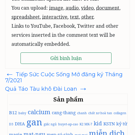
You can upload:
image
,
audio
,
video
,
document
,
spreadsheet
,
interactive
,
text
,
other
.
Links to YouTube, Facebook, Twitter and other
services inserted in the comment text will be
automatically embedded.
←
Điều
Tiếp Sức Cuộc Sống Mở đăng ký Tháng
hướng
7/2021
bài
→
viết
Quả Táo Tàu khô Đài Loan
Sản phẩm
calcium
B12
cang-thang
baby
chanh
chất xơ hoà tan
collagen
gan
kid
DHA
KSTN
kỷ tử
D3
giấc ngủ
huyet-ap-cao
K2 MK-7
miễn dịch
mat-ngu
magie
men-vi-sinh
met-moi