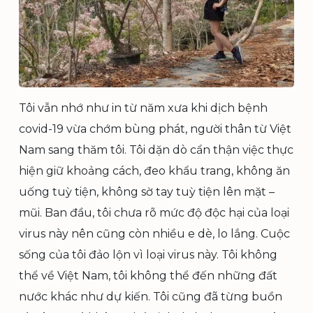
Tôi vẫn nhớ như in từ năm xưa khi dịch bệnh
covid-19 vừa chớm bùng phát, người thân từ Việt
Nam sang thăm tôi. Tôi dặn dò cẩn thận việc thực
hiện giữ khoảng cách, đeo khẩu trang, không ăn
uống tuỳ tiện, không sờ tay tuỳ tiện lên mặt –
mũi. Ban đầu, tôi chưa rõ mức độ độc hại của loại
virus này nên cũng còn nhiều e dè, lo lắng. Cuộc
sống của tôi đảo lộn vì loại virus này. Tôi không
thể về Việt Nam, tôi không thể đến những đất
nước khác như dự kiến. Tôi cũng đã từng buồn