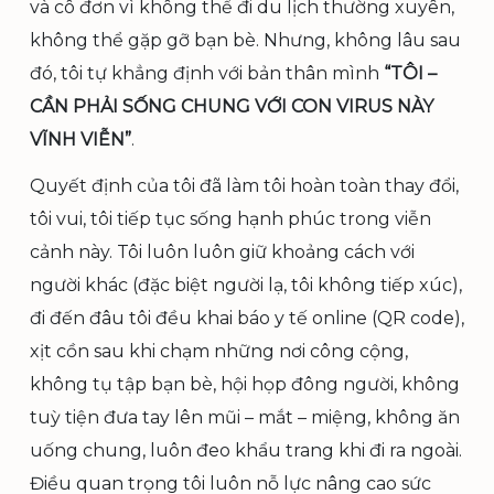
và cô đơn vì không thể đi du lịch thường xuyên,
không thể gặp gỡ bạn bè. Nhưng, không lâu sau
đó, tôi tự khẳng định với bản thân mình
“TÔI –
CẦN PHẢI SỐNG CHUNG VỚI CON VIRUS NÀY
VĨNH VIỄN”
.
Quyết định của tôi đã làm tôi hoàn toàn thay đổi,
tôi vui, tôi tiếp tục sống hạnh phúc trong viễn
cảnh này. Tôi luôn luôn giữ khoảng cách với
người khác (đặc biệt người lạ, tôi không tiếp xúc),
đi đến đâu tôi đều khai báo y tế online (QR code),
xịt cồn sau khi chạm những nơi công cộng,
không tụ tập bạn bè, hội họp đông người, không
tuỳ tiện đưa tay lên mũi – mắt – miệng, không ăn
uống chung, luôn đeo khẩu trang khi đi ra ngoài.
Điều quan trọng tôi luôn nỗ lực nâng cao sức