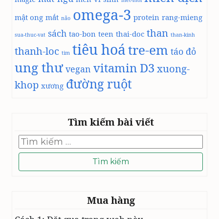
omega-3
mật ong
mắt
protein
rang-mieng
não
than
sách
tao-bon
teen
thai-doc
sua-thuc-vat
than-kinh
tiêu hoá
tre-em
thanh-loc
táo đỏ
tim
ung thư
vitamin D3
xuong-
vegan
đường ruột
khop
xương
Tìm kiếm bài viết
Tìm
kiếm
cho:
Mua hàng