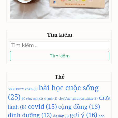
Tìm kiếm
Tìm
kiếm
cho:
Thẻ
bài học cuộc sống
5000 bước chân
(3)
(25)
chữa
chương trình cá nhân
(3)
bồ công anh
(2)
chanh
(2)
covid
(15)
cộng đồng
(13)
lành
(8)
gợi ý
(16)
dinh dưỡng
(12)
dạ dày
(3)
hoc-