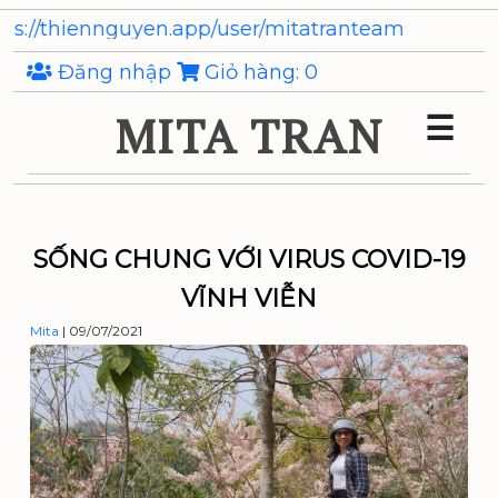
Skip
Tỏi đen
to
the
Đăng nhập
Giỏ hàng:
0
content
MITA TRAN
☰
SỐNG CHUNG VỚI VIRUS COVID-19
VĨNH VIỄN
Mita
|
09/07/2021