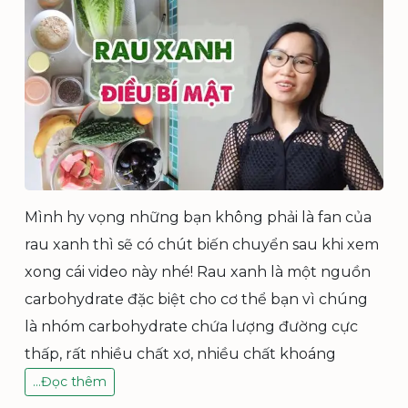
C
V
Ậ
T
T
O
À
N
P
H
Ầ
Mình hy vọng những bạn không phải là fan của
N
K
rau xanh thì sẽ có chút biến chuyển sau khi xem
H
xong cái video này nhé! Rau xanh là một nguồn
I
H
carbohydrate đặc biệt cho cơ thể bạn vì chúng
O
là nhóm carbohydrate chứa lượng đường cực
Á
X
thấp, rất nhiều chất xơ, nhiều chất khoáng
Ạ
L
…
Đọc thêm
T
Ợ
R