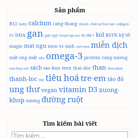
I
Ị
Sản phẩm
Í
v
C
à
calcium
B12
H
cang-thang
baby
chanh
chất xơ hoà tan
collagen
P
R
gan
H
kid
DHA
KSTN
kỷ tử
D3
A
giấc ngủ
huyet-ap-cao
K2 MK-7
Ẫ
miễn dịch
U
mat-ngu
U
magie
men-vi-sinh
met-moi
X
T
omega-3
A
mật ong
mắt
protein
rang-mieng
H
não
N
U
than
sách
tao-bon
teen
thai-doc
H
sua-thuc-vat
than-kinh
Ậ
tiêu hoá
&
tre-em
thanh-loc
T
táo đỏ
tim
Ă
ung thư
vitamin D3
N
xuong-
vegan
R
đường ruột
khop
xương
A
U
X
A
Tìm kiếm bài viết
N
H
Tìm