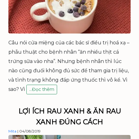
Câu nói cửa miệng của các bác sĩ điều trị hoá xạ –
phẫu thuật cho bệnh nhân “ăn nhiều thịt cá
trứng sữa vào nha”. Nhưng bệnh nhân thì lúc
nào cũng đuối không đủ sức để tham gia trị liệu,
và tình trạng không đáp ứng thuốc thì vô kể. Vì
sao? Vì
N
…
Đọc thêm
Ê
N
Ă
LỢI ÍCH RAU XANH & ĂN RAU
N
XANH ĐÚNG CÁCH
T
H
Mita
|
04/08/2019
Ự