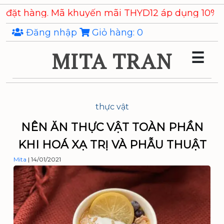
Skip
ng. Mã khuyến mãi THYD12 áp dụng 10% cho các 
to
the
Đăng nhập
Giỏ hàng:
0
content
MITA TRAN
☰
thực vật
NÊN ĂN THỰC VẬT TOÀN PHẦN
KHI HOÁ XẠ TRỊ VÀ PHẪU THUẬT
Mita
|
14/01/2021