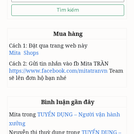
kiếm
Đ
cho:
Ú
N
G
C
Mua hàng
Á
C
Cách 1: Đặt qua trang web này
H
Mita Shops
Cách 2: Gửi tin nhắn vào fb Mita TRẦN
https://www.facebook.com/mitatranvn
Team
sẽ lên đơn hộ bạn nhé
Bình luận gần đây
Mita
trong
TUYỂN DỤNG – Người vận hành
xưởng
Nguyễn thị thuỳ dung
trong
TUYỂN DỤNG –