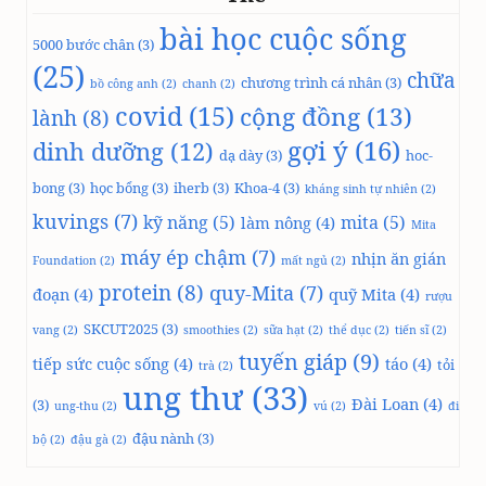
bài học cuộc sống
5000 bước chân
(3)
(25)
chữa
chương trình cá nhân
(3)
bồ công anh
(2)
chanh
(2)
covid
(15)
cộng đồng
(13)
lành
(8)
gợi ý
(16)
dinh dưỡng
(12)
dạ dày
(3)
hoc-
bong
(3)
học bổng
(3)
iherb
(3)
Khoa-4
(3)
kháng sinh tự nhiên
(2)
kuvings
(7)
kỹ năng
(5)
mita
(5)
làm nông
(4)
Mita
máy ép chậm
(7)
nhịn ăn gián
Foundation
(2)
mất ngủ
(2)
protein
(8)
quy-Mita
(7)
đoạn
(4)
quỹ Mita
(4)
rượu
SKCUT2025
(3)
vang
(2)
smoothies
(2)
sữa hạt
(2)
thể dục
(2)
tiến sĩ
(2)
tuyến giáp
(9)
tiếp sức cuộc sống
(4)
táo
(4)
tỏi
trà
(2)
ung thư
(33)
Đài Loan
(4)
(3)
ung-thu
(2)
vú
(2)
đi
đậu nành
(3)
bộ
(2)
đậu gà
(2)