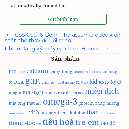
automatically embedded.
←
Điều
CSSK Số 16: Bệnh Thalassemia được kiểm
hướng
soát nhờ thay đổi lối sống
bài
→
viết
Phiếu đăng ký máy ép chậm Hurom
Sản phẩm
calcium
B12
cang-thang
baby
chanh
chất xơ hoà tan
collagen
gan
kid
DHA
KSTN
kỷ tử
D3
giấc ngủ
huyet-ap-cao
K2 MK-7
miễn dịch
mat-ngu
magie
men-vi-sinh
met-moi
omega-3
mật ong
mắt
protein
rang-mieng
não
than
sách
tao-bon
teen
thai-doc
sua-thuc-vat
than-kinh
tiêu hoá
tre-em
thanh-loc
táo đỏ
tim