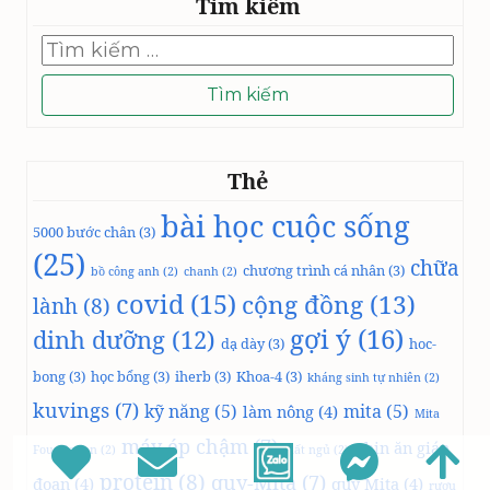
Tìm kiếm
Tìm
kiếm
cho:
Thẻ
bài học cuộc sống
5000 bước chân
(3)
(25)
chữa
chương trình cá nhân
(3)
bồ công anh
(2)
chanh
(2)
covid
(15)
cộng đồng
(13)
lành
(8)
gợi ý
(16)
dinh dưỡng
(12)
dạ dày
(3)
hoc-
bong
(3)
học bổng
(3)
iherb
(3)
Khoa-4
(3)
kháng sinh tự nhiên
(2)
kuvings
(7)
kỹ năng
(5)
mita
(5)
làm nông
(4)
Mita
máy ép chậm
(7)
nhịn ăn gián
Foundation
(2)
mất ngủ
(2)
protein
(8)
quy-Mita
(7)
đoạn
(4)
quỹ Mita
(4)
rượu