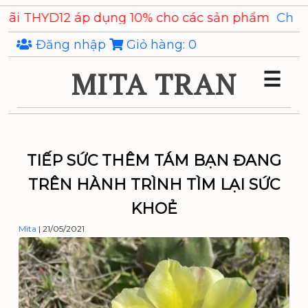
Skip
ng 10% cho các sản phẩm
Chiết xuất Ý Dĩ Coixenol
to
the
Đăng nhập
Giỏ hàng:
0
content
MITA TRAN
☰
TIẾP SỨC THÊM TÁM BẠN ĐANG
TRÊN HÀNH TRÌNH TÌM LẠI SỨC
KHOẺ
Mita
|
21/05/2021