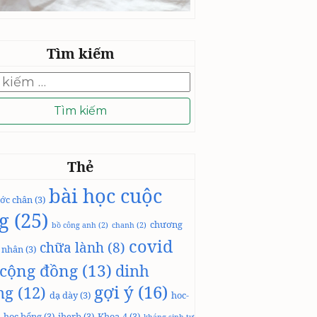
Tìm kiếm
Thẻ
bài học cuộc
ớc chân
(3)
g
(25)
chương
bồ công anh
(2)
chanh
(2)
covid
chữa lành
(8)
á nhân
(3)
cộng đồng
(13)
dinh
gợi ý
(16)
ng
(12)
dạ dày
(3)
hoc-
học bổng
(3)
iherb
(3)
Khoa-4
(3)
kháng sinh tự