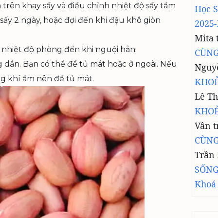
 trên khay sấy và điều chỉnh nhiệt độ sấy tầm
Học 
sấy 2 ngày, hoặc đợi đến khi đậu khô giòn
2025-
Mita
 nhiệt độ phòng đến khi nguội hẳn.
CÙNG
 dần. Bạn có thể để tủ mát hoặc ở ngoài. Nếu
Nguy
ng khí ẩm nên để tủ mát.
KHOẺ
Lê Th
KHOẺ
Vân
t
CÙNG
Trần
SỐNG
Khoá