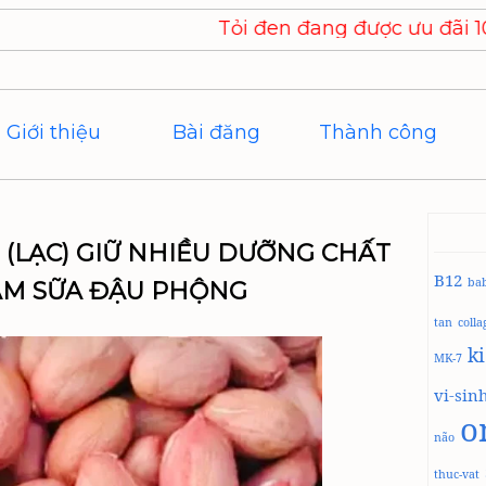
Tỏi đen đang được ưu đãi 10% khi đặt hàng. Mã 
Giới thiệu
Bài đăng
Thành công
(LẠC) GIỮ NHIỀU DƯỠNG CHẤT
B12
ba
ÀM SỮA ĐẬU PHỘNG
tan
coll
k
MK-7
vi-sin
o
não
thuc-vat