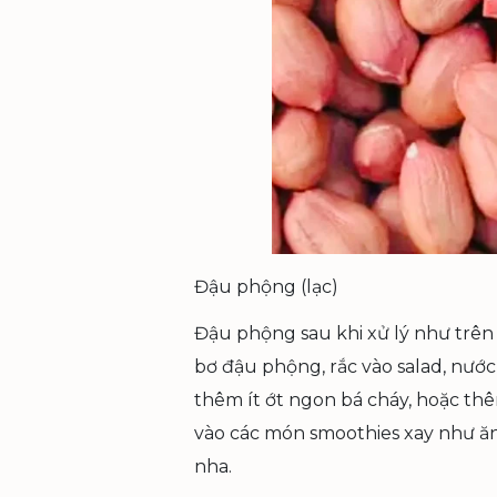
Đậu phộng (lạc)
Đậu phộng sau khi xử lý như trên
bơ đậu phộng, rắc vào salad, nướ
thêm ít ớt ngon bá cháy, hoặc t
vào các món smoothies xay như ăn 
nha.