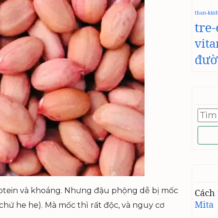
than-kin
tre
vit
đườ
Tìm
kiếm
cho:
rotein và khoáng. Nhưng đậu phộng dễ bị mốc
Cách 
Mita
hứ he he). Mà mốc thì rất độc, và nguy cơ