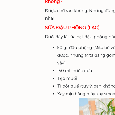
không?
Được chứ sao không. Nhưng đừng
nha!
SỮA ĐẬU PHỘNG (LẠC)
Dưới đây là sữa hạt đậu phộng hô
50 gr đậu phộng (Mita bỏ vỏ 
được, nhưng Mita đang gom 
vậy)
150 mL nước dừa.
Tẹo muối.
Tí bột quế (tuỳ ý, bạn khô
Xay mịn bằng máy xay smoot