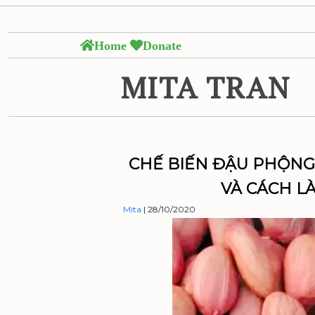
Skip
to
the
Home
Donate
content
MITA TRAN
CHẾ BIẾN ĐẬU PHỘNG 
VÀ CÁCH L
Mita
|
28/10/2020