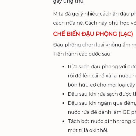
gây ung thư.
Mita đã gợi ý nhiều cách ăn đậu 
cách nữa nè. Cách này phù hợp với
CHẾ BIẾN ĐẬU PHỘNG (LẠC)
Đậu phộng chọn loại không ẩm mố
Tiến hành các bước sau:
Rửa sạch đậu phộng với nước
rồi đổ lên cái rổ xả lại nư
bón hữu cơ cho mọi loại cây 
Đậu sau khi rửa sạch được
Đậu sau khi ngâm qua đêm, 
nước rửa để dành làm GE ph
Tách bớt nước dính trong đậu
một tí là oki thôi.