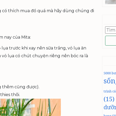
 có thích mua đồ quá mà hãy dùng chúng đi
Tìm
kiếm
m nay của Mita:
cho:
lụa trước khi xay nên sữa trắng, vỏ lụa ăn
vỏ lụa có chút chuyện riêng nên bóc ra là
5000 bư
sốn
ng thêm cũng được).
trình c
hies thôi.
(15)
dưỡ
bong
(3)