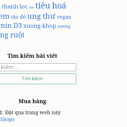
tiêu hoá
thanh-loc
h
tim
-em
ung thư
táo đỏ
vegan
amin D3
xuong-khop
xương
ng ruột
Tìm kiếm bài viết
Mua hàng
1: Đặt qua trang web này
 Shops