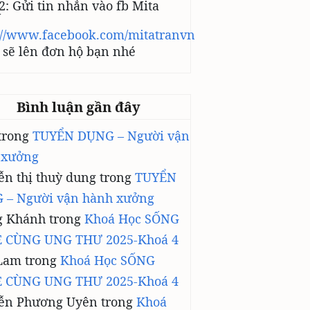
2: Gửi tin nhắn vào fb Mita
N
://www.facebook.com/mitatranvn
sẽ lên đơn hộ bạn nhé
Bình luận gần đây
trong
TUYỂN DỤNG – Người vận
 xưởng
n thị thuỳ dung
trong
TUYỂN
 – Người vận hành xưởng
g Khánh
trong
Khoá Học SỐNG
 CÙNG UNG THƯ 2025-Khoá 4
Lam
trong
Khoá Học SỐNG
 CÙNG UNG THƯ 2025-Khoá 4
ễn Phương Uyên
trong
Khoá