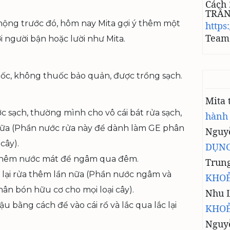
Cách 
TRẦ
phộng trước đó, hôm nay Mita gợi ý thêm một
https
Team 
 người bận hoặc lười như Mita.
c, không thuốc bảo quản, được trồng sạch.
Mita
 sạch, thường mình cho vô cái bát rửa sạch,
hành
ớc nữa (Phần nước rửa này để dành làm GE phân
Nguyễ
cây).
DỤNG
 thêm nước mát để ngâm qua đêm.
Trun
lại rửa thêm lần nữa (Phần nước ngâm và
KHOẺ
ân bón hữu cơ cho mọi loại cây).
Nhu 
 bằng cách để vào cái rổ và lắc qua lắc lại
KHOẺ
Nguy