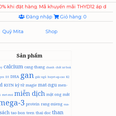
khuyến mãi THYD12 áp dụng 10% cho các sản phẩ
Đăng nhập
Giỏ hàng:
0
Quỹ Mita
Shop
Sản phẩm
calcium
cang-thang
by
chanh
chất xơ hoà
gan
DHA
agen
D3
giấc ngủ
huyet-ap-cao
K2
id
mat-ngu
KSTN
kỷ tử
magie
men-
miễn dịch
h
mật ong
mắt
met-moi
mega-3
protein
rang-mieng
sua-
than
sách
tao-bon
teen
thai-doc