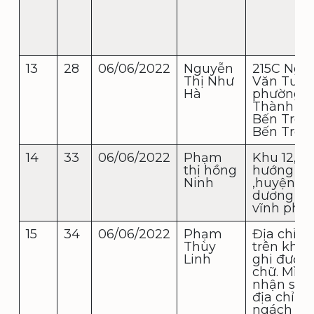
13
28
06/06/2022
Nguyễn
215C Ngu
Thị Như
Văn Tư,
Hà
phường 7
Thành ph
Bến Tre, 
Bến Tre
14
33
06/06/2022
Phạm
Khu 12, x
thị hồng
hướng đạ
Ninh
,huyện t
dương , t
vĩnh phú
15
34
06/06/2022
Phạm
Địa chỉ b
Thùy
trên khô
Linh
ghi được
chữ. Mình
nhận sác
địa chỉ số
ngách 42