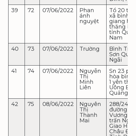
39
72
07/06/2022
Phan
Tổ 20 thô
ánh
xã bình
nguyệt
giang hu
thăng bì
tỉnh Quả
Nam
40
73
07/06/2022
Trường
Bình Trị 
Sơn Quả
Ngãi
41
74
07/06/2022
Nguyễn
Sn 23 ph
Thị
hòa bình
Minh
1 yên tha
Liên
Uông Bí
Quảng Ni
42
75
08/06/2022
Nguyên
288/24
Thị
đường H
Thanh
Vương Th
Mai
trấn Ngãi
Giao Huy
Châu Đứ