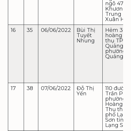
ngõ 47
Khương
Trung Th
Xuân Hà 
16
35
06/06/2022
Bùi Thị
Hẻm 39/6
Tuyết
hoàng vă
Nhung
thụ TP
Quảng ng
phường
Quảng P
17
38
07/06/2022
Đỗ Thị
110 đường
Yến
Trần Phú
phường
Hoàng V
Thụ thàn
phố Lạng
Sơn tỉnh
Lạng Sơn