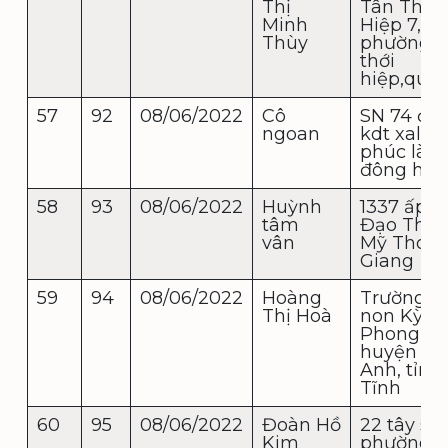
Thị
Tân Thới
Minh
Hiệp 7,
Thùy
phường t
thới
hiệp,quận
57
92
08/06/2022
Cô
SN 74 đc 
ngoan
kdt xala
phúc là h
đông hà 
58
93
08/06/2022
Huỳnh
1337 ấp1, 
tâm
Đạo Thạ
vân
Mỹ Tho T
Giang
59
94
08/06/2022
Hoàng
Trường 
Thị Hoà
non Kỳ
Phong
huyện Kỳ
Anh, tỉnh
Tĩnh
60
95
08/06/2022
Đoàn Hồ
22 tây sơn
Kim
phường t