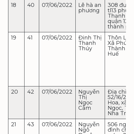
18
40
07/06/2022
Lê hà an
308 đườn
phương
tl13 phườ
Thạnh Lộ
quận 12
thành ph
19
41
07/06/2022
Đinh Thị
Thôn Lại 
Thanh
Xã Phú M
Thúy
Thành P
Huế
20
42
07/06/2022
Nguyễn
Địa chỉ
Thị
52/16/2 Li
Ngọc
Hoa, xã V
Cẫm
Ngọc, TP
Nha Tran
21
43
07/06/2022
Nguyễn
506 nguy
Ngô
đình chiể