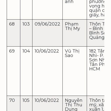
anh
phường d
vọng hậu
quận cầu
giấy, hà n
68
103
09/06/2022
Phạm
Thôn Tân
Thị My
– Bình Đ
Bình Sơn-
Quảng N
69
104
10/06/2022
Vũ Thị
182 Tân S
Sao
Nhì- P. T
Sơn Nhì-Q
Tân Phú- 
HCM
70
105
10/06/2022
Nguyễn
Thôn ta
Thị Thu
mỹ, xã t
Dung
xuân 1,