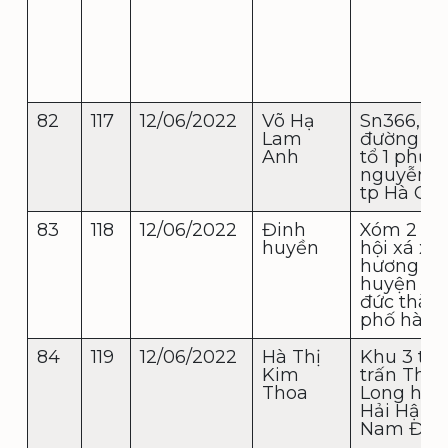
82
117
12/06/2022
Võ Hạ
Sn366,
Lam
đường 20
Anh
tổ 1 phườ
nguyễn tr
tp Hà Gi
83
118
12/06/2022
Đinh
Xóm 2 th
huyền
hội xá xã
hương sơ
huyện m
đức thàn
phố hà nộ
84
119
12/06/2022
Hà Thị
Khu 3 thị
Kim
trấn Thịn
Thoa
Long huy
Hải Hậu t
Nam Địn