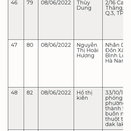
46
79
08/06/2022
Thùy
2/16 Cao
Dung
Thắng, P.
Q.3, TP.
47
80
08/06/2022
Nguyễn
Nhân Dực
Thị Hoài
Đồn Xá –
Hương
Bình Lục 
Hà Nam
48
82
08/06/2022
Hồ thị
33/10/1 gi
kiên
phóng
phường t
thành tp
buôn ma
thuột tỉn
dak lak