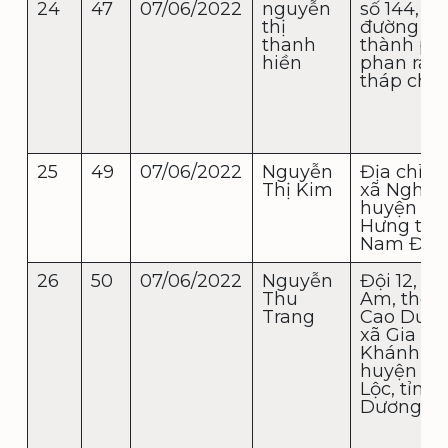
24
47
07/06/2022
nguyễn
số 144,
thị
đường 21/
thanh
thành phố
hiền
phan ran
tháp chà
25
49
07/06/2022
Nguyễn
Địa chỉ : đ
Thị Kim
xã Nghĩa
huyện Ng
Hưng tỉn
Nam Địn
26
50
07/06/2022
Nguyễn
Đội 12, x
Thu
Am, thôn
Trang
Cao Dươn
xã Gia
Khánh,
huyện Gi
Lộc, tỉnh 
Dương