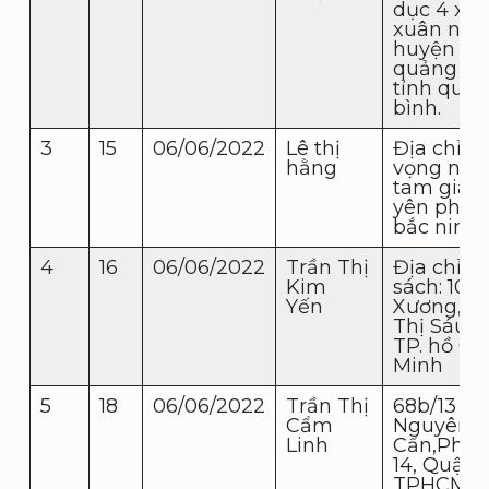
dục 4 xã
xuân nin
huyện
quảng ni
tỉnh quả
bình.
3
15
06/06/2022
Lê thị
Địa chỉ t
hằng
vọng ngu
tam gian
yên phon
bắc ninh
4
16
06/06/2022
Trần Thị
Địa chỉ n
Kim
sách: 10 
Yến
Xương, P
Thị Sáu, 
TP. hồ Ch
Minh
5
18
06/06/2022
Trần Thị
68b/13 Đ
Cẩm
Nguyên
Linh
Cẩn,Phư
14, Quận 6
TPHCM