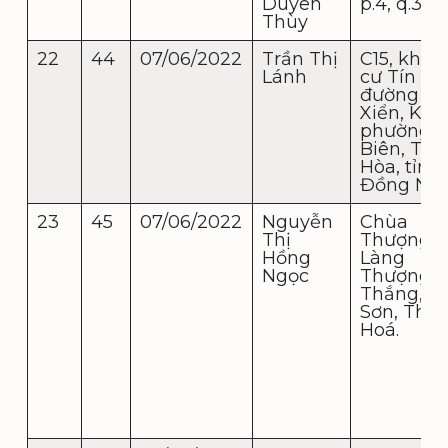
Duyên
p.4, q.3, 
Thùy
22
44
07/06/2022
Trần Thị
C15, khu 
Lánh
cư Tín Ng
đường Đi
Xiển, KP9
phường T
Biên, TP.
Hòa, tỉnh
Đồng Nai
23
45
07/06/2022
Nguyễn
Chùa
Thị
Thượng,
Hồng
Làng
Ngọc
Thượng, 
Thắng, N
Sơn, Tha
Hoá.