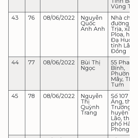
Tỉnh Bà R
Vũng Tàu
43
76
08/06/2022
Nguyễn
Nhà chị H
Quốc
đường N
Anh Anh
Trịa, xã Đ
Ploa, huy
Đạ Huoai,
tỉnh Lâm
Đồng
44
77
08/06/2022
Bùi Thị
55 Phan 
Ngọc
Bính,
Phường 
Mây, TP 
Tum
45
78
08/06/2022
Nguyễn
Số 107 X
Thị
Áng, thị t
Quỳnh
Trường S
Trang
huyện An
Lão, thàn
phố Hải
Phòng