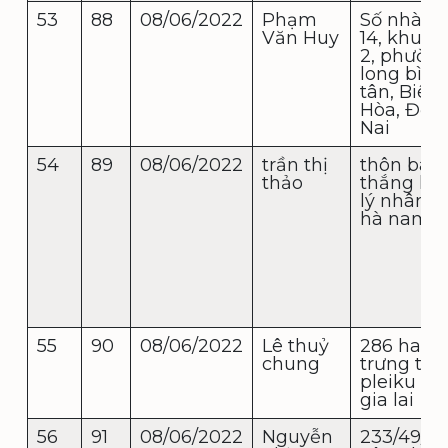
53
88
08/06/2022
Phạm
Số nhà 55,
Văn Huy
14, khu p
2, phườn
long bình
tân, Biên
Hòa, Đồn
Nai
54
89
08/06/2022
trần thị
thôn ba t
thảo
thắng hu
lý nhân t
hà nam
55
90
08/06/2022
Lê thuỷ
286 hai b
chung
trưng tp
pleiku tỉ
gia lai
56
91
08/06/2022
Nguyễn
233/49/2