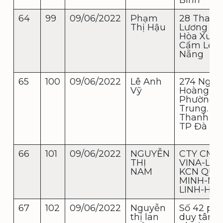
64
99
09/06/2022
Phạm
28 Thanh
Thị Hậu
Lương 12,
Hòa Xuân
Cẩm Lệ, 
Nẵng
65
100
09/06/2022
Lê Anh
274 Nguy
Vỹ
Hoàng.
Phường V
Trung. Q
Thanh Kh
TP Đà Nẵ
66
101
09/06/2022
NGUYỄN
CTY CMS
THỊ
VINA-LÔ 1
NAM
KCN QU
MINH-MÊ
LINH-HÀ 
67
102
09/06/2022
Nguyễn
Số 42 ph
thị lan
duy tân,