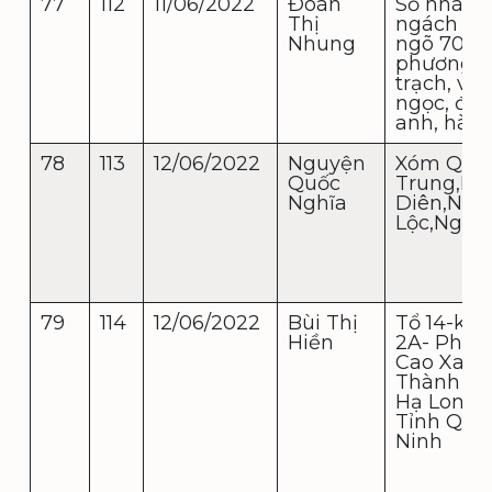
77
112
11/06/2022
Đoàn
Số nhà 5,
Thị
ngách 70/
Nhung
ngõ 70, t
phương
trạch, vĩn
ngọc, đô
anh, hà n
78
113
12/06/2022
Nguyện
Xóm Qua
Quốc
Trung,Ng
Nghĩa
Diên,Ngh
Lộc,Nghệ
79
114
12/06/2022
Bùi Thị
Tổ 14-khu
Hiền
2A- Phườ
Cao Xanh
Thành P
Hạ Long-
Tỉnh Quả
Ninh