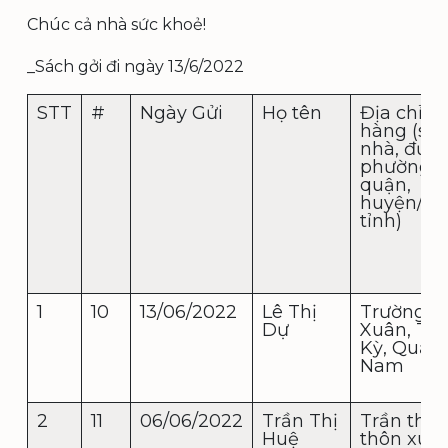
Chúc cả nhà sức khoẻ!
_Sách gởi đi ngày 13/6/2022
STT
#
Ngày Gửi
Họ tên
Địa chỉ n
hàng (số
nhà, đườn
phường,
quận,
huyện/th
tỉnh)
1
10
13/06/2022
Lê Thị
Trường
Dự
Xuân, Ta
Kỳ, Quản
Nam
2
11
06/06/2022
Trần Thị
Trần thị 
Huệ
thôn xuâ