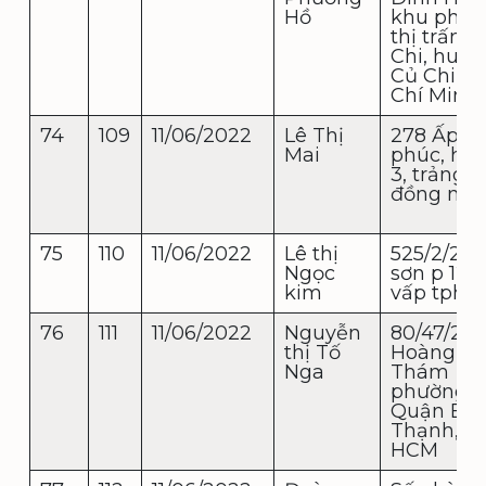
Hồ
khu phố 7
thị trấn C
Chi, huyê
Củ Chi, t
Chí Minh
74
109
11/06/2022
Lê Thị
278 Ấp n
Mai
phúc, hố 
3, trảng 
đồng nai
75
110
11/06/2022
Lê thị
525/2/28 
Ngọc
sơn p 12!
kim
vấp tphc
76
111
11/06/2022
Nguyễn
80/47/21
thị Tố
Hoàng H
Nga
Thám
phường 7
Quận Bìn
Thạnh, tp
HCM