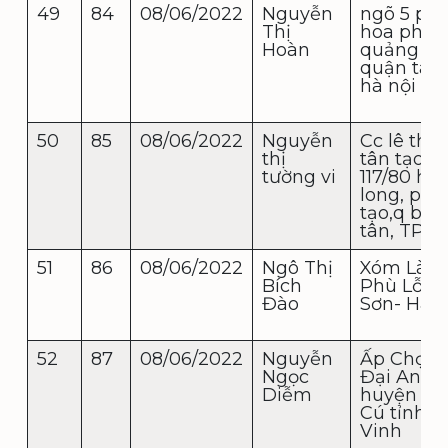
49
84
08/06/2022
Nguyễn
ngõ 5 phố
Thị
hoa phườ
Hoàn
quảng an
quận tây
hà nội q
50
85
08/06/2022
Nguyễn
Cc lê thà
thị
tân tạo,
tường vi
117/80 hồ
long, p tâ
tạo,q bìn
tân, TP 
51
86
08/06/2022
Ngô Thị
Xóm Làng
Bích
Phù Lỗ-S
Đào
Sơn- Hà N
52
87
08/06/2022
Nguyễn
Ấp Chợ x
Ngọc
Đại An
Diễm
huyện Tr
Cú tỉnh T
Vinh