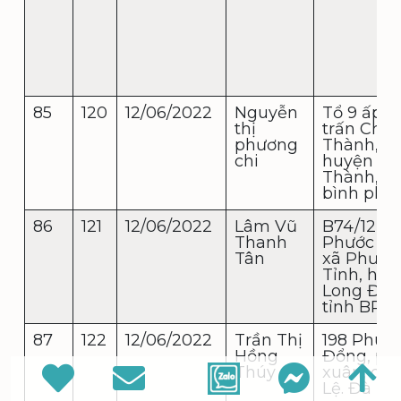
85
120
12/06/2022
Nguyễn
Tổ 9 ấp 3 
thị
trấn Chơ
phương
Thành,
chi
huyện Ch
Thành, tỉ
bình phư
86
121
12/06/2022
Lâm Vũ
B74/12, ấ
Thanh
Phước Bì
Tân
xã Phước
Tỉnh, huy
Long Điền
tỉnh BR-
87
122
12/06/2022
Trần Thị
198 Phù
Hồng
Đổng, p. 
Thúy
xuân, q. 
Lệ. Đà nẵ