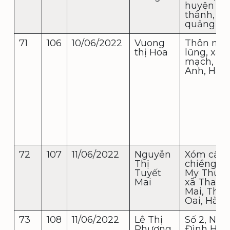
huyện nú
thành, tỉ
quảng n
71
106
10/06/2022
Vuong
Thôn mạ
thị Hoa
lũng, xã đ
mạch, Đ
Anh, Hà 
72
107
11/06/2022
Nguyễn
Xóm cầu
Thị
chiềng, t
Tuyết
My Thượn
Mai
xã Thanh
Mai, Tha
Oai, Hà N
73
108
11/06/2022
Lê Thị
Số 2, Ng
Phương
Đình Huâ