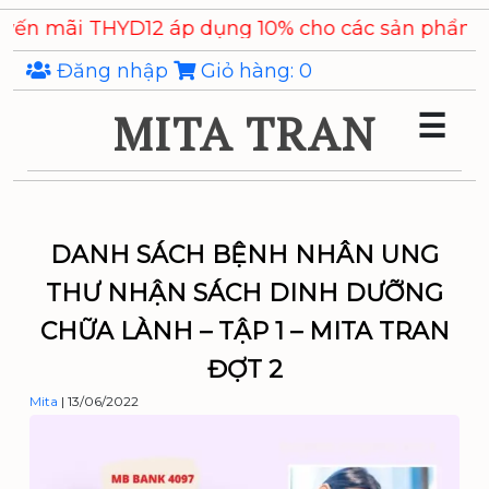
Skip
YD12 áp dụng 10% cho các sản phẩm
Chiết xuất Ý D
to
the
Đăng nhập
Giỏ hàng:
0
content
MITA TRAN
☰
DANH SÁCH BỆNH NHÂN UNG
THƯ NHẬN SÁCH DINH DƯỠNG
CHỮA LÀNH – TẬP 1 – MITA TRAN
ĐỢT 2
Mita
|
13/06/2022