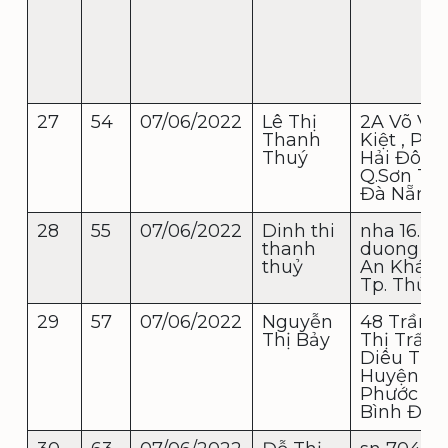
27
54
07/06/2022
Lê Thị
2A Võ Vă
Thanh
Kiệt , P.A
Thuý
Hải Đông
Q.Sơn Trà
Đà Nẵng
28
55
07/06/2022
Dinh thi
nha 16.
thanh
duong 38.
thuỷ
An Khánh
Tp. Thủ 
29
57
07/06/2022
Nguyễn
48 Trần 
Thị Bảy
Thị Trấn
Diêu Trì -
Huyện Tu
Phước -T
Bình Địn