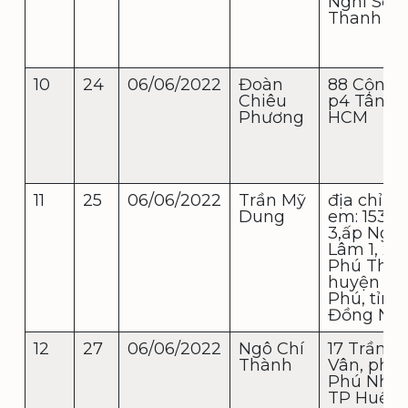
Nghi Sơn,
Thanh H
10
24
06/06/2022
Đoàn
88 Cộng 
Chiêu
p4 Tân B
Phương
HCM
11
25
06/06/2022
Trần Mỹ
địa chỉ n
Dung
em: 1534, 
3,ấp Ngọ
Lâm 1, xã
Phú Than
huyện Tâ
Phú, tỉnh
Đồng Nai.
12
27
06/06/2022
Ngô Chí
17 Trần C
Thành
Vân, phư
Phú Nhuậ
TP Huế