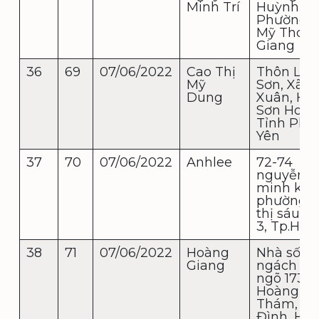
Minh Trí
Huỳnh Đứ
Phường 2
Mỹ Tho, T
Giang
36
69
07/06/2022
Cao Thị
Thôn Lươ
Mỹ
Sơn, Xã S
Dung
Xuân, Hu
Sơn Hoà,
Tỉnh Phú
Yên
37
70
07/06/2022
Anhlee
72-74
nguyễn t
minh khai
phường v
thị sáu, 
3, Tp.HC
38
71
07/06/2022
Hoàng
Nhà số 5
Giang
ngách 59
ngõ 173
Hoàng H
Thám, Ba
Đình, Hà 