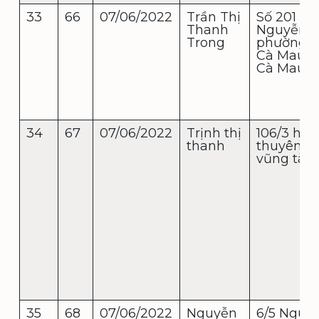
33
66
07/06/2022
Trần Thị
Số 201
Thanh
Nguyễn D
Trong
phường 5
Cà Mau, t
Cà Mau
34
67
07/06/2022
Trịnh thị
106/3 hàn
thanh
thuyên, p.
vũng tàu
35
68
07/06/2022
Nguyễn
6/5 Nguy