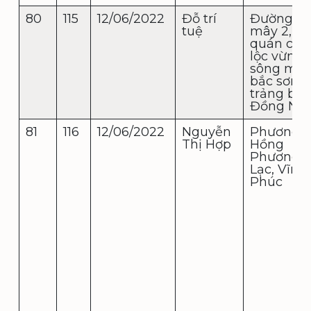
80
115
12/06/2022
Đỗ trí
Đường s
tuệ
mây 2, g
quán caf
lộc vừng,
sông mây
bắc sơn
trảng bo
Đồng Nai
81
116
12/06/2022
Nguyễn
Phương n
Thị Hợp
Hồng
Phương, 
Lạc, Vĩnh
Phúc