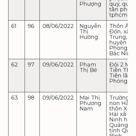
Phượng
quý, quậ
tân phú,
tphcm
61
96
08/06/2022
Nguyễn
Thôn Ấp
Thị
Đồn, xã Y
Hường
Trung,
huyện Yê
Phong, tỉ
Bắc Ninh
62
97
09/06/2022
Phạm
Đội 2 Mỹ 
Thị Bé
Tiên Thắ
Tiên lãng
Phòng
63
98
09/06/2022
Mai Thị
Trường 
Phương
non Hải 
Nam
thôn Xuâ
Hải xã Hả
Ninh huy
Quảng Ni
tỉnh Quả
Bình