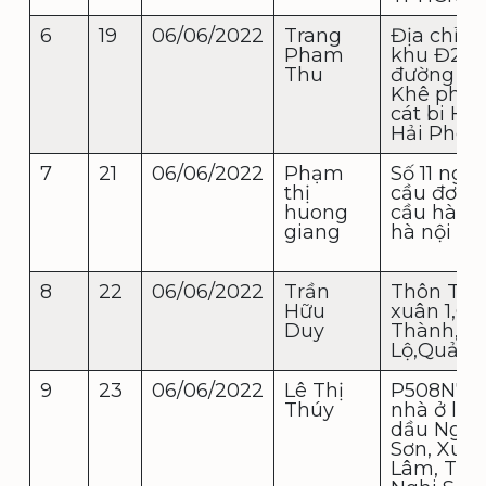
6
19
06/06/2022
Trang
Địa chỉ: 13
Pham
khu Đ2
Thu
đường H
Khê phư
cát bi Hả
Hải Phòn
7
21
06/06/2022
Phạm
Số 11 ngõ 
thị
cầu đơ 4 
huong
cầu hà đ
giang
hà nội
8
22
06/06/2022
Trần
Thôn Tân
Hữu
xuân 1,C
Duy
Thành,C
Lộ,Quảng 
9
23
06/06/2022
Lê Thị
P508N7 
Thúy
nhà ở lọc
dầu Nghi
Sơn, Xuâ
Lâm, Thị 