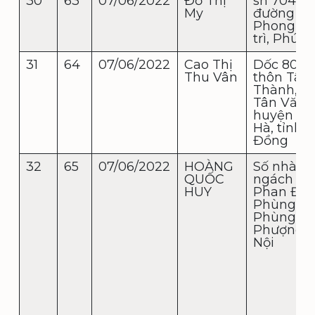
30
63
07/06/2022
Đỗ Thị
sn 704,
My
đường C
Phong, Vi
trì, Phú T
31
64
07/06/2022
Cao Thị
Dốc 800
Thu Vân
thôn Tân
Thành, x
Tân Văn,
huyện L
Hà, tỉnh 
Đồng
32
65
07/06/2022
HOÀNG
Số nhà 22
QUỐC
ngách 2, 
HUY
Phan Đìn
Phùng, tt
Phùng, Đ
Phượng, 
Nội