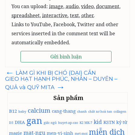
You can upload:
image
,
audio
,
video
,
document
,
spreadsheet
,
interactive
,
text
,
other
.
Links to YouTube, Facebook, Twitter and other
services inserted in the comment text will be
automatically embedded.
←
Điều
LÀM GÌ KHI BỊ CHÓ (DẠI) CẮN
hướng
GIEO HẠT HẠNH PHÚC, NHÂN – DUYÊN –
bài
→
viết
QUẢ và QUỸ MITA
Sản phẩm
calcium
B12
cang-thang
baby
chanh
chất xơ hoà tan
collagen
gan
kid
DHA
KSTN
kỷ tử
D3
giấc ngủ
huyet-ap-cao
K2 MK-7
miễn dịch
mat-ngu
magie
men-vi-sinh
met-moi