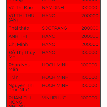
Vũ Thị Đào
NAMDINH
100000
VŨ THỊ THU
HANOI
200000
(AN)
Thái thảo
SOCTRANG
200000
ANH THI
HANOI
200000
Chị Minh
HANOI
200000
Đỗ Thị Thuý
HANOI
100000
Mơ
Phan Như
HOCHIMINH
100000
Mẫn
Trần
HOCHIMINH
100000
Nguyen Thi
HOCHIMINH
100000
Truc Như
PHẠM THỊ
VINHPHUC
100000
HỒNG
NHUNG