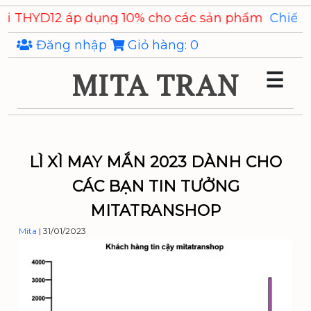
Skip
dụng 10% cho các sản phẩm
Chiết xuất Ý Dĩ Coixeno
to
the
Đăng nhập
Giỏ hàng:
0
content
MITA TRAN
☰
LÌ XÌ MAY MẮN 2023 DÀNH CHO
CÁC BẠN TIN TƯỞNG
MITATRANSHOP
Mita
|
31/01/2023