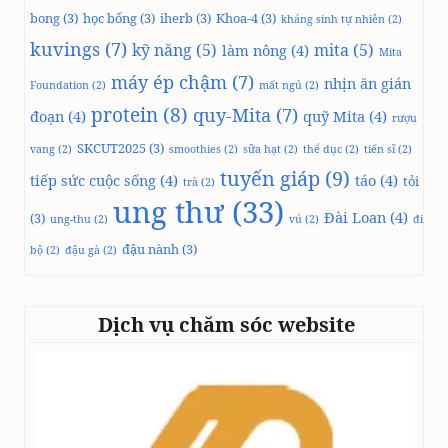
bong
(3)
học bổng
(3)
iherb
(3)
Khoa-4
(3)
kháng sinh tự nhiên
(2)
kuvings
(7)
kỹ năng
(5)
mita
(5)
làm nông
(4)
Mita
máy ép chậm
(7)
nhịn ăn gián
Foundation
(2)
mất ngủ
(2)
protein
(8)
quy-Mita
(7)
đoạn
(4)
quỹ Mita
(4)
rượu
SKCUT2025
(3)
vang
(2)
smoothies
(2)
sữa hạt
(2)
thể dục
(2)
tiến sĩ
(2)
tuyến giáp
(9)
tiếp sức cuộc sống
(4)
táo
(4)
tỏi
trà
(2)
ung thư
(33)
Đài Loan
(4)
(3)
ung-thu
(2)
vú
(2)
đi
đậu nành
(3)
bộ
(2)
đậu gà
(2)
Dịch vụ chăm sóc website