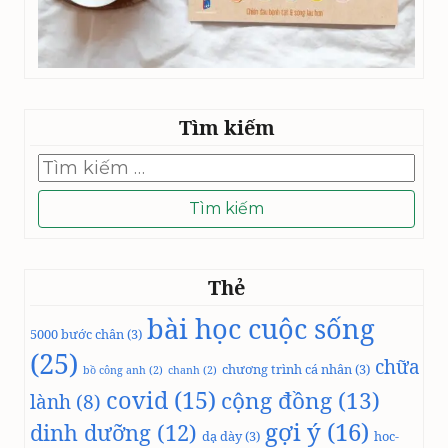
Tìm kiếm
Tìm
kiếm
cho:
Thẻ
bài học cuộc sống
5000 bước chân
(3)
(25)
chữa
chương trình cá nhân
(3)
bồ công anh
(2)
chanh
(2)
covid
(15)
cộng đồng
(13)
lành
(8)
gợi ý
(16)
dinh dưỡng
(12)
dạ dày
(3)
hoc-