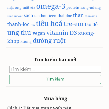
omega-3
mật ong
mắt
protein
rang-mieng
não
than
sách
tao-bon
teen
thai-doc
sua-thuc-vat
than-kinh
tiêu hoá
tre-em
thanh-loc
táo đỏ
tim
ung thư
vitamin D3
xuong-
vegan
đường ruột
khop
xương
Tìm kiếm bài viết
Tìm
kiếm
cho:
Mua hàng
Cách 1: Đặt qua trang web này