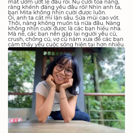
mắt ươm ướt lệ đâu rồi. Nụ cười tỏa nắng,
răng khểnh đáng yêu đâu rồi! Nhìn anh ta,
bạn Mita không nhịn cười được luôn.
Ôi, anh ta cắt mí lận sâu. Sửa mũi cao vót.
Thôi, nàng không muốn tả nữa đâu. Nàng
không nhịn cười được là các bạn hiểu nha.
Mà nè, các bạn nên gặp lại người yêu cũ,
crush, chồng cũ, vợ cũ năm xưa để các bạn
cảm thấy yêu cuộc sống hiện tại hơn nhiều.