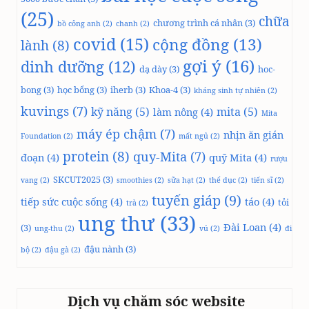
(25)
chữa
chương trình cá nhân
(3)
bồ công anh
(2)
chanh
(2)
covid
(15)
cộng đồng
(13)
lành
(8)
gợi ý
(16)
dinh dưỡng
(12)
dạ dày
(3)
hoc-
bong
(3)
học bổng
(3)
iherb
(3)
Khoa-4
(3)
kháng sinh tự nhiên
(2)
kuvings
(7)
kỹ năng
(5)
mita
(5)
làm nông
(4)
Mita
máy ép chậm
(7)
nhịn ăn gián
Foundation
(2)
mất ngủ
(2)
protein
(8)
quy-Mita
(7)
đoạn
(4)
quỹ Mita
(4)
rượu
SKCUT2025
(3)
vang
(2)
smoothies
(2)
sữa hạt
(2)
thể dục
(2)
tiến sĩ
(2)
tuyến giáp
(9)
tiếp sức cuộc sống
(4)
táo
(4)
tỏi
trà
(2)
ung thư
(33)
Đài Loan
(4)
(3)
ung-thu
(2)
vú
(2)
đi
đậu nành
(3)
bộ
(2)
đậu gà
(2)
Dịch vụ chăm sóc website