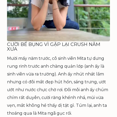
CƯỜI BỂ BỤNG VÌ GẶP LẠI CRUSH NĂM
XƯA
Mười mấy năm trước, cô sinh viên Mita tự dưng
rung rinh trước anh chàng quản lớp (anh ấy là
sinh viên vừa ra trường). Anh ấy nhút nhát lắm
nhưng có đôi mắt đẹp hút hồn, sáng trưng, ướt
ướt như nước chực chờ rơi. Đôi môi anh ấy chúm
chím rất duyên, cười răng khểnh nhá, mũi vừa
vẹn, mắt không hề thấy dị tật gì. Túm lại, anh ta
thoáng qua là Mita ngã gục rồi.