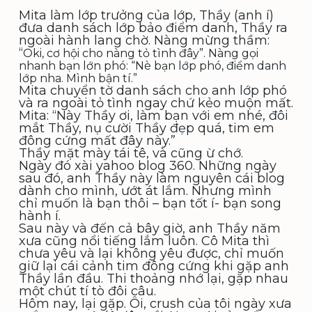
Mita làm lớp trưởng của lớp, Thầy (anh í)
đưa danh sách lớp bảo điểm danh, Thầy ra
ngoài hành lang chờ. Nàng mừng thầm:
“
Oki, cơ hội cho nàng tỏ tình đây”. Nàng gọi
nhanh bạn lớn phó: “Nè bạn lớp phó, điểm danh
lớp nha. Mình bận tí.”
Mita chuyển tờ danh sách cho anh lớp phó
và ra ngoài tỏ tình ngay chứ kẻo muộn mất.
Mita: “Này Thầy ơi, làm bạn với em nhé, đôi
mắt Thầy, nụ cười Thầy đẹp quá, tim em
đông cứng mất đây này.”
Thầy mặt mày tái tê, và cũng ừ chớ.
Ngày đó xài yahoo blog 360. Những ngày
sau đó, anh Thầy này làm nguyên cái blog
dành cho mình, ướt át lắm. Nhưng mình
chỉ muốn là bạn thôi – bạn tốt í- bạn song
hành í.
Sau này và đến cả bây giờ, anh Thầy năm
xưa cũng nổi tiếng lắm luôn. Cô Mita thì
chưa yêu và lại không yêu được, chỉ muốn
giữ lại cái cảnh tim đông cứng khi gặp anh
Thầy lần đầu. Thi thoảng nhớ lại, gặp nhau
một chút tí tò đôi câu.
Hôm nay, lại gặp. Ôi, crush của tôi ngày xưa