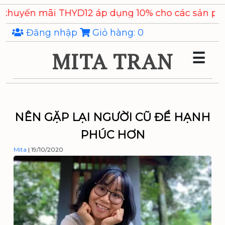
Skip
i THYD12 áp dụng 10% cho các sản phẩm
Chiết xuấ
to
the
Đăng nhập
Giỏ hàng:
0
content
MITA TRAN
☰
NÊN GẶP LẠI NGƯỜI CŨ ĐỂ HẠNH
PHÚC HƠN
Mita
|
19/10/2020