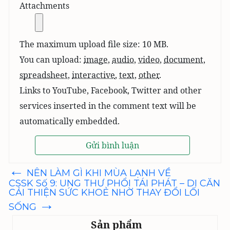
Attachments
The maximum upload file size: 10 MB.
You can upload:
image
,
audio
,
video
,
document
,
spreadsheet
,
interactive
,
text
,
other
.
Links to YouTube, Facebook, Twitter and other
services inserted in the comment text will be
automatically embedded.
←
Điều
NÊN LÀM GÌ KHI MÙA LẠNH VỀ
hướng
CSSK Số 9: UNG THƯ PHỔI TÁI PHÁT – DI CĂN
bài
CẢI THIỆN SỨC KHOẺ NHỜ THAY ĐỔI LỐI
viết
→
SỐNG
Sản phẩm