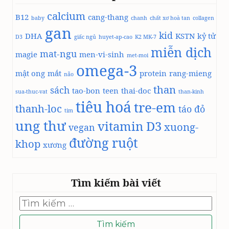
calcium
B12
cang-thang
baby
chanh
chất xơ hoà tan
collagen
gan
kid
DHA
KSTN
kỷ tử
D3
giấc ngủ
huyet-ap-cao
K2 MK-7
miễn dịch
mat-ngu
magie
men-vi-sinh
met-moi
omega-3
mật ong
mắt
protein
rang-mieng
não
than
sách
tao-bon
teen
thai-doc
sua-thuc-vat
than-kinh
tiêu hoá
tre-em
thanh-loc
táo đỏ
tim
ung thư
vitamin D3
xuong-
vegan
đường ruột
khop
xương
Tìm kiếm bài viết
Tìm
kiếm
cho: