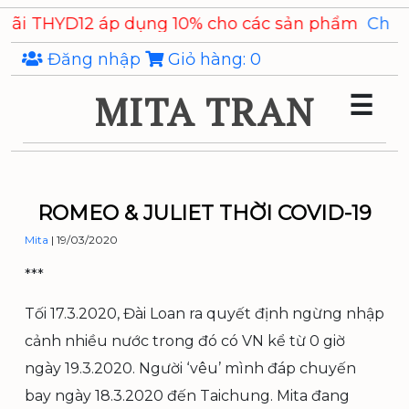
Skip
YD12 áp dụng 10% cho các sản phẩm
Chiết xuất Ý D
to
the
Đăng nhập
Giỏ hàng:
0
content
MITA TRAN
☰
ROMEO & JULIET THỜI COVID-19
Mita
|
19/03/2020
***
Tối 17.3.2020, Đài Loan ra quyết định ngừng nhập
cảnh nhiều nước trong đó có VN kể từ 0 giờ
ngày 19.3.2020. Người ‘vêu’ mình đáp chuyến
bay ngày 18.3.2020 đến Taichung. Mita đang