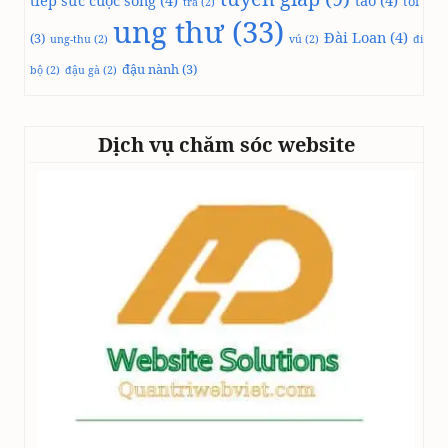
tiếp sức cuộc sống
(4)
táo
(4)
tỏi
trà
(2)
ung thư
(33)
Đài Loan
(4)
(3)
ung-thu
(2)
vú
(2)
đi
đậu nành
(3)
bộ
(2)
đậu gà
(2)
Dịch vụ chăm sóc website