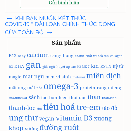
←
Điều
KHI BẠN MUỐN KẾT THÚC
hướng
COVID-19 * ĐÀI LOAN CHÍNH THỨC ĐÓNG
bài
→
viết
CỬA TOÀN BỘ
Sản phẩm
calcium
B12
cang-thang
baby
chanh
chất xơ hoà tan
collagen
gan
kid
DHA
KSTN
kỷ tử
D3
giấc ngủ
huyet-ap-cao
K2 MK-7
miễn dịch
mat-ngu
magie
men-vi-sinh
met-moi
omega-3
mật ong
mắt
protein
rang-mieng
não
than
sách
tao-bon
teen
thai-doc
sua-thuc-vat
than-kinh
tiêu hoá
tre-em
thanh-loc
táo đỏ
tim
ung thư
vitamin D3
xuong-
vegan
đường ruột
khop
xương