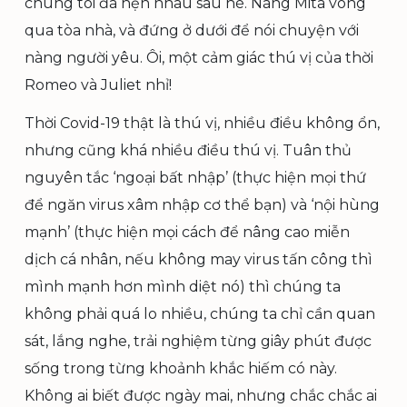
chúng tôi đã hẹn nhau sau hè. Nàng Mita vòng
qua tòa nhà, và đứng ở dưới để nói chuyện với
nàng người yêu. Ôi, một cảm giác thú vị của thời
Romeo và Juliet nhỉ!
Thời Covid-19 thật là thú vị, nhiều điều không ổn,
nhưng cũng khá nhiều điều thú vị. Tuân thủ
nguyên tắc ‘ngoại bất nhập’ (thực hiện mọi thứ
để ngăn virus xâm nhập cơ thể bạn) và ‘nội hùng
mạnh’ (thực hiện mọi cách để nâng cao miễn
dịch cá nhân, nếu không may virus tấn công thì
mình mạnh hơn mình diệt nó) thì chúng ta
không phải quá lo nhiều, chúng ta chỉ cần quan
sát, lắng nghe, trải nghiệm từng giây phút được
sống trong từng khoảnh khắc hiếm có này.
Không ai biết được ngày mai, nhưng chắc chắc ai