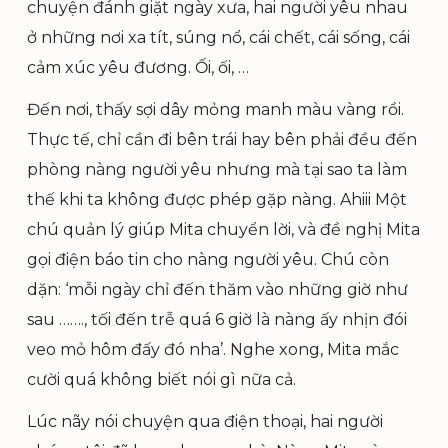
chuyện đánh giặt ngày xưa, hai người yêu nhau
ở những nơi xa tít, súng nổ, cái chết, cái sống, cái
cảm xúc yêu đương. Ối, ối, …
Đến nơi, thấy sợi dây mỏng manh màu vàng rồi.
Thực tế, chỉ cần đi bên trái hay bên phải đều đến
phòng nàng người yêu nhưng mà tại sao ta làm
thế khi ta không được phép gặp nàng. Ahiii Một
chú quản lý giúp Mita chuyển lời, và đề nghị Mita
gọi điện báo tin cho nàng người yêu. Chú còn
dặn: ‘mỗi ngày chỉ đến thăm vào những giờ như
sau ……., tối đến trễ quá 6 giờ là nàng ấy nhịn đói
veo mỏ hôm đấy đó nha’. Nghe xong, Mita mắc
cười quá không biết nói gì nữa cả.
Lúc nãy nói chuyện qua điện thoại, hai người