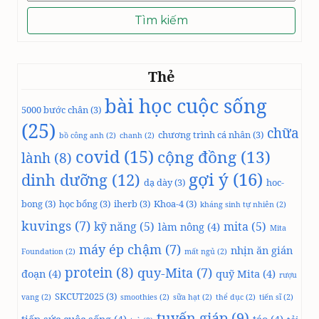
kiếm
cho:
Thẻ
bài học cuộc sống
5000 bước chân
(3)
(25)
chữa
chương trình cá nhân
(3)
bồ công anh
(2)
chanh
(2)
covid
(15)
cộng đồng
(13)
lành
(8)
gợi ý
(16)
dinh dưỡng
(12)
dạ dày
(3)
hoc-
bong
(3)
học bổng
(3)
iherb
(3)
Khoa-4
(3)
kháng sinh tự nhiên
(2)
kuvings
(7)
kỹ năng
(5)
mita
(5)
làm nông
(4)
Mita
máy ép chậm
(7)
nhịn ăn gián
Foundation
(2)
mất ngủ
(2)
protein
(8)
quy-Mita
(7)
đoạn
(4)
quỹ Mita
(4)
rượu
SKCUT2025
(3)
vang
(2)
smoothies
(2)
sữa hạt
(2)
thể dục
(2)
tiến sĩ
(2)
tuyến giáp
(9)