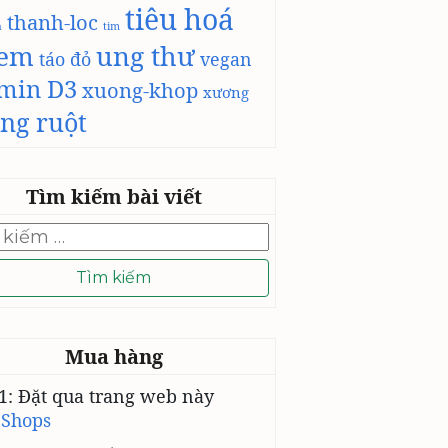
tiêu hoá
thanh-loc
h
tim
-em
ung thư
táo đỏ
vegan
amin D3
xuong-khop
xương
ng ruột
Tìm kiếm bài viết
Mua hàng
1: Đặt qua trang web này
 Shops