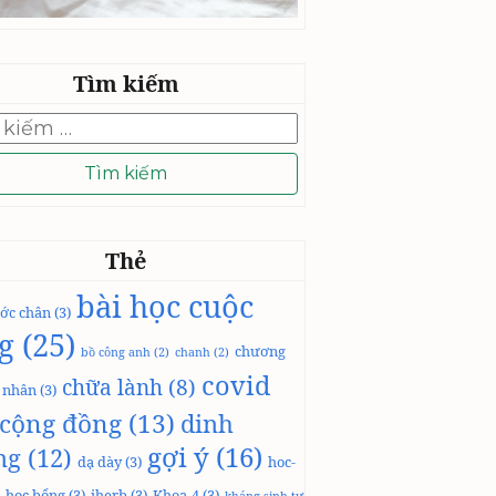
Tìm kiếm
Thẻ
bài học cuộc
ớc chân
(3)
g
(25)
chương
bồ công anh
(2)
chanh
(2)
covid
chữa lành
(8)
á nhân
(3)
cộng đồng
(13)
dinh
gợi ý
(16)
ng
(12)
dạ dày
(3)
hoc-
học bổng
(3)
iherb
(3)
Khoa-4
(3)
kháng sinh tự