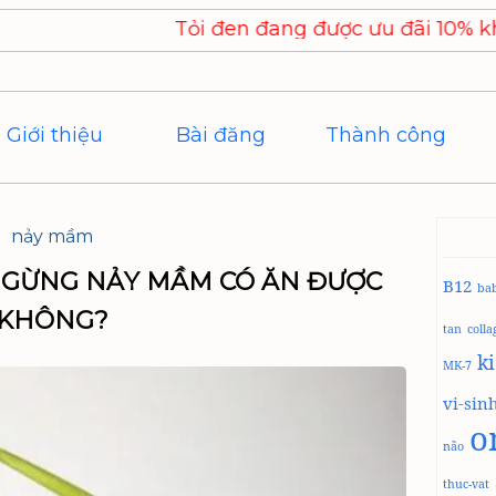
Tỏi đen đang được ưu đãi 10% khi đặt hàn
Giới thiệu
Bài đăng
Thành công
nảy mầm
– GỪNG NẢY MẦM CÓ ĂN ĐƯỢC
B12
ba
KHÔNG?
tan
coll
k
MK-7
vi-sin
o
não
thuc-vat