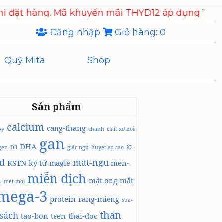
g. Mã khuyến mãi THYD12 áp dụng 10% cho các s
Đăng nhập
Giỏ hàng:
0
Quỹ Mita
Shop
Sản phẩm
calcium
cang-thang
by
chanh
chất xơ hoà
gan
DHA
agen
D3
giấc ngủ
huyet-ap-cao
K2
id
mat-ngu
KSTN
kỷ tử
magie
men-
miễn dịch
h
mật ong
mắt
met-moi
mega-3
protein
rang-mieng
sua-
than
sách
tao-bon
teen
thai-doc