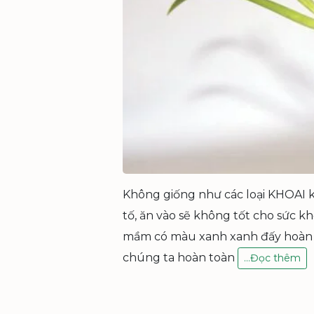
Không giống như các loại KHOAI k
tố, ăn vào sẽ không tốt cho sức k
mầm có màu xanh xanh đấy hoàn t
chúng ta hoàn toàn
H
…
Đọc thêm
À
N
H