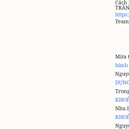
Cách 
TRẦ
https
Team 
Mita
hành
Nguyễ
DỤNG
Trun
KHOẺ
Nhu 
KHOẺ
Nguy