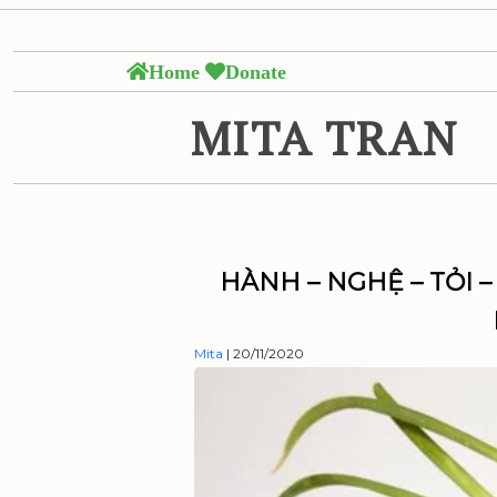
Skip
to
the
Home
Donate
content
MITA TRAN
HÀNH – NGHỆ – TỎI 
Mita
|
20/11/2020