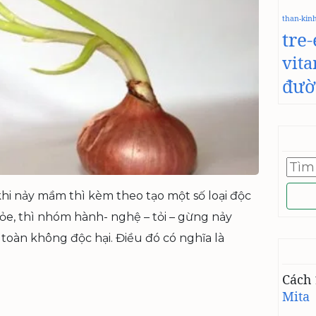
than-kin
tre
vit
đườ
Tìm
kiếm
cho:
hi nảy mầm thì kèm theo tạo một số loại độc
hỏe, thì nhóm hành- nghệ – tỏi – gừng nảy
oàn không độc hại. Điều đó có nghĩa là
Cách 
Mita