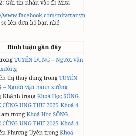
2: Gửi tin nhắn vào fb Mita
N
://www.facebook.com/mitatranvn
sẽ lên đơn hộ bạn nhé
Bình luận gần đây
trong
TUYỂN DỤNG – Người vận
 xưởng
n thị thuỳ dung
trong
TUYỂN
 – Người vận hành xưởng
g Khánh
trong
Khoá Học SỐNG
 CÙNG UNG THƯ 2025-Khoá 4
Lam
trong
Khoá Học SỐNG
 CÙNG UNG THƯ 2025-Khoá 4
ễn Phương Uyên
trong
Khoá