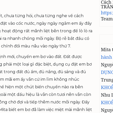
Cách 
TRẦ
https
ết, chưa từng hỏi, chưa từng nghe về cách
Team 
c đặt vào cốc nước, ngày ngày ngắm em ấy đầy
hoạt động rất mãnh liệt bên trong để lò lò ra
i ra nhanh chóng mỗi ngày. Bộ rễ bắt đầu có
 chính đổi màu nâu vào ngày thứ 7.
Mita
hành
ịnh mới, chuyển em bơ vào đất. Đất được
Nguyễ
 phải một loại gì đặc biệt, dụng cụ đặt em bơ
DỤNG
đặt trong đất đủ ẩm, đủ nắng, đủ sáng và đủ
Trun
ắm mãi em ấy vẫn cứ im lìm không nhúc
KHOẺ
thể hiện một chút biến chuyển nào ra bên
Nhu 
 ngoài một dấu hiệu là vẫn còn tươi nên vẫn còn
KHOẺ
rông chờ đợi và tiếp thêm nước mỗi ngày. Đấy
Nguy
ita biết em bơ đã làm việc miệt mài mãnh liệt