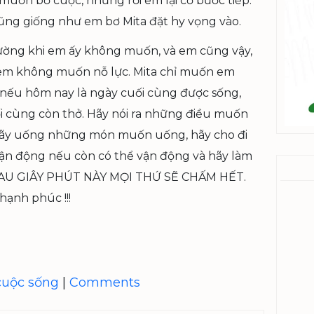
 muốn bỏ cuộc, nhưng rồi em lại cố bước tiếp.
cũng giống như em bơ Mita đặt hy vọng vào.
cường khi em ấy không muốn, và em cũng vậy,
ì em không muốn nỗ lực. Mita chỉ muốn em
nếu hôm nay là ngày cuối cùng được sống,
ối cùng còn thở. Hãy nói ra những điều muốn
 hãy uống những món muốn uống, hãy cho đi
 vận động nếu còn có thể vận động và hãy làm
Ì SAU GIÂY PHÚT NÀY MỌI THỨ SẼ CHẤM HẾT.
hạnh phúc !!!
cuộc sống
|
Comments