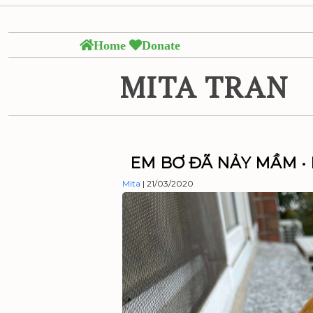
Skip
Tỏi đen đang đượ
to
the
Home
Donate
content
MITA TRAN
EM BƠ ĐÃ NẢY MẦM •
Mita
|
21/03/2020