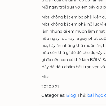
thuận của gia đình. Có đôi lần em
Mỗi ngày trôi qua với em bây giờ 
Mita không bắt em bơ phải kiên 
Mita không bắt em phải nỗ lực v
làm những gì em muốn làm nhất 
nếu ngay lúc này là giây phút cu
nói, hãy ăn những thứ muốn ăn,
nếu còn thứ gì đó để cho đi, hãy
gì đó nếu còn có thể làm BỞI V
Hãy để dấu chấm hết trọn vẹn và 
Mita
2020.3.21
Categories:
Blog
Thẻ:
bài học 