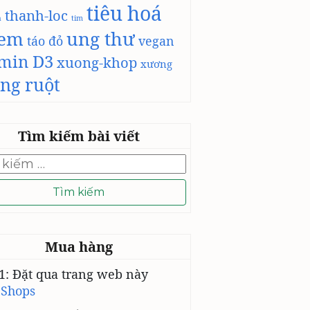
tiêu hoá
thanh-loc
h
tim
-em
ung thư
táo đỏ
vegan
amin D3
xuong-khop
xương
ng ruột
Tìm kiếm bài viết
Mua hàng
1: Đặt qua trang web này
 Shops