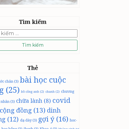
Tìm kiếm
Thẻ
bài học cuộc
ớc chân
(3)
g
(25)
chương
bồ công anh
(2)
chanh
(2)
covid
chữa lành
(8)
á nhân
(3)
cộng đồng
(13)
dinh
gợi ý
(16)
ng
(12)
dạ dày
(3)
hoc-
học bổng
(3)
iherb
(3)
Khoa-4
(3)
kháng sinh tự