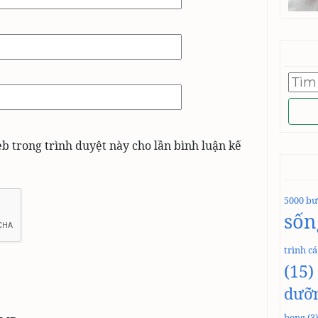
Tìm
kiếm
cho:
eb trong trình duyệt này cho lần bình luận kế
5000 bư
sốn
trình c
(15)
dưỡ
bong
(3)