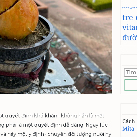
than-kin
tre
vit
đườ
Tìm
kiếm
cho:
một quyết định khó khăn • không hẳn là một
Cách 
 phải là một quyết định dễ dàng. Ngay lúc
Mita
 và nảy một ý định • chuyển đối tượng nuôi hy