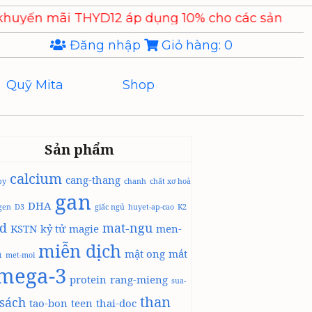
12 áp dụng 10% cho các sản phẩm
Chiết xuất Ý Dĩ 
Đăng nhập
Giỏ hàng:
0
Quỹ Mita
Shop
Sản phẩm
calcium
cang-thang
by
chanh
chất xơ hoà
gan
DHA
agen
D3
giấc ngủ
huyet-ap-cao
K2
id
mat-ngu
KSTN
kỷ tử
magie
men-
miễn dịch
h
mật ong
mắt
met-moi
mega-3
protein
rang-mieng
sua-
than
sách
tao-bon
teen
thai-doc