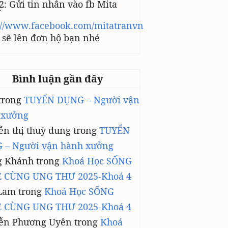
2: Gửi tin nhắn vào fb Mita
N
://www.facebook.com/mitatranvn
sẽ lên đơn hộ bạn nhé
Bình luận gần đây
trong
TUYỂN DỤNG – Người vận
 xưởng
n thị thuỳ dung
trong
TUYỂN
 – Người vận hành xưởng
g Khánh
trong
Khoá Học SỐNG
 CÙNG UNG THƯ 2025-Khoá 4
Lam
trong
Khoá Học SỐNG
 CÙNG UNG THƯ 2025-Khoá 4
ễn Phương Uyên
trong
Khoá