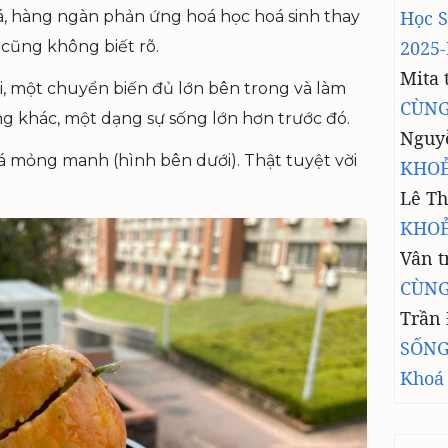
Học 
, hàng ngàn phản ứng hoá học hoá sinh thay
2025-
 cũng không biết rõ.
Mita
i, một chuyển biến đủ lớn bên trong và làm
CÙNG
ng khác, một dạng sự sống lớn hơn trước đó.
Nguy
lá mỏng manh (hình bên dưới). Thật tuyệt vời
KHOẺ
Lê Th
KHOẺ
Vân
t
CÙNG
Trần
SỐNG
Khoá