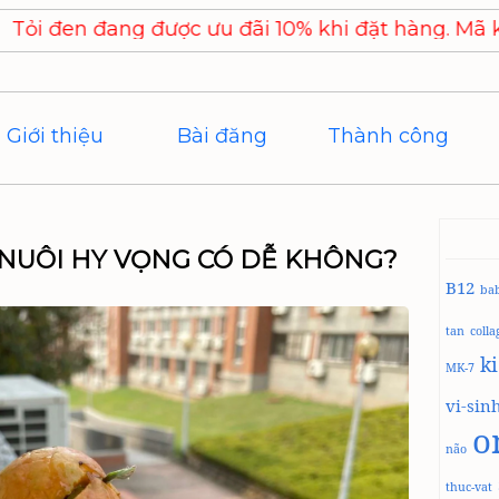
c ưu đãi 10% khi đặt hàng. Mã khuyến mãi THYD
Giới thiệu
Bài đăng
Thành công
 NUÔI HY VỌNG CÓ DỄ KHÔNG?
B12
ba
tan
coll
k
MK-7
vi-sin
o
não
thuc-vat